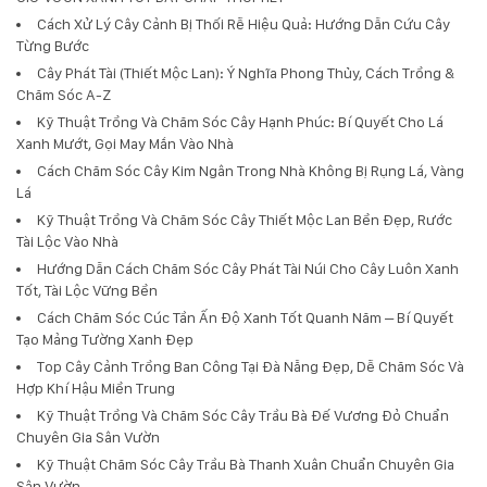
Cách Xử Lý Cây Cảnh Bị Thối Rễ Hiệu Quả: Hướng Dẫn Cứu Cây
Từng Bước
Cây Phát Tài (Thiết Mộc Lan): Ý Nghĩa Phong Thủy, Cách Trồng &
Chăm Sóc A-Z
Kỹ Thuật Trồng Và Chăm Sóc Cây Hạnh Phúc: Bí Quyết Cho Lá
Xanh Mướt, Gọi May Mắn Vào Nhà
Cách Chăm Sóc Cây Kim Ngân Trong Nhà Không Bị Rụng Lá, Vàng
Lá
Kỹ Thuật Trồng Và Chăm Sóc Cây Thiết Mộc Lan Bền Đẹp, Rước
Tài Lộc Vào Nhà
Hướng Dẫn Cách Chăm Sóc Cây Phát Tài Núi Cho Cây Luôn Xanh
Tốt, Tài Lộc Vững Bền
Cách Chăm Sóc Cúc Tần Ấn Độ Xanh Tốt Quanh Năm – Bí Quyết
Tạo Mảng Tường Xanh Đẹp
Top Cây Cảnh Trồng Ban Công Tại Đà Nẵng Đẹp, Dễ Chăm Sóc Và
Hợp Khí Hậu Miền Trung
Kỹ Thuật Trồng Và Chăm Sóc Cây Trầu Bà Đế Vương Đỏ Chuẩn
Chuyên Gia Sân Vườn
Kỹ Thuật Chăm Sóc Cây Trầu Bà Thanh Xuân Chuẩn Chuyên Gia
Sân Vườn