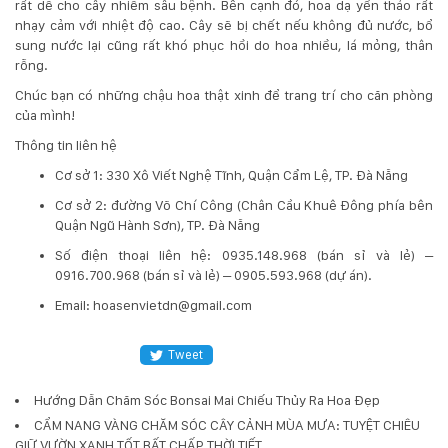
rất dễ cho cây nhiễm sâu bệnh. Bên cạnh đó, hoa dạ yến thảo rất
132
nhạy cảm với nhiệt độ cao. Cây sẽ bị chết nếu không đủ nước, bổ
-
sung nước lại cũng rất khó phục hồi do hoa nhiều, lá mỏng, thân
168
rỗng.
Võ
Chí
Chúc bạn có những chậu hoa thật xinh để trang trí cho căn phòng
Công
của mình!
-
Thông tin liên hệ
Hòa
Quý
Cơ sở 1: 330 Xô Viết Nghệ Tĩnh, Quận Cẩm Lệ, TP. Đà Nẵng
-
Cơ sở 2: đường Võ Chí Công (Chân Cầu Khuê Đông phía bên
TP.
Quận Ngũ Hành Sơn), TP. Đà Nẵng
Đà
Nẵng
​Số điện thoại liên hệ: 0935.148.968 (bán sỉ và lẻ) –
0916.700.968 (bán sỉ và lẻ) – 0905.593.968 (dự án).
Email: hoasenvietdn@gmail.com
Tweet
Hướng Dẫn Chăm Sóc Bonsai Mai Chiếu Thủy Ra Hoa Đẹp
CẨM NANG VÀNG CHĂM SÓC CÂY CẢNH MÙA MƯA: TUYỆT CHIÊU
GIỮ VƯỜN XANH TỐT BẤT CHẤP THỜI TIẾT