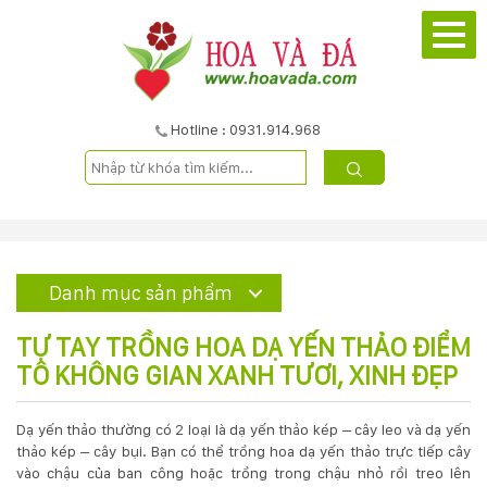
TRANG
CHỦ
GIỚI
Hotline : 0931.914.968
THIỆU
DỰ
ÁN
Danh mục sản phẩm
SẢN
TỰ TAY TRỒNG HOA DẠ YẾN THẢO ĐIỂM
PHẨM
TÔ KHÔNG GIAN XANH TƯƠI, XINH ĐẸP
DỊCH
Dạ yến thảo thường có 2 loại là dạ yến thảo kép – cây leo và dạ yến
thảo kép – cây bụi. Bạn có thể trồng hoa dạ yến thảo trực tiếp cây
VỤ
vào chậu của ban công hoặc trồng trong chậu nhỏ rồi
treo lên