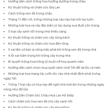
Hướng dẫn cách trồng hoa hướng dương trong chậu
Kỹ thuật trồng và chăm sóc Địa Lan
Cách trồng sen đá trong chậu
Tháng 11 đến rồi, trồng những loại cây này hái mỏi tay luôn
Những loài hoa và cây đặc biệt có tác dụng xua đuổi côn trùng
5 loại cây xanh tốt trong nhà thiếu sáng
Kỹ thuật trồng và chăm sóc cây tùng bách
Kỹ thuật trồng và chăm sóc hoa đèn lồng
5 sai lầm cơ bản ai cũng mắc phải khi trồng sen đá trong nhà
4 lỗi sai trầm trọng khi trồng cây trong nhà
Bí quyết trồng hoa hồng tỷ muội nở hoa quanh năm
Hướng dẫn cách chọn mua quất cảnh chơi Tết để tài lộc cả năm
Những loại hoa mang tài, rước lộc vào nhà nhất định phải trưng
ngày Tết
Trồng 7 loại cây có hoa này để ngôi nhà mát lịm trong những ngày
nóng như đổ lửa
Hướng Dẫn Chăm Sóc Chậu Hoa Lan Hồ Điệp
Cách chăm sóc hoa sen đá cho cây xanh tốt
Kỹ thuật trồng và chăm sóc cây Hoa Hồng