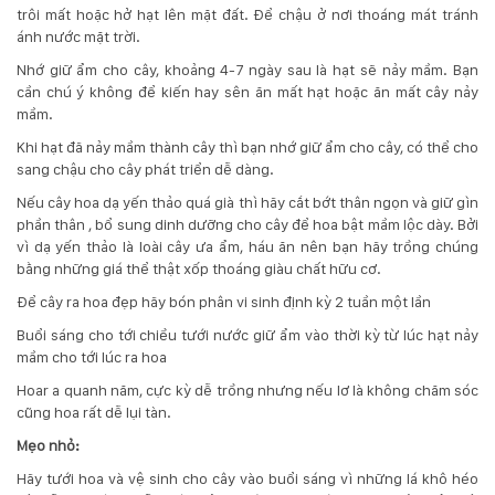
trôi mất hoặc hở hạt lên mặt đất. Để chậu ở nơi thoáng mát tránh
Hotline
ánh nước mặt trời.
:
Nhớ giữ ẩm cho cây, khoảng 4-7 ngày sau là hạt sẽ nảy mầm. Bạn
0931.914.968
cần chú ý không để kiến hay sên ăn mất hạt hoặc ăn mất cây nảy
mầm.
Khi hạt đã nảy mầm thành cây thì bạn nhớ giữ ẩm cho cây, có thể cho
hoasenvietdn@gmail.com
sang chậu cho cây phát triển dễ dàng.
Nếu cây hoa dạ yến thảo quá già thì hãy cắt bớt thân ngọn và giữ gìn
phần thân , bổ sung dinh dưỡng cho cây để hoa bật mầm lộc dày. Bởi
573
vì dạ yến thảo là loài cây ưa ẩm, háu ăn nên bạn hãy trồng chúng
Nguyễn
bằng những giá thể thật xốp thoáng giàu chất hữu cơ.
Hữu
Thọ
Để cây ra hoa đẹp hãy bón phân vi sinh định kỳ 2 tuần một lần
-
Buổi sáng cho tới chiều tưới nước giữ ẩm vào thời kỳ từ lúc hạt nảy
Cẩm
mầm cho tới lúc ra hoa
Lệ
-
Hoar a quanh năm, cực kỳ dễ trồng nhưng nếu lơ là không chăm sóc
Đà
cũng hoa rất dễ lụi tàn.
nẵng
Mẹo nhỏ:
Hãy tưới hoa và vệ sinh cho cây vào buổi sáng vì những lá khô héo