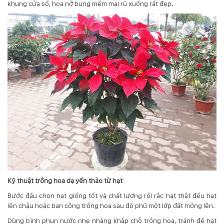
khung cửa sổ
, hoa nở bung mềm mại rủ xuống rất đẹp.
KỸ
THUẬT
TRỒNG
CÂY
HÌNH
ẢNH
LIÊN
HỆ
Kỹ thuật trồng hoa dạ yến thảo từ hạt
Bước đầu chọn hạt giống tốt và chất lượng rồi rắc hạt thật đều hạt
lên chậu hoặc ban công trồng hoa sau đó phủ một lớp đất mỏng lên.
Dùng bình phun nước nhẹ nhàng khắp chỗ trồng hoa, tránh để hạt