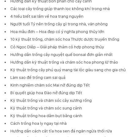
Hướng dẫn kỹ thuật bón phân cho cây cảnh
Các loại cây trồng giúp thanh lọc không khí trong nhà
4 hiểu biết sai lầm về hoa trạng nguyên
Người tuổi Tý nên trồng cây gì trong nhà, văn phòng
Hoa mẫu đơn – Hoa đẹp có ý nghĩa phong thủy lớn
10 kỹ thuật trồng, chăm sóc hoa Thược dược truyền thống
Cỏ Ngọc Diệp – Giải pháp thảm cỏ hợp phong thủy
Hướng dẫn trồng cây nguyệt quế bonsai đơn giản nhất
Hướng dẫn kỹ thuật trồng và chăm sóc hoa phong lữ thảo
Kỹ thuật trồng cây phú quý mang tài lộc giàu sang cho gia chủ
Làm sao để trồng cam sai quả
Kinh nghiệm chăm sóc Mai nở đúng dịp Tết
Bí quyết giúp hoa Đào nở đúng dịp Tết
Kỹ thuật trồng và chăm sóc cây xương rồng
Kỹ thuật trồng và chăm sóc sung cảnh
Kỹ thuật trồng hoa dâm bụt bằng cành
Cách trồng hoa ly ngay tại nhà
Hướng dẫn cách cắt tỉa hoa sen đá ngăn ngừa thối rữa