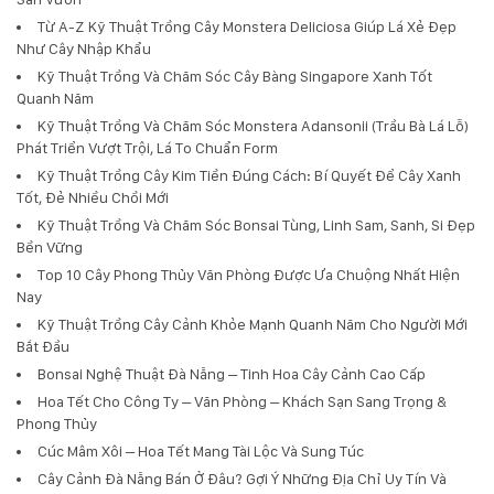
Từ A-Z Kỹ Thuật Trồng Cây Monstera Deliciosa Giúp Lá Xẻ Đẹp
Như Cây Nhập Khẩu
Kỹ Thuật Trồng Và Chăm Sóc Cây Bàng Singapore Xanh Tốt
Quanh Năm
Kỹ Thuật Trồng Và Chăm Sóc Monstera Adansonii (Trầu Bà Lá Lỗ)
Phát Triển Vượt Trội, Lá To Chuẩn Form
Kỹ Thuật Trồng Cây Kim Tiền Đúng Cách: Bí Quyết Để Cây Xanh
Tốt, Đẻ Nhiều Chồi Mới
Kỹ Thuật Trồng Và Chăm Sóc Bonsai Tùng, Linh Sam, Sanh, Si Đẹp
Bền Vững
Top 10 Cây Phong Thủy Văn Phòng Được Ưa Chuộng Nhất Hiện
Nay
Kỹ Thuật Trồng Cây Cảnh Khỏe Mạnh Quanh Năm Cho Người Mới
Bắt Đầu
Bonsai Nghệ Thuật Đà Nẵng – Tinh Hoa Cây Cảnh Cao Cấp
Hoa Tết Cho Công Ty – Văn Phòng – Khách Sạn Sang Trọng &
Phong Thủy
Cúc Mâm Xôi – Hoa Tết Mang Tài Lộc Và Sung Túc
Cây Cảnh Đà Nẵng Bán Ở Đâu? Gợi Ý Những Địa Chỉ Uy Tín Và