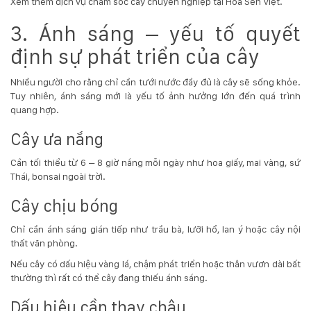
Xem thêm dịch vụ chăm sóc cây chuyên nghiệp tại
Hoa Sen Việt
.
3. Ánh sáng – yếu tố quyết
định sự phát triển của cây
Nhiều người cho rằng chỉ cần tưới nước đầy đủ là cây sẽ sống khỏe.
Tuy nhiên, ánh sáng mới là yếu tố ảnh hưởng lớn đến quá trình
quang hợp.
Cây ưa nắng
Cần tối thiểu từ 6 – 8 giờ nắng mỗi ngày như hoa giấy, mai vàng, sứ
Thái, bonsai ngoài trời.
Cây chịu bóng
Chỉ cần ánh sáng gián tiếp như trầu bà, lưỡi hổ, lan ý hoặc cây nội
thất văn phòng.
Nếu cây có dấu hiệu vàng lá, chậm phát triển hoặc thân vươn dài bất
thường thì rất có thể cây đang thiếu ánh sáng.
Dấu hiệu cần thay chậu