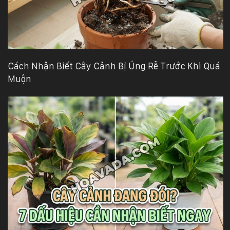
Cách Nhận Biết Cây Cảnh Bị Úng Rễ Trước Khi Quá
Muộn