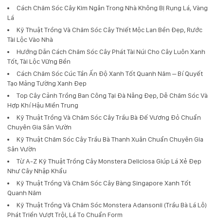
Cách Chăm Sóc Cây Kim Ngân Trong Nhà Không Bị Rụng Lá, Vàng
Lá
Kỹ Thuật Trồng Và Chăm Sóc Cây Thiết Mộc Lan Bền Đẹp, Rước
Tài Lộc Vào Nhà
Hướng Dẫn Cách Chăm Sóc Cây Phát Tài Núi Cho Cây Luôn Xanh
Tốt, Tài Lộc Vững Bền
Cách Chăm Sóc Cúc Tần Ấn Độ Xanh Tốt Quanh Năm – Bí Quyết
Tạo Mảng Tường Xanh Đẹp
Top Cây Cảnh Trồng Ban Công Tại Đà Nẵng Đẹp, Dễ Chăm Sóc Và
Hợp Khí Hậu Miền Trung
Kỹ Thuật Trồng Và Chăm Sóc Cây Trầu Bà Đế Vương Đỏ Chuẩn
Chuyên Gia Sân Vườn
Kỹ Thuật Chăm Sóc Cây Trầu Bà Thanh Xuân Chuẩn Chuyên Gia
Sân Vườn
Từ A-Z Kỹ Thuật Trồng Cây Monstera Deliciosa Giúp Lá Xẻ Đẹp
Như Cây Nhập Khẩu
Kỹ Thuật Trồng Và Chăm Sóc Cây Bàng Singapore Xanh Tốt
Quanh Năm
Kỹ Thuật Trồng Và Chăm Sóc Monstera Adansonii (Trầu Bà Lá Lỗ)
Phát Triển Vượt Trội, Lá To Chuẩn Form