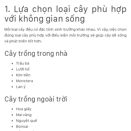
1. Lựa chọn loại cây phù hợp
Hotline
:
với không gian sống
0931.914.968
Mỗi loại cây đều có đặc tính sinh trưởng khác nhau. Vì vậy, việc chọn
đúng loại cây phù hợp với điều kiện môi trường sẽ giúp cây dễ sống
hoasenvietdn@gmail.com
và phát triển tốt hơn.
Cây trồng trong nhà
573
Trầu bà
Nguyễn
Lưỡi hổ
Hữu
Kim tiền
Thọ
Monstera
-
Lan ý
Cẩm
Lệ
Cây trồng ngoài trời
-
Đà
Hoa giấy
nẵng
Mai vàng
Nguyệt quế
Bonsai