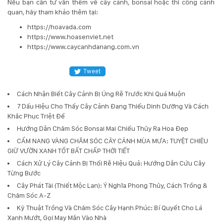
Nếu bạn cần tư vấn thêm về cây cảnh, bonsai hoặc thi công cảnh
quan, hãy tham khảo thêm tại:
https://hoavada.com
https://www.hoasenviet.net
https://www.caycanhdanang.com.vn
Tweet
Cách Nhận Biết Cây Cảnh Bị Úng Rễ Trước Khi Quá Muộn
7 Dấu Hiệu Cho Thấy Cây Cảnh Đang Thiếu Dinh Dưỡng Và Cách
Khắc Phục Triệt Để
Hướng Dẫn Chăm Sóc Bonsai Mai Chiếu Thủy Ra Hoa Đẹp
CẨM NANG VÀNG CHĂM SÓC CÂY CẢNH MÙA MƯA: TUYỆT CHIÊU
GIỮ VƯỜN XANH TỐT BẤT CHẤP THỜI TIẾT
Cách Xử Lý Cây Cảnh Bị Thối Rễ Hiệu Quả: Hướng Dẫn Cứu Cây
Từng Bước
Cây Phát Tài (Thiết Mộc Lan): Ý Nghĩa Phong Thủy, Cách Trồng &
Chăm Sóc A-Z
Kỹ Thuật Trồng Và Chăm Sóc Cây Hạnh Phúc: Bí Quyết Cho Lá
Xanh Mướt, Gọi May Mắn Vào Nhà