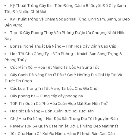
Kỹ Thuật Trồng Cây Kim Tiền Đúng Cách: Bí Quyết Để Cây Xanh
Tốt, Đẻ Nhiều Chồi Mới
Kỹ Thuật Trồng Và Chăm Sóc Bonsai Tùng, Linh Sam, Sanh, Si Đẹp
Bền Vững
Top 10 Cây Phong Thủy Văn Phòng Được Ưa Chuộng Nhất Hiện
Nay
Bonsai Nghệ Thuật Đà Nẵng – Tinh Hoa Cây Cảnh Cao Cấp
Hoa Tết Cho Công Ty – Văn Phòng – Khách Sạn Sang Trọng &
Phong Thủy
Cúc Mâm Xôi – Hoa Tết Mang Tài Lộc Và Sung Túc
Cây Cảnh Đà Nẵng Bán Ở Đâu? Gợi Ý Những Địa Chỉ Uy Tín Và
Được Tin Chọn
Các Loại Trang Trí Tết Mang Tài Lộc Cho Gia Chủ
Cây phong ba – Cung cấp cây phong ba
TOP 11+ Quán Cà Phê Hòa Xuân Đẹp Mắt Bạn Nên Thử
Hoa tết Đà Nẵng – Đón Xuân Rực Rỡ, Tươi Tắn
Chợ Hoa Đà Nẵng - Nét Đặc Sắc Trong Dịp Tết Nguyên Đán
Review TOP 6+ Quán Cafe Nhiệt Đới Đà Nẵng Đẹp Mắt Nhất
10+ Cửa Hàng Cá Koi Đà Nẵng, Hàng F1 Nhật Bản Cao Cấp