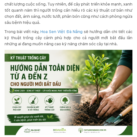
chất lượng cuộc sống. Tuy nhiên, để cây phát triển khỏe mạnh, xanh
tốt quanh năm thì người trồng cần hiểu rõ các kỹ thuật cơ bản như
KỸ
chọn đất, ánh sáng, nước tưới, phân bón cũng như cách phòng ngừa
sâu bệnh hiệu quả.
THUẬT
Trong bài viết này,
Hoa Sen Việt Đà Nẵng
sẽ hướng dẫn chi tiết các
TRỒNG
kỹ thuật trồng cây cảnh phù hợp cho cả người mới bắt đầu lẫn
những ai đang muốn nâng cao kỹ năng chăm sóc cây tại nhà.
CÂY
HÌNH
ẢNH
LIÊN
HỆ