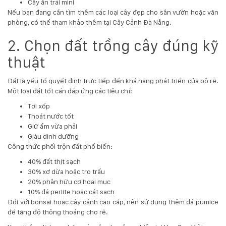
Cây ăn trái mini
132
Nếu bạn đang cần tìm thêm các loại cây đẹp cho sân vườn hoặc văn
-
phòng, có thể tham khảo thêm tại
Cây Cảnh Đà Nẵng
.
168
Võ
2. Chọn đất trồng cây đúng kỹ
Chí
Công
thuật
-
Hòa
Đất là yếu tố quyết định trực tiếp đến khả năng phát triển của bộ rễ.
Quý
Một loại đất tốt cần đáp ứng các tiêu chí:
-
TP.
Tơi xốp
Đà
Thoát nước tốt
Nẵng
Giữ ẩm vừa phải
Giàu dinh dưỡng
Công thức phối trộn đất phổ biến:
40% đất thịt sạch
30% xơ dừa hoặc tro trấu
20% phân hữu cơ hoai mục
10% đá perlite hoặc cát sạch
Đối với bonsai hoặc cây cảnh cao cấp, nên sử dụng thêm đá pumice
để tăng độ thông thoáng cho rễ.