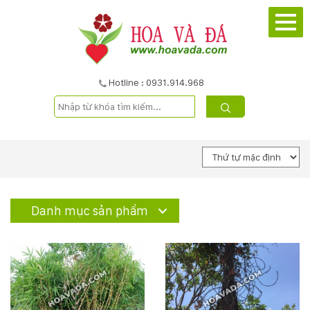
TRANG
CHỦ
GIỚI
Hotline : 0931.914.968
THIỆU
DỰ
ÁN
SẢN
Danh mục sản phẩm
PHẨM
DỊCH
VỤ