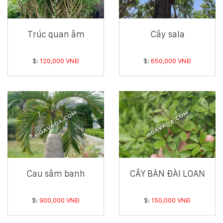
KỸ
Trúc quan âm
Cây sala
THUẬT
TRỒNG
$:
120,000 VNĐ
$:
650,000 VNĐ
CÂY
HÌNH
ẢNH
LIÊN
HỆ
Cau sâm banh
CÂY BÀN ĐÀI LOAN
$:
900,000 VNĐ
$:
150,000 VNĐ