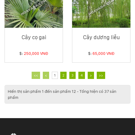
Cây cọ gai
Cây dương liễu
$:
250,000 VNĐ
$:
65,000 VNĐ
<<
<
1
2
3
4
>
>>
Hiển thị sản phẩm 1 đến sản phẩm 12 - Tổng hiện có 37 sản
phẩm