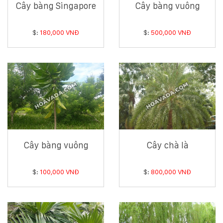
132
Cây bàng Singapore
Cây bàng vuông
-
168
$:
180,000 VNĐ
$:
500,000 VNĐ
Võ
Chí
Công
-
Hòa
Quý
-
TP.
Đà
Nẵng
Cây bàng vuông
Cây chà là
$:
100,000 VNĐ
$:
800,000 VNĐ