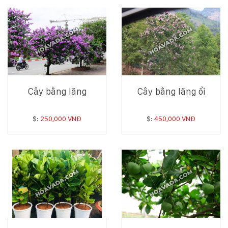
Hotline
:
0931.914.968
hoasenvietdn@gmail.com
Cây bằng lăng
Cây bằng lăng ổi
573
Nguyễn
$:
250,000 VNĐ
$:
450,000 VNĐ
Hữu
Thọ
-
Cẩm
Lệ
-
Đà
nẵng