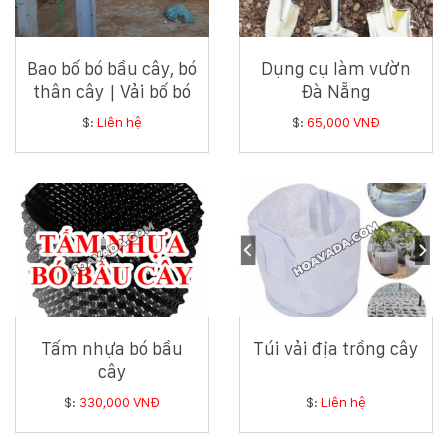
KỸ
Bao bố bó bầu cây, bó
Dụng cụ làm vườn
THUẬT
thân cây | Vải bố bó
Đà Nẵng
bầu cây, bó thân cây
TRỒNG
$:
Liên hệ
$:
65,000 VNĐ
CÂY
HÌNH
ẢNH
LIÊN
HỆ
Tấm nhựa bó bầu
Túi vải địa trồng cây
cây
$:
330,000 VNĐ
$:
Liên hệ