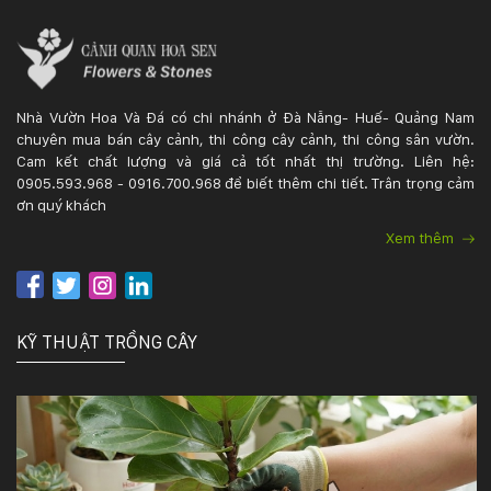
132
-
168
Võ
Chí
Nhà Vườn Hoa Và Đá có chi nhánh ở Đà Nẵng- Huế- Quảng Nam
Công
chuyên mua bán cây cảnh, thi công cây cảnh, thi công sân vườn.
-
Cam kết chất lượng và giá cả tốt nhất thị trường. Liên hệ:
Hòa
0905.593.968 - 0916.700.968 để biết thêm chi tiết. Trân trọng cảm
Quý
ơn quý khách
-
TP.
Xem thêm
Đà
Nẵng
KỸ THUẬT TRỒNG CÂY