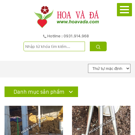
TRANG
CHỦ
GIỚI
Hotline : 0931.914.968
THIỆU
DỰ
ÁN
SẢN
Danh mục sản phẩm
PHẨM
DỊCH
VỤ