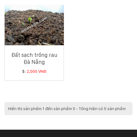
Hotline
:
0931.914.968
hoasenvietdn@gmail.com
Đất sạch trồng rau
Đà Nẵng
573
Nguyễn
$:
2,000 VNĐ
Hữu
Thọ
-
Cẩm
Lệ
-
Hiển thị sản phẩm 1 đến sản phẩm 5 - Tổng hiện có 5 sản phẩm
Đà
nẵng