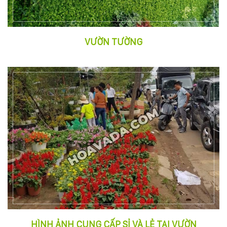
Hotline
:
0931.914.968
VƯỜN TƯỜNG
hoasenvietdn@gmail.com
573
Nguyễn
Hữu
Thọ
-
Cẩm
Lệ
-
Đà
nẵng
HÌNH ẢNH CUNG CẤP SỈ VÀ LẺ TẠI VƯỜN