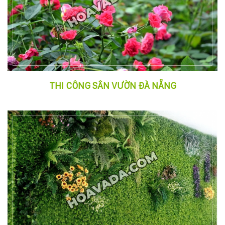
KỸ
THUẬT
TRỒNG
CÂY
THI CÔNG SÂN VƯỜN ĐÀ NẴNG
HÌNH
ẢNH
LIÊN
HỆ