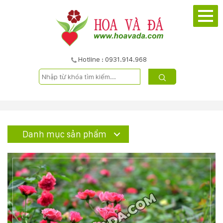
TRANG
CHỦ
GIỚI
Hotline : 0931.914.968
THIỆU
DỰ
ÁN
Danh mục sản phẩm
SẢN
PHẨM
DỊCH
VỤ