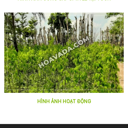
132
-
168
Võ
Chí
Công
-
Hòa
Quý
-
TP.
Đà
Nẵng
HÌNH ẢNH HOẠT ĐỘNG