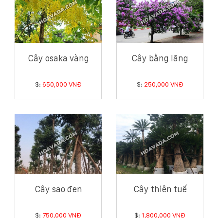
Cây osaka vàng
Cây bằng lăng
$:
650,000 VNĐ
$:
250,000 VNĐ
Cây sao đen
Cây thiên tuế
$:
750,000 VNĐ
$:
1,800,000 VNĐ