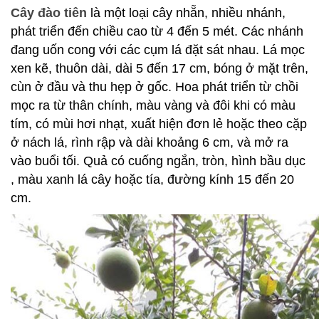
132
Cây đào tiên
là một loại cây nhẵn, nhiều nhánh,
-
phát triển đến chiều cao từ 4 đến 5 mét. Các nhánh
168
Võ
đang uốn cong với các cụm lá đặt sát nhau. Lá mọc
Chí
xen kẽ, thuôn dài, dài 5 đến 17 cm, bóng ở mặt trên,
Công
cùn ở đầu và thu hẹp ở gốc. Hoa phát triển từ chồi
-
mọc ra từ thân chính, màu vàng và đôi khi có màu
Hòa
Quý
tím, có mùi hơi nhạt, xuất hiện đơn lẻ hoặc theo cặp
-
ở nách lá, rình rập và dài khoảng 6 cm, và mở ra
TP.
vào buổi tối. Quả có cuống ngắn, tròn, hình bầu dục
Đà
Nẵng
, màu xanh lá cây hoặc tía, đường kính 15 đến 20
cm.