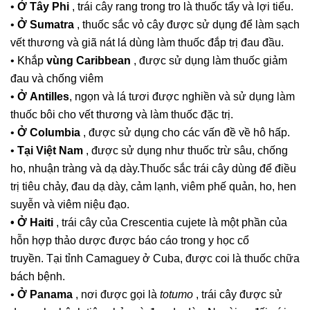
•
Ở Tây Phi
, trái cây rang trong tro là thuốc tẩy và lợi tiểu.
•
Ở Sumatra
, thuốc sắc vỏ cây được sử dụng để làm sạch
vết thương và giã nát lá dùng làm thuốc đắp trị đau đầu.
• Khắp
vùng Caribbean
, được sử dụng làm thuốc giảm
đau và chống viêm
•
Ở Antilles
, ngọn và lá tươi được nghiền và sử dụng làm
thuốc bôi cho vết thương và làm thuốc đặc trị.
•
Ở Columbia
, được sử dụng cho các vấn đề về hô hấp.
•
Tại Việt Nam
, được sử dụng như thuốc trừ sâu, chống
ho, nhuận tràng và dạ dày.
Thuốc sắc trái cây dùng để điều
trị tiêu chảy, đau dạ dày, cảm lạnh, viêm phế quản, ho, hen
suyễn và viêm niệu đạo.
• Ở Haiti
, trái cây của Crescentia cujete là một phần của
hỗn hợp thảo dược được báo cáo trong y học cổ
truyền.
Tại tỉnh Camaguey ở Cuba, được coi là thuốc chữa
bách bệnh.
•
Ở Panama
, nơi được gọi là
totumo
, trái cây được sử