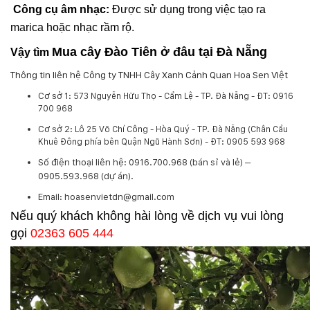
Công cụ âm nhạc:
Được sử dụng trong việc tạo ra
marica hoặc nhạc rầm rộ.
Mua cây Đào Tiên ở đâu tại Đà Nẵng
Vậy tìm
Thông tin liên hệ Công ty TNHH Cây Xanh Cảnh Quan Hoa Sen Việt
Cơ sở 1:
573 Nguyễn Hữu Thọ - Cẩm Lệ - TP. Đà Nẵng - ĐT: 0916
700 968
Cơ sở 2:
Lô 25 Võ Chí Công - Hòa Quý - TP. Đà Nẵng (Chân Cầu
Khuê Đông phía bên Quận Ngũ Hành Sơn) - ĐT: 0905 593 968
​Số điện thoại liên hệ: 0916.700.968 (bán sỉ và lẻ) –
0905.593.968 (dự án).
Email: hoasenvietdn@gmail.com
Nếu quý khách không hài lòng về dịch vụ vui lòng
gọi
02363 605 444