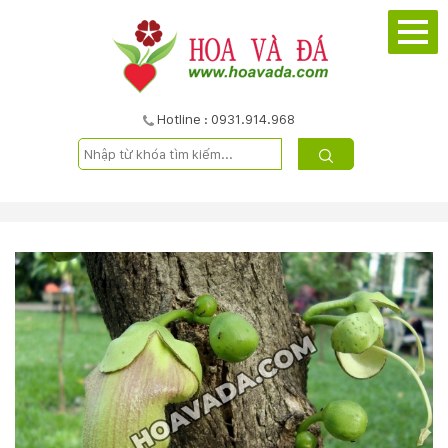
TRANG
CHỦ
GIỚI
Hotline : 0931.914.968
THIỆU
DỰ
ÁN
SẢN
PHẨM
DỊCH
VỤ