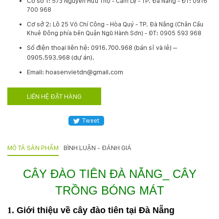
Cơ sở 1:
573 Nguyễn Hữu Thọ - Cẩm Lệ - TP. Đà Nẵng - ĐT: 0916
700 968
Hotline
:
Cơ sở 2:
Lô 25 Võ Chí Công - Hòa Quý - TP. Đà Nẵng (Chân Cầu
0931.914.968
Khuê Đông phía bên Quận Ngũ Hành Sơn) - ĐT: 0905 593 968
​Số điện thoại liên hệ: 0916.700.968 (bán sỉ và lẻ) –
0905.593.968 (dự án).
hoasenvietdn@gmail.com
Email: hoasenvietdn@gmail.com
LIÊN HỆ ĐẶT HÀNG
573
Nguyễn
Hữu
Tweet
Thọ
-
MÔ TẢ SẢN PHẨM
BÌNH LUẬN - ĐÁNH GIÁ
Cẩm
Lệ
-
CÂY ĐÀO TIÊN ĐÀ NẴNG_ CÂY
Đà
TRỒNG BÓNG MÁT
nẵng
1
. Giới thiệu về cây đào tiên tại Đà Nẵng