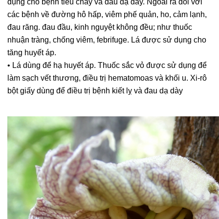
dụng cho bệnh tiêu chảy và đau dạ dày.
Ngoài ra đối với
các bệnh về đường hô hấp, viêm phế quản, ho, cảm lạnh,
đau răng.
đau đầu, kinh nguyệt không đều;
như thuốc
nhuận tràng, chống viêm, febrifuge.
Lá được sử dụng cho
tăng huyết áp.
• Lá dùng để hạ huyết áp.
Thuốc sắc vỏ được sử dụng để
làm sạch vết thương, điều trị hematomoas và khối u.
Xi-rô
bột giấy dùng để điều trị bệnh kiết lỵ và đau dạ dày