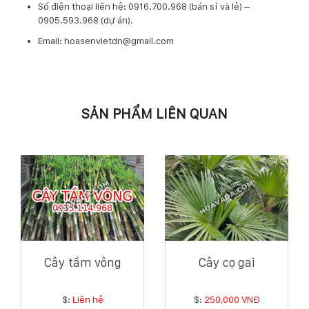
​Số điện thoại liên hệ: 0916.700.968 (bán sỉ và lẻ) –
0905.593.968 (dự án).
Email: hoasenvietdn@gmail.com
SẢN PHẨM LIÊN QUAN
Cây tầm vông
Cây cọ gai
$:
Liên hệ
$:
250,000 VNĐ