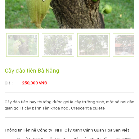
KỸ
THUẬT
TRỒNG
CÂY
HÌNH
Cây đào tiên Đà Nẵng
ẢNH
Giá :
250,000 VNĐ
LIÊN
Cây đào tiên hay thường được gọi là cây trường sinh, một số nơi dân
HỆ
gian gọi là cây bành Tên khoa học : Crescentia cujete
Thông tin liên hệ Công ty TNHH Cây Xanh Cảnh Quan Hoa Sen Việt