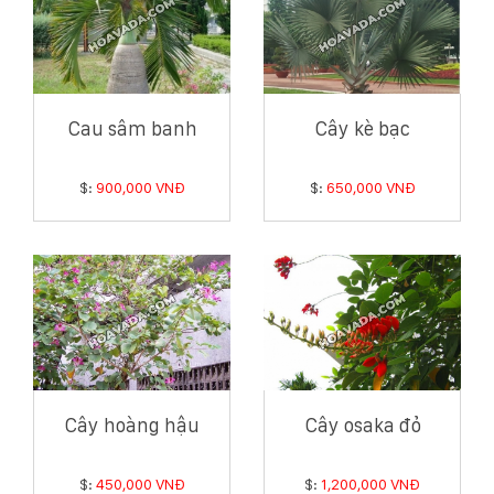
Cau sâm banh
Cây kè bạc
$:
900,000 VNĐ
$:
650,000 VNĐ
Cây hoàng hậu
Cây osaka đỏ
$:
450,000 VNĐ
$:
1,200,000 VNĐ