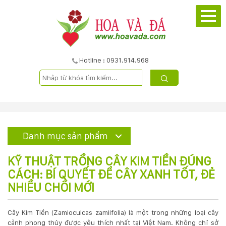
TRANG
CHỦ
GIỚI
Hotline : 0931.914.968
THIỆU
DỰ
ÁN
Danh mục sản phẩm
SẢN
KỸ THUẬT TRỒNG CÂY KIM TIỀN ĐÚNG
PHẨM
CÁCH: BÍ QUYẾT ĐỂ CÂY XANH TỐT, ĐẺ
NHIỀU CHỒI MỚI
DỊCH
Cây Kim Tiền (Zamioculcas zamiifolia) là một trong những loại cây
VỤ
cảnh phong thủy được yêu thích nhất tại Việt Nam. Không chỉ sở