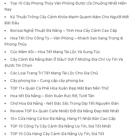
Top 10 Cây Phong Thủy Văn Phòng Được Ưa Chuộng Nhất Hiện
Nay
Kỹ Thuật Trồng Cây Cảnh Khỏe Mạnh Quanh Năm Cho Người Mới
Bắt Đầu
Bonsai Nghệ Thuật Đà Nẵng – Tinh Hoa Cây Cảnh Cao Cấp
Hoa Tết Cho Công Ty – Văn Phòng – Khách Sạn Sang Trọng &
Phong Thủy
Cúc Mâm Xôi – Hoa Tết Mang Tài Lộc Và Sung Túc
Cây Cảnh Đà Nẵng Bán Ở Đâu? Gợi Ý Những Địa Chỉ Uy Tín Và
Được Tin Chọn
Các Loại Trang Trí Tết Mang Tài Lộc Cho Gia Chủ
Cây phong ba – Cung cấp cây phong ba
TOP 11+ Quán Cà Phê Hòa Xuân Đẹp Mắt Bạn Nên Thử
Hoa tết Đà Nẵng – Đón Xuân Rực Rỡ, Tươi Tắn
Chợ Hoa Đà Nẵng - Nét Đặc Sắc Trong Dịp Tết Nguyên Đán
Review TOP 6+ Quán Cafe Nhiệt Đới Đà Nẵng Đẹp Mắt Nhất
10+ Cửa Hàng Cá Koi Đà Nẵng, Hàng F1 Nhật Bản Cao Cấp
TOP 10 Công Ty Cây Cảnh Đà Nẵng Uy Tín, Giá Tốt Nhất
TOP 10 Cửa Hàng Cây Cảnh Đà Nẵng Uy Tín, Giá Tốt