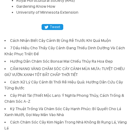
Royal Horticultural Society (RHS)
Gardening Know How
University of Minnesota Extension
Tweet
Cách Nhận Biết Cây Cảnh Bị Úng Rễ Trước Khi Quá Muộn
7 Dấu Hiệu Cho Thấy Cây Cảnh Đang Thiếu Dinh Dưỡng Và Cách
Khắc Phục Triệt Để
Hướng Dẫn Chăm Sóc Bonsai Mai Chiếu Thủy Ra Hoa Đẹp
CẨM NANG VÀNG CHĂM SÓC CÂY CẢNH MÙA MƯA: TUYỆT CHIÊU
GIỮ VƯỜN XANH TỐT BẤT CHẤP THỜI TIẾT
Cách Xử Lý Cây Cảnh Bị Thối Rễ Hiệu Quả: Hướng Dẫn Cứu Cây
Từng Bước
Cây Phát Tài (Thiết Mộc Lan): Ý Nghĩa Phong Thủy, Cách Trồng &
Chăm Sóc A-Z
Kỹ Thuật Trồng Và Chăm Sóc Cây Hạnh Phúc: Bí Quyết Cho Lá
Xanh Mướt, Gọi May Mắn Vào Nhà
Cách Chăm Sóc Cây Kim Ngân Trong Nhà Không Bị Rụng Lá, Vàng
Lá