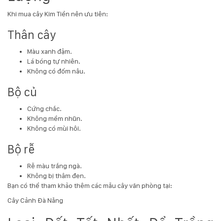
132
Khi mua cây Kim Tiền nên ưu tiên:
-
168
Thân cây
Võ
Chí
Màu xanh đậm.
Công
Lá bóng tự nhiên.
-
Không có đốm nâu.
Hòa
Quý
Bộ củ
-
TP.
Cứng chắc.
Đà
Không mềm nhũn.
Nẵng
Không có mùi hôi.
Bộ rễ
Rễ màu trắng ngà.
Không bị thâm đen.
Bạn có thể tham khảo thêm các mẫu cây văn phòng tại:
Cây Cảnh Đà Nẵng