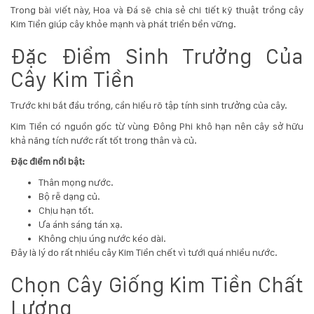
Trong bài viết này, Hoa và Đá sẽ chia sẻ chi tiết kỹ thuật trồng cây
Hotline
Kim Tiền giúp cây khỏe mạnh và phát triển bền vững.
:
0931.914.968
Đặc Điểm Sinh Trưởng Của
Cây Kim Tiền
hoasenvietdn@gmail.com
Trước khi bắt đầu trồng, cần hiểu rõ tập tính sinh trưởng của cây.
Kim Tiền có nguồn gốc từ vùng Đông Phi khô hạn nên cây sở hữu
khả năng tích nước rất tốt trong thân và củ.
573
Nguyễn
Đặc điểm nổi bật:
Hữu
Thân mọng nước.
Thọ
Bộ rễ dạng củ.
-
Chịu hạn tốt.
Cẩm
Ưa ánh sáng tán xạ.
Lệ
Không chịu úng nước kéo dài.
-
Đây là lý do rất nhiều cây Kim Tiền chết vì tưới quá nhiều nước.
Đà
nẵng
Chọn Cây Giống Kim Tiền Chất
Lượng