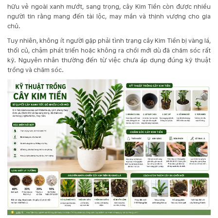
hữu vẻ ngoài xanh mướt, sang trọng, cây Kim Tiền còn được nhiều
người tin rằng mang đến tài lộc, may mắn và thịnh vượng cho gia
KỸ
chủ.
THUẬT
Tuy nhiên, không ít người gặp phải tình trạng cây Kim Tiền bị vàng lá,
thối củ, chậm phát triển hoặc không ra chồi mới dù đã chăm sóc rất
TRỒNG
kỹ. Nguyên nhân thường đến từ việc chưa áp dụng đúng kỹ thuật
trồng và chăm sóc.
CÂY
HÌNH
ẢNH
LIÊN
HỆ