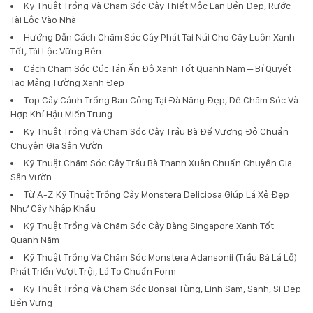
Kỹ Thuật Trồng Và Chăm Sóc Cây Thiết Mộc Lan Bền Đẹp, Rước
Tài Lộc Vào Nhà
Hướng Dẫn Cách Chăm Sóc Cây Phát Tài Núi Cho Cây Luôn Xanh
Tốt, Tài Lộc Vững Bền
Cách Chăm Sóc Cúc Tần Ấn Độ Xanh Tốt Quanh Năm – Bí Quyết
Tạo Mảng Tường Xanh Đẹp
Top Cây Cảnh Trồng Ban Công Tại Đà Nẵng Đẹp, Dễ Chăm Sóc Và
Hợp Khí Hậu Miền Trung
Kỹ Thuật Trồng Và Chăm Sóc Cây Trầu Bà Đế Vương Đỏ Chuẩn
Chuyên Gia Sân Vườn
Kỹ Thuật Chăm Sóc Cây Trầu Bà Thanh Xuân Chuẩn Chuyên Gia
Sân Vườn
Từ A-Z Kỹ Thuật Trồng Cây Monstera Deliciosa Giúp Lá Xẻ Đẹp
Như Cây Nhập Khẩu
Kỹ Thuật Trồng Và Chăm Sóc Cây Bàng Singapore Xanh Tốt
Quanh Năm
Kỹ Thuật Trồng Và Chăm Sóc Monstera Adansonii (Trầu Bà Lá Lỗ)
Phát Triển Vượt Trội, Lá To Chuẩn Form
Kỹ Thuật Trồng Và Chăm Sóc Bonsai Tùng, Linh Sam, Sanh, Si Đẹp
Bền Vững