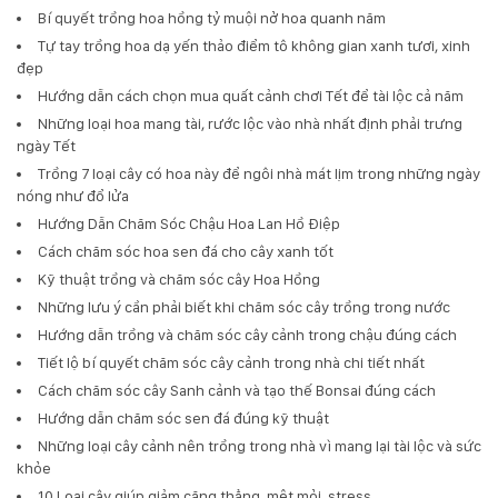
Bí quyết trồng hoa hồng tỷ muội nở hoa quanh năm
Tự tay trồng hoa dạ yến thảo điểm tô không gian xanh tươi, xinh
đẹp
Hướng dẫn cách chọn mua quất cảnh chơi Tết để tài lộc cả năm
Những loại hoa mang tài, rước lộc vào nhà nhất định phải trưng
ngày Tết
Trồng 7 loại cây có hoa này để ngôi nhà mát lịm trong những ngày
nóng như đổ lửa
Hướng Dẫn Chăm Sóc Chậu Hoa Lan Hồ Điệp
Cách chăm sóc hoa sen đá cho cây xanh tốt
Kỹ thuật trồng và chăm sóc cây Hoa Hồng
Những lưu ý cần phải biết khi chăm sóc cây trồng trong nước
Hướng dẫn trồng và chăm sóc cây cảnh trong chậu đúng cách
Tiết lộ bí quyết chăm sóc cây cảnh trong nhà chi tiết nhất
Cách chăm sóc cây Sanh cảnh và tạo thế Bonsai đúng cách
Hướng dẫn chăm sóc sen đá đúng kỹ thuật
Những loại cây cảnh nên trồng trong nhà vì mang lại tài lộc và sức
khỏe
10 Loại cây giúp giảm căng thẳng, mệt mỏi, stress