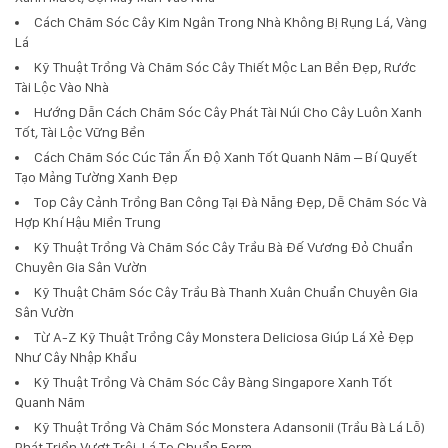
Cách Chăm Sóc Cây Kim Ngân Trong Nhà Không Bị Rụng Lá, Vàng
Lá
Kỹ Thuật Trồng Và Chăm Sóc Cây Thiết Mộc Lan Bền Đẹp, Rước
Tài Lộc Vào Nhà
Hướng Dẫn Cách Chăm Sóc Cây Phát Tài Núi Cho Cây Luôn Xanh
Tốt, Tài Lộc Vững Bền
Cách Chăm Sóc Cúc Tần Ấn Độ Xanh Tốt Quanh Năm – Bí Quyết
Tạo Mảng Tường Xanh Đẹp
Top Cây Cảnh Trồng Ban Công Tại Đà Nẵng Đẹp, Dễ Chăm Sóc Và
Hợp Khí Hậu Miền Trung
Kỹ Thuật Trồng Và Chăm Sóc Cây Trầu Bà Đế Vương Đỏ Chuẩn
Chuyên Gia Sân Vườn
Kỹ Thuật Chăm Sóc Cây Trầu Bà Thanh Xuân Chuẩn Chuyên Gia
Sân Vườn
Từ A-Z Kỹ Thuật Trồng Cây Monstera Deliciosa Giúp Lá Xẻ Đẹp
Như Cây Nhập Khẩu
Kỹ Thuật Trồng Và Chăm Sóc Cây Bàng Singapore Xanh Tốt
Quanh Năm
Kỹ Thuật Trồng Và Chăm Sóc Monstera Adansonii (Trầu Bà Lá Lỗ)
Phát Triển Vượt Trội, Lá To Chuẩn Form