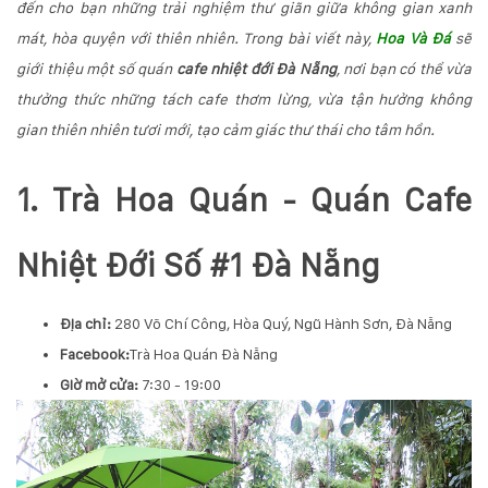
đến cho bạn những trải nghiệm thư giãn giữa không gian xanh
KỸ
mát, hòa quyện với thiên nhiên. Trong bài viết này,
Hoa Và Đá
sẽ
giới thiệu một số quán
cafe nhiệt đới Đà Nẵng
, nơi bạn có thể vừa
THUẬT
thưởng thức những tách cafe thơm lừng, vừa tận hưởng không
TRỒNG
gian thiên nhiên tươi mới, tạo cảm giác thư thái cho tâm hồn.
CÂY
1. Trà Hoa Quán - Quán Cafe
HÌNH
Nhiệt Đới Số #1 Đà Nẵng
ẢNH
LIÊN
Địa chỉ:
280 Võ Chí Công, Hòa Quý, Ngũ Hành Sơn, Đà Nẵng
Facebook:
Trà Hoa Quán Đà Nẵng
HỆ
Giờ mở cửa:
7:30 - 19:00