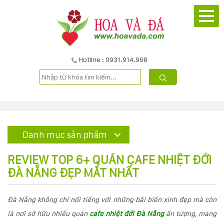
TRANG
CHỦ
GIỚI
Hotline : 0931.914.968
THIỆU
DỰ
ÁN
Danh mục sản phẩm
SẢN
REVIEW TOP 6+ QUÁN CAFE NHIỆT ĐỚI
PHẨM
ĐÀ NẴNG ĐẸP MẮT NHẤT
DỊCH
Đà Nẵng không chỉ nổi tiếng với những bãi biển xinh đẹp mà còn
là nơi sở hữu nhiều quán
cafe nhiệt đới Đà Nẵng
ấn tượng, mang
VỤ