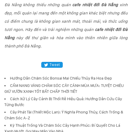
Đà Nẵng không thiếu những quán
cafe nhiệt đới Đà Nẵng
xinh
đẹp, mỗi quán lại mang đến một không gian khác biệt nhưng đều
có điểm chung là không gian xanh mát, thoải mái, và thức uống
tươi ngon. Hãy đến và trải nghiệm những quán
cafe nhiệt đới Đà
Nẵng
này để thư giãn và hòa mình vào thiên nhiên giữa lòng
thành phố Đà Nẵng.
Tweet
Hướng Dẫn Chăm Sóc Bonsai Mai Chiếu Thủy Ra Hoa Đẹp
CẨM NANG VÀNG CHĂM SÓC CÂY CẢNH MÙA MƯA: TUYỆT CHIÊU
GIỮ VƯỜN XANH TỐT BẤT CHẤP THỜI TIẾT
Cách Xử Lý Cây Cảnh Bị Thối Rễ Hiệu Quả: Hướng Dẫn Cứu Cây
Từng Bước
Cây Phát Tài (Thiết Mộc Lan): Ý Nghĩa Phong Thủy, Cách Trồng &
Chăm Sóc A-Z
Kỹ Thuật Trồng Và Chăm Sóc Cây Hạnh Phúc: Bí Quyết Cho Lá
Xanh Mướt, Gọi May Mắn Vào Nhà