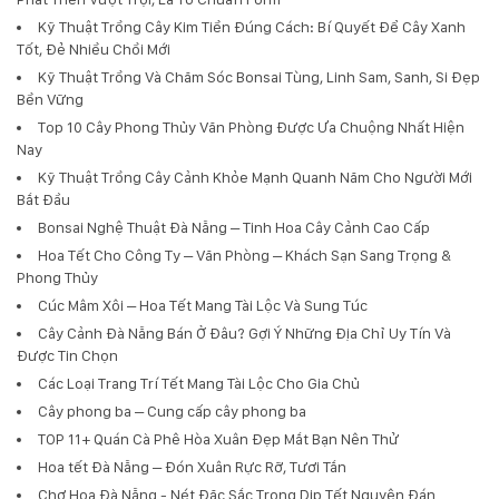
Kỹ Thuật Trồng Cây Kim Tiền Đúng Cách: Bí Quyết Để Cây Xanh
Tốt, Đẻ Nhiều Chồi Mới
Kỹ Thuật Trồng Và Chăm Sóc Bonsai Tùng, Linh Sam, Sanh, Si Đẹp
Bền Vững
Top 10 Cây Phong Thủy Văn Phòng Được Ưa Chuộng Nhất Hiện
Nay
Kỹ Thuật Trồng Cây Cảnh Khỏe Mạnh Quanh Năm Cho Người Mới
Bắt Đầu
Bonsai Nghệ Thuật Đà Nẵng – Tinh Hoa Cây Cảnh Cao Cấp
Hoa Tết Cho Công Ty – Văn Phòng – Khách Sạn Sang Trọng &
Phong Thủy
Cúc Mâm Xôi – Hoa Tết Mang Tài Lộc Và Sung Túc
Cây Cảnh Đà Nẵng Bán Ở Đâu? Gợi Ý Những Địa Chỉ Uy Tín Và
Được Tin Chọn
Các Loại Trang Trí Tết Mang Tài Lộc Cho Gia Chủ
Cây phong ba – Cung cấp cây phong ba
TOP 11+ Quán Cà Phê Hòa Xuân Đẹp Mắt Bạn Nên Thử
Hoa tết Đà Nẵng – Đón Xuân Rực Rỡ, Tươi Tắn
Chợ Hoa Đà Nẵng - Nét Đặc Sắc Trong Dịp Tết Nguyên Đán