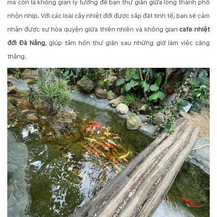
mà còn là không gian lý tưởng để bạn thư giãn giữa lòng thành phố
132
-
nhộn nhịp. Với các loài cây nhiệt đới được sắp đặt tinh tế, bạn sẽ cảm
168
nhận được sự hòa quyện giữa thiên nhiên và không gian
cafe nhiệt
Võ
đới Đà Nẵng
, giúp tâm hồn thư giãn sau những giờ làm việc căng
Chí
Công
thẳng.
-
Hòa
Quý
-
TP.
Đà
Nẵng