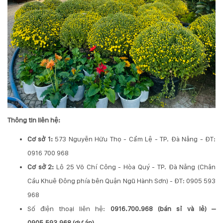
132
-
168
Võ
Chí
Công
-
Hòa
Quý
-
TP.
Đà
Thông tin liên hệ:
Nẵng
Cơ sở 1:
573 Nguyễn Hữu Thọ - Cẩm Lệ - TP. Đà Nẵng
- ĐT:
0916 700 968
Cơ sở 2:
Lô 25 Võ Chí Công - Hòa Quý - TP. Đà Nẵng
(Chân
Cầu Khuê Đông phía bên Quận Ngũ Hành Sơn) - ĐT: 0905 593
968
Số điện thoại liên hệ:
0916.700.968 (bán sỉ và lẻ) –
0905.593.968 (dự án)
.