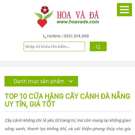
TRANG
CHỦ
GIỚI
Hotline : 0931.914.968
THIỆU
DỰ
ÁN
Danh mục sản phẩm
SẢN
TOP 10 CỬA HÀNG CÂY CẢNH ĐÀ NẴNG
PHẨM
UY TÍN, GIÁ TỐT
DỊCH
Cây cảnh không chỉ là yếu tố trang trí, mà còn mang lại không gian
sống xanh, thanh lọc không khí, và cải thiện phong thủy cho gia
VỤ