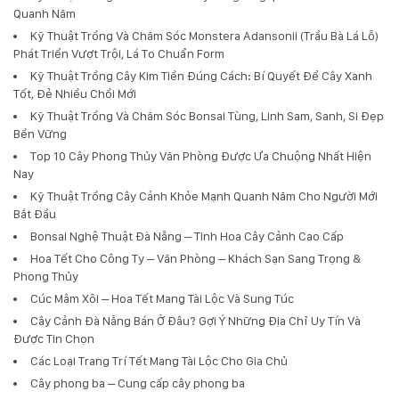
Quanh Năm
Kỹ Thuật Trồng Và Chăm Sóc Monstera Adansonii (Trầu Bà Lá Lỗ)
Phát Triển Vượt Trội, Lá To Chuẩn Form
Kỹ Thuật Trồng Cây Kim Tiền Đúng Cách: Bí Quyết Để Cây Xanh
Tốt, Đẻ Nhiều Chồi Mới
Kỹ Thuật Trồng Và Chăm Sóc Bonsai Tùng, Linh Sam, Sanh, Si Đẹp
Bền Vững
Top 10 Cây Phong Thủy Văn Phòng Được Ưa Chuộng Nhất Hiện
Nay
Kỹ Thuật Trồng Cây Cảnh Khỏe Mạnh Quanh Năm Cho Người Mới
Bắt Đầu
Bonsai Nghệ Thuật Đà Nẵng – Tinh Hoa Cây Cảnh Cao Cấp
Hoa Tết Cho Công Ty – Văn Phòng – Khách Sạn Sang Trọng &
Phong Thủy
Cúc Mâm Xôi – Hoa Tết Mang Tài Lộc Và Sung Túc
Cây Cảnh Đà Nẵng Bán Ở Đâu? Gợi Ý Những Địa Chỉ Uy Tín Và
Được Tin Chọn
Các Loại Trang Trí Tết Mang Tài Lộc Cho Gia Chủ
Cây phong ba – Cung cấp cây phong ba