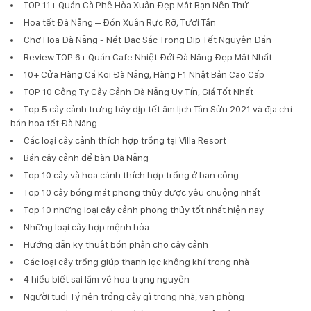
TOP 11+ Quán Cà Phê Hòa Xuân Đẹp Mắt Bạn Nên Thử
Hoa tết Đà Nẵng – Đón Xuân Rực Rỡ, Tươi Tắn
Chợ Hoa Đà Nẵng - Nét Đặc Sắc Trong Dịp Tết Nguyên Đán
Review TOP 6+ Quán Cafe Nhiệt Đới Đà Nẵng Đẹp Mắt Nhất
10+ Cửa Hàng Cá Koi Đà Nẵng, Hàng F1 Nhật Bản Cao Cấp
TOP 10 Công Ty Cây Cảnh Đà Nẵng Uy Tín, Giá Tốt Nhất
Top 5 cây cảnh trưng bày dịp tết âm lịch Tân Sửu 2021 và địa chỉ
bán hoa tết Đà Nẵng
Các loại cây cảnh thích hợp trồng tại Villa Resort
Bán cây cảnh để bàn Đà Nẵng
Top 10 cây và hoa cảnh thích hợp trồng ở ban công
Top 10 cây bóng mát phong thủy được yêu chuộng nhất
Top 10 những loại cây cảnh phong thủy tốt nhất hiện nay
Những loại cây hợp mệnh hỏa
Hướng dẫn kỹ thuật bón phân cho cây cảnh
Các loại cây trồng giúp thanh lọc không khí trong nhà
4 hiểu biết sai lầm về hoa trạng nguyên
Người tuổi Tý nên trồng cây gì trong nhà, văn phòng