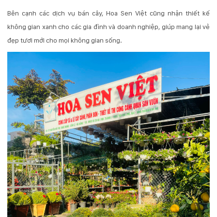
Hotline
Bên cạnh các dịch vụ bán cây, Hoa Sen Việt cũng nhận thiết kế
:
không gian xanh cho các gia đình và doanh nghiệp, giúp mang lại vẻ
0931.914.968
đẹp tươi mới cho mọi không gian sống.
hoasenvietdn@gmail.com
573
Nguyễn
Hữu
Thọ
-
Cẩm
Lệ
-
Đà
nẵng