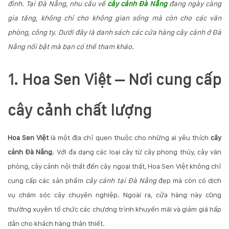
đình. Tại Đà Nẵng, nhu cầu về
cây cảnh Đà Nẵng
đang ngày càng
KỸ
gia tăng, không chỉ cho không gian sống mà còn cho các văn
phòng, công ty. Dưới đây là danh sách các cửa hàng cây cảnh ở Đà
THUẬT
Nẵng nổi bật mà bạn có thể tham khảo.
TRỒNG
1. Hoa Sen Việt – Nơi cung cấp
CÂY
cây cảnh chất lượng
HÌNH
ẢNH
Hoa Sen Việt
là một địa chỉ quen thuộc cho những ai yêu thích
cây
LIÊN
cảnh Đà Nẵng
. Với đa dạng các loại cây từ cây phong thủy, cây văn
phòng, cây cảnh nội thất đến cây ngoại thất, Hoa Sen Việt không chỉ
HỆ
cung cấp các sản phẩm
cây cảnh tại Đà Nẵng
đẹp mà còn có dịch
vụ chăm sóc cây chuyên nghiệp. Ngoài ra, cửa hàng này cũng
thường xuyên tổ chức các chương trình khuyến mãi và giảm giá hấp
dẫn cho khách hàng thân thiết.