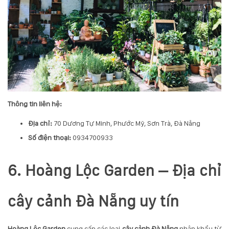
Thông tin liên hệ:
Địa chỉ:
70 Dương Tự Minh, Phước Mỹ, Sơn Trà, Đà Nẵng
Số điện thoại:
0934700933
6. Hoàng Lộc Garden – Địa chỉ
cây cảnh Đà Nẵng uy tín
Hoàng Lộc Garden
cung cấp các loại
cây cảnh Đà Nẵng
nhập khẩu từ