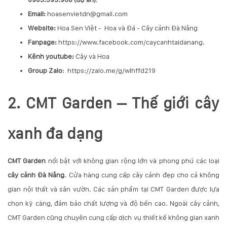
Email:
hoasenvietdn@gmail.com
Website:
Hoa Sen Việt
-
Hoa và Đá
-
Cây cảnh Đà Nẵng
Fanpage:
https://www.facebook.com/caycanhtaidanang
.
Kênh youtube:
Cây và Hoa
Group Zalo
:
https://zalo.me/g/wlhffd219
2. CMT Garden – Thế giới cây
xanh đa dạng
CMT Garden
nổi bật với không gian rộng lớn và phong phú các loại
cây cảnh Đà Nẵng
. Cửa hàng cung cấp cây cảnh đẹp cho cả không
gian nội thất và sân vườn. Các sản phẩm tại CMT Garden được lựa
chọn kỹ càng, đảm bảo chất lượng và độ bền cao. Ngoài cây cảnh,
CMT Garden cũng chuyên cung cấp dịch vụ thiết kế không gian xanh