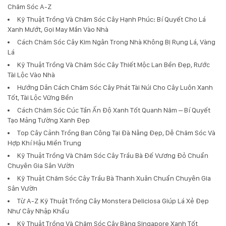
Chăm Sóc A-Z
Kỹ Thuật Trồng Và Chăm Sóc Cây Hạnh Phúc: Bí Quyết Cho Lá
Xanh Mướt, Gọi May Mắn Vào Nhà
Cách Chăm Sóc Cây Kim Ngân Trong Nhà Không Bị Rụng Lá, Vàng
Lá
Kỹ Thuật Trồng Và Chăm Sóc Cây Thiết Mộc Lan Bền Đẹp, Rước
Tài Lộc Vào Nhà
Hướng Dẫn Cách Chăm Sóc Cây Phát Tài Núi Cho Cây Luôn Xanh
Tốt, Tài Lộc Vững Bền
Cách Chăm Sóc Cúc Tần Ấn Độ Xanh Tốt Quanh Năm – Bí Quyết
Tạo Mảng Tường Xanh Đẹp
Top Cây Cảnh Trồng Ban Công Tại Đà Nẵng Đẹp, Dễ Chăm Sóc Và
Hợp Khí Hậu Miền Trung
Kỹ Thuật Trồng Và Chăm Sóc Cây Trầu Bà Đế Vương Đỏ Chuẩn
Chuyên Gia Sân Vườn
Kỹ Thuật Chăm Sóc Cây Trầu Bà Thanh Xuân Chuẩn Chuyên Gia
Sân Vườn
Từ A-Z Kỹ Thuật Trồng Cây Monstera Deliciosa Giúp Lá Xẻ Đẹp
Như Cây Nhập Khẩu
Kỹ Thuật Trồng Và Chăm Sóc Cây Bàng Singapore Xanh Tốt