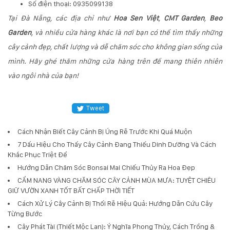
Số điện thoại: 0935099138
Tại Đà Nẵng, các địa chỉ như
Hoa Sen Việt
,
CMT Garden
,
Beo
Garden
, và nhiều cửa hàng khác là nơi bạn có thể tìm thấy những
cây cảnh đẹp, chất lượng và dễ chăm sóc cho không gian sống của
mình. Hãy ghé thăm những cửa hàng trên để mang thiên nhiên
vào ngôi nhà của bạn!
Tweet
Cách Nhận Biết Cây Cảnh Bị Úng Rễ Trước Khi Quá Muộn
7 Dấu Hiệu Cho Thấy Cây Cảnh Đang Thiếu Dinh Dưỡng Và Cách
Khắc Phục Triệt Để
Hướng Dẫn Chăm Sóc Bonsai Mai Chiếu Thủy Ra Hoa Đẹp
CẨM NANG VÀNG CHĂM SÓC CÂY CẢNH MÙA MƯA: TUYỆT CHIÊU
GIỮ VƯỜN XANH TỐT BẤT CHẤP THỜI TIẾT
Cách Xử Lý Cây Cảnh Bị Thối Rễ Hiệu Quả: Hướng Dẫn Cứu Cây
Từng Bước
Cây Phát Tài (Thiết Mộc Lan): Ý Nghĩa Phong Thủy, Cách Trồng &