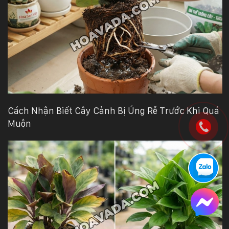
Cách Nhận Biết Cây Cảnh Bị Úng Rễ Trước Khi Quá
Muộn