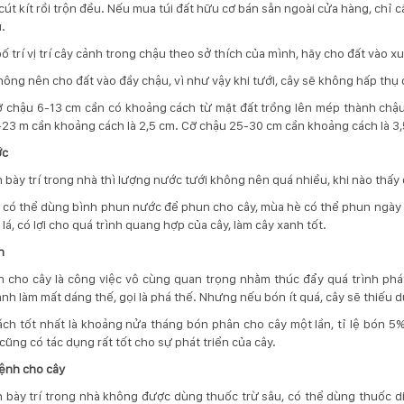
cút kít rồi trộn đều. Nếu mua túi đất hữu cơ bán sẵn ngoài cửa hàng, chỉ 
.
bố trí vị trí cây cảnh trong chậu theo sở thích của mình, hãy cho đất vào 
hông nên cho đất vào đầy chậu, vì như vậy khi tưới, cây sẽ không hấp thụ 
ỡ chậu 6-13 cm cần có khoảng cách từ mặt đất trồng lên mép thành chậu
23 m cần khoảng cách là 2,5 cm. Cỡ chậu 25-30 cm cần khoảng cách là 3,
ớc
 bày trí trong nhà thì lượng nước tưới không nên quá nhiều, khi nào thấy 
, có thể dùng bình phun nước để phun cho cây, mùa hè có thể phun ngày 
lá, có lợi cho quá trình quang hợp của cây, làm cây xanh tốt.
n
 cho cây là công việc vô cùng quan trọng nhằm thúc đẩy quá trình phát
anh làm mất dáng thế, gọi là phá thế. Nhưng nếu bón ít quá, cây sẽ thiếu
cách tốt nhất là khoảng nửa tháng bón phân cho cây một lần, tỉ lệ bón 
 cũng có tác dụng rất tốt cho sự phát triển của cây.
ệnh cho cây
 bày trí trong nhà không được dùng thuốc trừ sâu, có thể dùng thuốc di