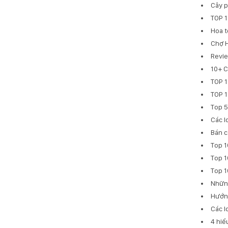
Cây p
TOP 1
Hoa t
Chợ H
Revie
10+ C
TOP 1
TOP 1
Top 5
Các l
Bán c
Top 1
Top 1
Top 1
Những
Hướng
Các l
4 hiể