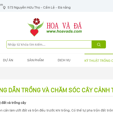
om
573 Nguyễn Hữu Thọ - Cẩm Lệ - Đà nẵng
DỰ ÁN
SẢN PHẨM
DỊCH VỤ
KỸ THUẬT TRỒNG 
NG DẪN TRỒNG VÀ CHĂM SÓC CÂY CẢNH
 đất và trồng cây
ên cần làm ướt đất và trộn đều trước khi trồng. Có thể tự pha trộn đất trồ