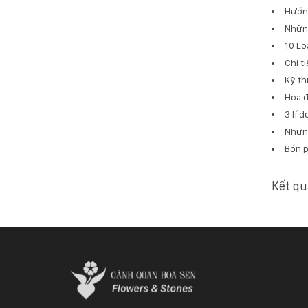
Hướng
Những
10 Lo
Chi t
Kỹ th
Hoa đ
3 lí 
Những
Bón p
Kết qu