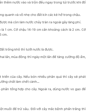
cần thêm nước vào và trộn đều ngay trong túi trước khi đổ
xung quanh và vỗ nhẹ cho đất kín các kẽ hở trong chậu.
được mà còn làm nước chảy tràn ra ngoài gây lãng phí.
 là 1 cm. Cỡ chậu 14-19 cm cần khoảng cách là 2 cm. Cỡ
5 cm.
đất trồng khô thì tưới nước là được.
hai lần, mùa đông thì ngày một lần để tăng cường độ ẩm,
 triển của cây. Nếu bón nhiều phân quá thì cây sẽ phát
 dưỡng chất làm chết cành…
5% phân tổng hợp cho cây. Ngoài ra, dùng nước vo gạo để
ệt muỗi để trừ sâu. Đối với cây mắc bệnh phấn trắng thì