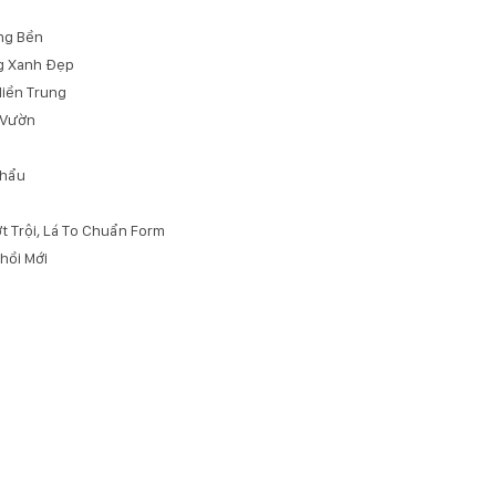
ng Bền
g Xanh Đẹp
Miền Trung
 Vườn
Khẩu
t Trội, Lá To Chuẩn Form
hồi Mới