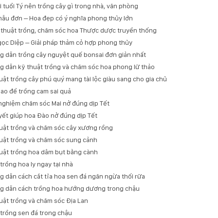
 tuổi Tý nên trồng cây gì trong nhà, văn phòng
ẫu đơn – Hoa đẹp có ý nghĩa phong thủy lớn
 thuật trồng, chăm sóc hoa Thược dược truyền thống
ọc Diệp – Giải pháp thảm cỏ hợp phong thủy
 dẫn trồng cây nguyệt quế bonsai đơn giản nhất
 dẫn kỹ thuật trồng và chăm sóc hoa phong lữ thảo
uật trồng cây phú quý mang tài lộc giàu sang cho gia chủ
ao để trồng cam sai quả
nghiệm chăm sóc Mai nở đúng dịp Tết
yết giúp hoa Đào nở đúng dịp Tết
uật trồng và chăm sóc cây xương rồng
uật trồng và chăm sóc sung cảnh
uật trồng hoa dâm bụt bằng cành
trồng hoa ly ngay tại nhà
 dẫn cách cắt tỉa hoa sen đá ngăn ngừa thối rữa
 dẫn cách trồng hoa hướng dương trong chậu
uật trồng và chăm sóc Địa Lan
trồng sen đá trong chậu