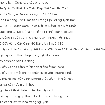
hong ba – Cung cấp cây phong ba
1+ Quán Cà Phê Hòa Xuân Đẹp Mắt Bạn Nên Thử
ết Đà Nẵng – Đón Xuân Rực Rỡ, Tươi Tắn
oa Đà Nẵng - Nét Đặc Sắc Trong Dịp Tết Nguyên Đán
w TOP 6+ Quán Cafe Nhiệt Đới Đà Nẵng Đẹp Mắt Nhất
ửa Hàng Cá Koi Đà Nẵng, Hàng F1 Nhật Bản Cao Cấp
0 Công Ty Cây Cảnh Đà Nẵng Uy Tín, Giá Tốt Nhất
0 Cửa Hàng Cây Cảnh Đà Nẵng Uy Tín, Giá Tốt
 cây cảnh trưng bày dịp tết âm lịch Tân Sửu 2021 và địa chỉ bán hoa tết Đ
oại cây cảnh thích hợp trồng tại Villa Resort
ây cảnh để bàn Đà Nẵng
0 cây và hoa cảnh thích hợp trồng ở ban công
0 cây bóng mát phong thủy được yêu chuộng nhất
0 những loại cây cảnh phong thủy tốt nhất hiện nay
 loại cây hợp mệnh hỏa
 dẫn kỹ thuật bón phân cho cây cảnh
oại cây trồng giúp thanh lọc không khí trong nhà
u biết sai lầm về hoa trạng nguyên