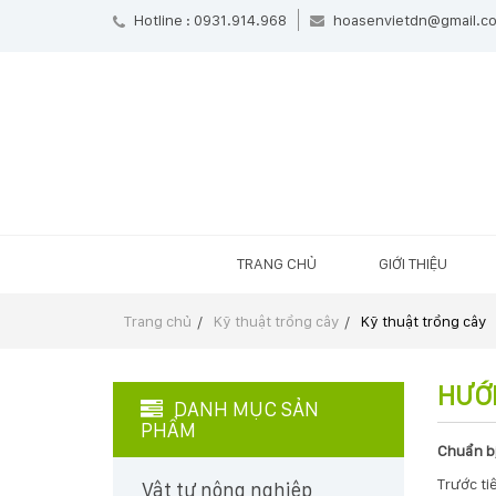
Hotline : 0931.914.968
hoasenvietdn@gmail.c
TRANG CHỦ
GIỚI THIỆU
Trang chủ
Kỹ thuật trồng cây
Kỹ thuật trồng cây
HƯỚ
DANH MỤC SẢN
PHẨM
Chuẩn bị
Trước ti
Vật tư nông nghiệp