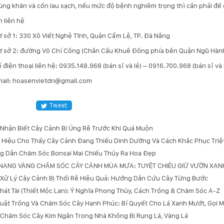
ùng khăn và cồn lau sạch, nếu mức độ bệnh nghiêm trọng thì cần phải để câ
n liên hệ
 sở 1: 330 Xô Viết Nghệ Tĩnh, Quận Cẩm Lệ, TP. Đà Nẵng
 sở 2: đường Võ Chí Công (Chân Cầu Khuê Đông phía bên Quận Ngũ Hành
ố điện thoại liên hệ: 0935.148.968 (bán sỉ và lẻ) – 0916.700.968 (bán sỉ và
mail: hoasenvietdn@gmail.com
Tweet
Nhận Biết Cây Cảnh Bị Úng Rễ Trước Khi Quá Muộn
 Hiệu Cho Thấy Cây Cảnh Đang Thiếu Dinh Dưỡng Và Cách Khắc Phục Triệ
 Dẫn Chăm Sóc Bonsai Mai Chiếu Thủy Ra Hoa Đẹp
NANG VÀNG CHĂM SÓC CÂY CẢNH MÙA MƯA: TUYỆT CHIÊU GIỮ VƯỜN XANH 
Xử Lý Cây Cảnh Bị Thối Rễ Hiệu Quả: Hướng Dẫn Cứu Cây Từng Bước
hát Tài (Thiết Mộc Lan): Ý Nghĩa Phong Thủy, Cách Trồng & Chăm Sóc A-Z
uật Trồng Và Chăm Sóc Cây Hạnh Phúc: Bí Quyết Cho Lá Xanh Mướt, Gọi 
Chăm Sóc Cây Kim Ngân Trong Nhà Không Bị Rụng Lá, Vàng Lá