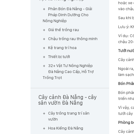
hoặc xe 
vào chậu
Phân Bón Đà Nẵng - Giải
Pháp Dinh Dưỡng Cho
Sau khi 
Nông Nghiệp
Lưu ý: K
Giá thể trồng rau
Ví dụ: C
Chậu trồng rau thông minh
chậu 20-
Kệ trang trí hoa
Tưới nư
Thiết bị tưới
Cây cảnh
32+ Vật Tư Nông Nghiệp
Ngoài ra
Đà Nẵng Cao Cấp, Hỗ Trợ
làm sạch 
Trồng Trọt
Bón Phâ
Bón phân
Cây cảnh Đà Nẵng - cây
triển nh
sân vườn Đà Nẵng
Vì vậy, 
Cây trồng trang trí sân
tưới cây
vườn
Phòng b
Hoa Kiểng Đà Nẵng
Cây cảnh