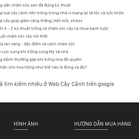
 dẫn chăm sóc sen đá đúng kỹ thuật
 loại cây cảnh nên trồng trong nhà vì mang lại tài lộc và sức khỏe
ại cây giúp giảm căng thẳng, mệt mỏi, stress
iết A - Z kỹ thuật trồng và chăm sóc cây cà chua bạch tuộc
uật chăm sóc cây nội thất
ịa lan vàng - đặc điểm và cách chăm sóc
do cực sung khi trồng sung Mỹ tại nhà
 bệnh thường gặp khi trồng hoa đỗ quyên
hân cho hoa hồng như thế nào là đúng và đủ?
ả tìm kiếm nhiều ở Web Cây Cảnh trên google
HÌNH ẢNH
HƯỚNG DẪN MUA HÀNG