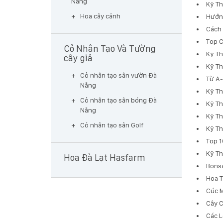
Nẵng
Kỹ Th
Hoa cây cảnh
Hướng
Cách 
Top C
Cỏ Nhân Tạo Và Tường
Kỹ Th
cây giả
Kỹ Th
Cỏ nhân tạo sân vườn Đà
Từ A-
Nẵng
Kỹ Th
Cỏ nhân tạo sân bóng Đà
Kỹ Th
Nẵng
Kỹ Th
Cỏ nhân tạo sân Golf
Kỹ Th
Top 1
Kỹ Th
Hoa Đà Lạt Hasfarm
Bonsa
Hoa T
Cúc M
Cây C
Các L