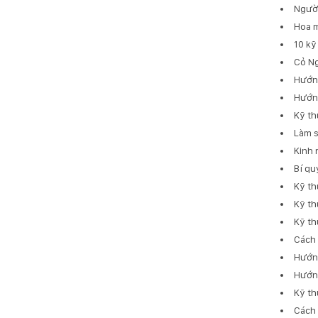
Người
Hoa m
10 kỹ
Cỏ Ng
Hướng
Hướng
Kỹ th
Làm s
Kinh 
Bí qu
Kỹ th
Kỹ th
Kỹ th
Cách 
Hướng
Hướng
Kỹ th
Cách 