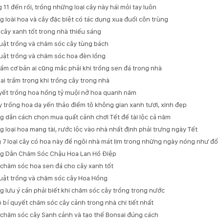
 11 đến rồi, trồng những loại cây này hái mỏi tay luôn
 loài hoa và cây đặc biệt có tác dụng xua đuổi côn trùng
i cây xanh tốt trong nhà thiếu sáng
uật trồng và chăm sóc cây tùng bách
uật trồng và chăm sóc hoa đèn lồng
 lầm cơ bản ai cũng mắc phải khi trồng sen đá trong nhà
 sai trầm trọng khi trồng cây trong nhà
yết trồng hoa hồng tỷ muội nở hoa quanh năm
y trồng hoa dạ yến thảo điểm tô không gian xanh tươi, xinh đẹp
 dẫn cách chọn mua quất cảnh chơi Tết để tài lộc cả năm
 loại hoa mang tài, rước lộc vào nhà nhất định phải trưng ngày Tết
 7 loại cây có hoa này để ngôi nhà mát lịm trong những ngày nóng như đổ
g Dẫn Chăm Sóc Chậu Hoa Lan Hồ Điệp
chăm sóc hoa sen đá cho cây xanh tốt
uật trồng và chăm sóc cây Hoa Hồng
 lưu ý cần phải biết khi chăm sóc cây trồng trong nước
lộ bí quyết chăm sóc cây cảnh trong nhà chi tiết nhất
chăm sóc cây Sanh cảnh và tạo thế Bonsai đúng cách