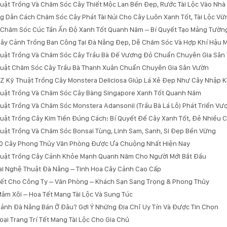
uật Trồng Và Chăm Sóc Cây Thiết Mộc Lan Bền Đẹp, Rước Tài Lộc Vào Nhà
 Dẫn Cách Chăm Sóc Cây Phát Tài Núi Cho Cây Luôn Xanh Tốt, Tài Lộc Vữ
Chăm Sóc Cúc Tần Ấn Độ Xanh Tốt Quanh Năm – Bí Quyết Tạo Mảng Tườn
ây Cảnh Trồng Ban Công Tại Đà Nẵng Đẹp, Dễ Chăm Sóc Và Hợp Khí Hậu 
uật Trồng Và Chăm Sóc Cây Trầu Bà Đế Vương Đỏ Chuẩn Chuyên Gia Sân
uật Chăm Sóc Cây Trầu Bà Thanh Xuân Chuẩn Chuyên Gia Sân Vườn
Z Kỹ Thuật Trồng Cây Monstera Deliciosa Giúp Lá Xẻ Đẹp Như Cây Nhập 
uật Trồng Và Chăm Sóc Cây Bàng Singapore Xanh Tốt Quanh Năm
uật Trồng Và Chăm Sóc Monstera Adansonii (Trầu Bà Lá Lỗ) Phát Triển Vượ
uật Trồng Cây Kim Tiền Đúng Cách: Bí Quyết Để Cây Xanh Tốt, Đẻ Nhiều C
uật Trồng Và Chăm Sóc Bonsai Tùng, Linh Sam, Sanh, Si Đẹp Bền Vững
0 Cây Phong Thủy Văn Phòng Được Ưa Chuộng Nhất Hiện Nay
uật Trồng Cây Cảnh Khỏe Mạnh Quanh Năm Cho Người Mới Bắt Đầu
i Nghệ Thuật Đà Nẵng – Tinh Hoa Cây Cảnh Cao Cấp
ết Cho Công Ty – Văn Phòng – Khách Sạn Sang Trọng & Phong Thủy
âm Xôi – Hoa Tết Mang Tài Lộc Và Sung Túc
ảnh Đà Nẵng Bán Ở Đâu? Gợi Ý Những Địa Chỉ Uy Tín Và Được Tin Chọn
oại Trang Trí Tết Mang Tài Lộc Cho Gia Chủ