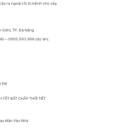
y ra ngoài rồi trị bệnh cho cây.
 Sơn), TP. Đà Nẵng
 lẻ) – 0905.593.968 (dự án).
t Để
TỐT BẤT CHẤP THỜI TIẾT
May Mắn Vào Nhà