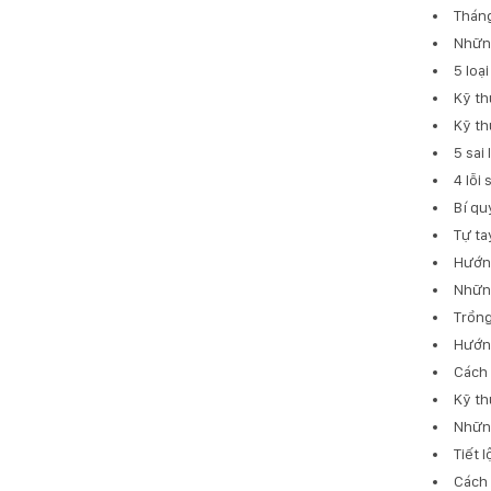
Tháng
Những
5 loạ
Kỹ th
Kỹ th
5 sai
4 lỗi
Bí qu
Tự ta
Hướng
Những
Trồng
Hướn
Cách 
Kỹ th
Những
Tiết 
Cách 