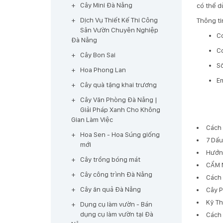
Cây Mini Đà Nẵng
có thể d
Dịch Vụ Thiết Kế Thi Công
Thông ti
Sân Vườn Chuyên Nghiệp
Cơ
Đà Nẵng
Cơ
Cây Bon Sai
​S
Hoa Phong Lan
E
Cây quà tặng khai trương
Cây Văn Phòng Đà Nẵng |
Giải Pháp Xanh Cho Không
Gian Làm Việc
Cách 
Hoa Sen - Hoa Súng giống
7 Dấu
mới
Hướng
Cây trồng bóng mát
CẨM 
Cây công trình Đà Nẵng
Cách 
Cây ăn quả Đà Nẵng
Cây P
Kỹ Th
Dụng cụ làm vườn - Bán
dụng cụ làm vườn tại Đà
Cách 