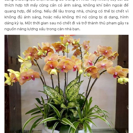
thích hợp tới mấy cũng cần có ánh sáng, không khí bên ngoài để
KỸ
quang hợp, để sống. Nếu để lâu trong nhà, chúng có thể bị chết vì
không đủ ánh sáng, hoặc nếu không thì nó cũng bị dị dạng, hình
THUẬT
dáng kỳ lạ. Một thời gian sau nó chết đi và trở thành thủ phạm gây ra
nguồn năng lượng xấu trong căn nhà bạn.
TRỒNG
CÂY
HÌNH
ẢNH
LIÊN
HỆ