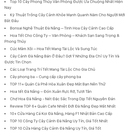
Top 10 Cây Phong Thủy Văn Phòng Được Ưa Chuộng Nhất Hiện
Nay
Kỹ Thuật Trồng Cây Cảnh Khỏe Mạnh Quanh Năm Cho Người Mới
Bắt Đầu
Bonsai Nghệ Thuật Đà Nẵng – Tinh Hoa Cây Cảnh Cao Cấp
Hoa Tết Cho Công Ty – Văn Phòng – Khách Sạn Sang Trọng &
Phong Thủy
Cúc Mâm Xôi – Hoa Tết Mang Tài Lộc Và Sung Túc
Cây Cảnh Đà Nẵng Bán Ở Đâu? Gợi Ý Những Địa Chỉ Uy Tín Và
Được Tin Chọn
Các Loại Trang Trí Tết Mang Tài Lộc Cho Gia Chủ
Cây phong ba – Cung cấp cây phong ba
TOP 11+ Quán Cà Phê Hòa Xuân Đẹp Mắt Bạn Nên Thử
Hoa tết Đà Nẵng – Đón Xuân Rực Rỡ, Tươi Tắn
Chợ Hoa Đà Nẵng - Nét Đặc Sắc Trong Dịp Tết Nguyên Đán
Review TOP 6+ Quán Cafe Nhiệt Đới Đà Nẵng Đẹp Mắt Nhất
10+ Cửa Hàng Cá Koi Đà Nẵng, Hàng F1 Nhật Bản Cao Cấp
TOP 10 Công Ty Cây Cảnh Đà Nẵng Uy Tín, Giá Tốt Nhất
TOP 10 Cửa Hàng Cây Cảnh Đà Nẵng Uy Tín, Giá Tốt