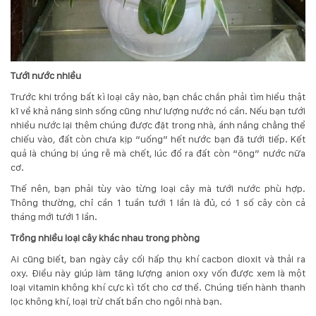
Hotline
:
0931.914.968
Tưới nước nhiều
hoasenvietdn@gmail.com
Trước khi trồng bất kì loại cây nào, bạn chắc chắn phải tìm hiểu thật
kĩ về khả năng sinh sống cũng như lượng nước nó cần. Nếu bạn tưới
nhiều nước lại thêm chúng được đặt trong nhà, ánh nắng chẳng thể
chiếu vào, đất còn chưa kịp “uống” hết nước bạn đã tưới tiếp. Kết
573
quả là chúng bị úng rễ mà chết, lúc đổ ra đất còn “õng” nước nữa
Nguyễn
cơ.
Hữu
Thọ
Thế nên, bạn phải tùy vào từng loại cây mà tưới nước phù hợp.
-
Thông thường, chỉ cần 1 tuần tưới 1 lần là đủ, có 1 số cây còn cả
Cẩm
tháng mới tưới 1 lần.
Lệ
Trồng nhiều loại cây khác nhau trong phòng
-
Đà
Ai cũng biết, ban ngày cây cối hấp thụ khí cacbon dioxit và thải ra
nẵng
oxy. Điều này giúp làm tăng lượng anion oxy vốn được xem là một
loại vitamin không khí cực kì tốt cho cơ thể. Chúng tiến hành thanh
lọc không khí, loại trừ chất bẩn cho ngôi nhà bạn.