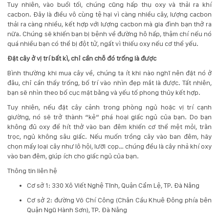
132
Tuy nhiên, vào buổi tối, chúng cũng hấp thụ oxy và thải ra khí
-
cacbon. Đây là điều vô cùng tệ hại vì càng nhiều cây, lượng cacbon
168
thải ra càng nhiều, kết hợp với lượng cacbon mà gia đình bạn thở ra
Võ
nữa. Chúng sẽ khiến bạn bị bệnh về đường hô hấp, thậm chí nếu nó
Chí
quá nhiều bạn có thể bị đột tử, ngất vì thiếu oxy nếu cơ thể yếu.
Công
Đặt cây ở vị trí bất kì, chỉ cần chỗ đó trống là được
-
Hòa
Bình thường khi mua cây về, chúng ta ít khi nào nghĩ nên đặt nó ở
Quý
đâu, chỉ cần thấy trống, bố trí vào nhìn đẹp mắt là được. Tất nhiên,
-
bạn sẽ nhìn theo bố cục mặt bằng và yếu tố phong thủy kết hợp.
TP.
Tuy nhiên, nếu đặt cây cảnh trong phòng ngủ hoặc vị trí cạnh
Đà
giường, nó sẽ trở thành “kẻ” phá hoại giấc ngủ của bạn. Do bạn
Nẵng
không đủ oxy để hít thở vào ban đêm khiến cơ thể mệt mỏi, trằn
trọc, ngủ không sâu giấc. Nếu muốn trồng cây vào ban đêm, hãy
chọn mấy loại cây như lô hội, lưỡi cọp… chúng đều là cây nhả khí oxy
vào ban đêm, giúp ích cho giấc ngủ của bạn.
Thông tin liên hệ
Cơ sở 1: 330 Xô Viết Nghệ Tĩnh, Quận Cẩm Lệ, TP. Đà Nẵng
Cơ sở 2: đường Võ Chí Công (Chân Cầu Khuê Đông phía bên
Quận Ngũ Hành Sơn), TP. Đà Nẵng