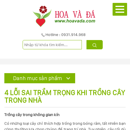
TRANG
CHỦ
GIỚI
Hotline : 0931.914.968
THIỆU
DỰ
ÁN
Danh mục sản phẩm
SẢN
4 LỖI SAI TRẦM TRỌNG KHI TRỒNG CÂY
PHẨM
TRONG NHÀ
DỊCH
Trồng cây trong không gian kín
Có những loại cây chỉ thích hợp trồng trong bóng râm, tất nhiên bạn
VỤ
cũng thường lựa chọn chúng để trang trí nhà. Tuy nhiên, cây cối dù