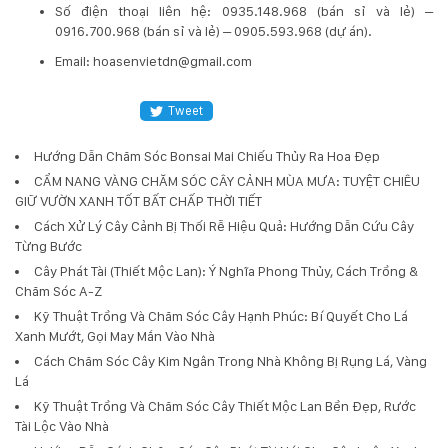
​Số điện thoại liên hệ: 0935.148.968 (bán sỉ và lẻ) –
0916.700.968 (bán sỉ và lẻ) – 0905.593.968 (dự án).
Email: hoasenvietdn@gmail.com
Tweet
Hướng Dẫn Chăm Sóc Bonsai Mai Chiếu Thủy Ra Hoa Đẹp
CẨM NANG VÀNG CHĂM SÓC CÂY CẢNH MÙA MƯA: TUYỆT CHIÊU
GIỮ VƯỜN XANH TỐT BẤT CHẤP THỜI TIẾT
Cách Xử Lý Cây Cảnh Bị Thối Rễ Hiệu Quả: Hướng Dẫn Cứu Cây
Từng Bước
Cây Phát Tài (Thiết Mộc Lan): Ý Nghĩa Phong Thủy, Cách Trồng &
Chăm Sóc A-Z
Kỹ Thuật Trồng Và Chăm Sóc Cây Hạnh Phúc: Bí Quyết Cho Lá
Xanh Mướt, Gọi May Mắn Vào Nhà
Cách Chăm Sóc Cây Kim Ngân Trong Nhà Không Bị Rụng Lá, Vàng
Lá
Kỹ Thuật Trồng Và Chăm Sóc Cây Thiết Mộc Lan Bền Đẹp, Rước
Tài Lộc Vào Nhà