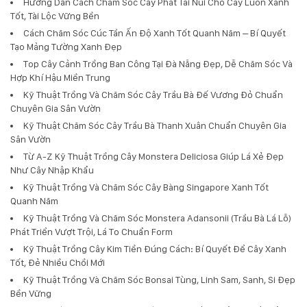
Hướng Dẫn Cách Chăm Sóc Cây Phát Tài Núi Cho Cây Luôn Xanh
Tốt, Tài Lộc Vững Bền
Cách Chăm Sóc Cúc Tần Ấn Độ Xanh Tốt Quanh Năm – Bí Quyết
Tạo Mảng Tường Xanh Đẹp
Top Cây Cảnh Trồng Ban Công Tại Đà Nẵng Đẹp, Dễ Chăm Sóc Và
Hợp Khí Hậu Miền Trung
Kỹ Thuật Trồng Và Chăm Sóc Cây Trầu Bà Đế Vương Đỏ Chuẩn
Chuyên Gia Sân Vườn
Kỹ Thuật Chăm Sóc Cây Trầu Bà Thanh Xuân Chuẩn Chuyên Gia
Sân Vườn
Từ A-Z Kỹ Thuật Trồng Cây Monstera Deliciosa Giúp Lá Xẻ Đẹp
Như Cây Nhập Khẩu
Kỹ Thuật Trồng Và Chăm Sóc Cây Bàng Singapore Xanh Tốt
Quanh Năm
Kỹ Thuật Trồng Và Chăm Sóc Monstera Adansonii (Trầu Bà Lá Lỗ)
Phát Triển Vượt Trội, Lá To Chuẩn Form
Kỹ Thuật Trồng Cây Kim Tiền Đúng Cách: Bí Quyết Để Cây Xanh
Tốt, Đẻ Nhiều Chồi Mới
Kỹ Thuật Trồng Và Chăm Sóc Bonsai Tùng, Linh Sam, Sanh, Si Đẹp
Bền Vững