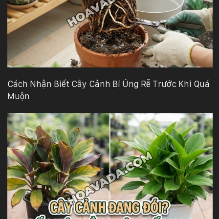
Cách Nhận Biết Cây Cảnh Bị Úng Rễ Trước Khi Quá
Muộn