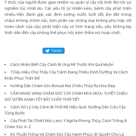
Ý thức của người được giao nhiệm vụ quản lý cây nội thất đòi hỏi sự
nghiêm túc nhất do: Các yếu tố tự nhiên kém, bệnh cây phát triển
nhiều.Việc đánh giá, xác định lượng nước tưới (độ ẩm đất trong
chậu) không chính xác, bón phân sai chủng loại không phù hợp với
hoàn cảnh của cây; phát hiện cây có tình trạng xấu, yếu không kịp
thời: dẫn đến cây không thể phục hồi, kém thẩm mỹ hoặc chết.
Tweet
Cách Nhận Biết Cây Cảnh Bị Úng Rễ Trước Khi Quá Muộn
7 Dấu Hiệu Cho Thấy Cây Cảnh Đang Thiếu Dinh Dưỡng Và Cách
Khắc Phục Triệt Để
Hướng Dẫn Chăm Sóc Bonsai Mai Chiếu Thủy Ra Hoa Đẹp
CẨM NANG VÀNG CHĂM SÓC CÂY CẢNH MÙA MƯA: TUYỆT CHIÊU
GIỮ VƯỜN XANH TỐT BẤT CHẤP THỜI TIẾT
Cách Xử Lý Cây Cảnh Bị Thối Rễ Hiệu Quả: Hướng Dẫn Cứu Cây
Từng Bước
Cây Phát Tài (Thiết Mộc Lan): Ý Nghĩa Phong Thủy, Cách Trồng &
Chăm Sóc A-Z
Kỹ Thuật Trồng Và Chăm Sóc Cây Hạnh Phúc: Bí Quyết Cho Lá