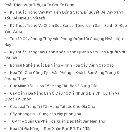
Phát Triển Vượt Trội, Lá To Chuẩn Form
Kỹ Thuật Trồng Cây Kim Tiền Đúng Cách: Bí Quyết Để Cây Xanh
Tốt, Đẻ Nhiều Chồi Mới
Kỹ Thuật Trồng Và Chăm Sóc Bonsai Tùng, Linh Sam, Sanh, Si Đẹp
Bền Vững
Top 10 Cây Phong Thủy Văn Phòng Được Ưa Chuộng Nhất Hiện
Nay
Kỹ Thuật Trồng Cây Cảnh Khỏe Mạnh Quanh Năm Cho Người Mới
Bắt Đầu
Bonsai Nghệ Thuật Đà Nẵng – Tinh Hoa Cây Cảnh Cao Cấp
Hoa Tết Cho Công Ty – Văn Phòng – Khách Sạn Sang Trọng &
Phong Thủy
Cúc Mâm Xôi – Hoa Tết Mang Tài Lộc Và Sung Túc
Cây Cảnh Đà Nẵng Bán Ở Đâu? Gợi Ý Những Địa Chỉ Uy Tín Và
Được Tin Chọn
Các Loại Trang Trí Tết Mang Tài Lộc Cho Gia Chủ
Cây phong ba – Cung cấp cây phong ba
TOP 11+ Quán Cà Phê Hòa Xuân Đẹp Mắt Bạn Nên Thử
Hoa tết Đà Nẵng – Đón Xuân Rực Rỡ, Tươi Tắn