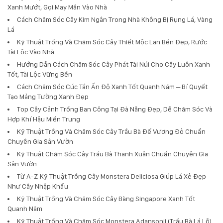
Xanh Mướt, Gọi May Mắn Vào Nhà
Cách Chăm Sóc Cây Kim Ngân Trong Nhà Không Bị Rụng Lá, Vàng
Lá
Kỹ Thuật Trồng Và Chăm Sóc Cây Thiết Mộc Lan Bền Đẹp, Rước
Tài Lộc Vào Nhà
Hướng Dẫn Cách Chăm Sóc Cây Phát Tài Núi Cho Cây Luôn Xanh
Tốt, Tài Lộc Vững Bền
Cách Chăm Sóc Cúc Tần Ấn Độ Xanh Tốt Quanh Năm – Bí Quyết
Tạo Mảng Tường Xanh Đẹp
Top Cây Cảnh Trồng Ban Công Tại Đà Nẵng Đẹp, Dễ Chăm Sóc Và
Hợp Khí Hậu Miền Trung
Kỹ Thuật Trồng Và Chăm Sóc Cây Trầu Bà Đế Vương Đỏ Chuẩn
Chuyên Gia Sân Vườn
Kỹ Thuật Chăm Sóc Cây Trầu Bà Thanh Xuân Chuẩn Chuyên Gia
Sân Vườn
Từ A-Z Kỹ Thuật Trồng Cây Monstera Deliciosa Giúp Lá Xẻ Đẹp
Như Cây Nhập Khẩu
Kỹ Thuật Trồng Và Chăm Sóc Cây Bàng Singapore Xanh Tốt
Quanh Năm
Kỹ Thuật Trồng Và Chăm Sóc Monstera Adansonii (Trầu Bà Lá Lỗ)