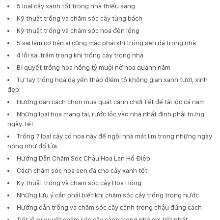
5 loại cây xanh tốt trong nhà thiếu sáng
Kỹ thuật trồng và chăm sóc cây tùng bách
Kỹ thuật trồng và chăm sóc hoa đèn lồng
5 sai lầm cơ bản ai cũng mắc phải khi trồng sen đá trong nhà
4 lỗi sai trầm trọng khi trồng cây trong nhà
Bí quyết trồng hoa hồng tỷ muội nở hoa quanh năm
Tự tay trồng hoa dạ yến thảo điểm tô không gian xanh tươi, xinh
đẹp
Hướng dẫn cách chọn mua quất cảnh chơi Tết để tài lộc cả năm
Những loại hoa mang tài, rước lộc vào nhà nhất định phải trưng
ngày Tết
Trồng 7 loại cây có hoa này để ngôi nhà mát lịm trong những ngày
nóng như đổ lửa
Hướng Dẫn Chăm Sóc Chậu Hoa Lan Hồ Điệp
Cách chăm sóc hoa sen đá cho cây xanh tốt
Kỹ thuật trồng và chăm sóc cây Hoa Hồng
Những lưu ý cần phải biết khi chăm sóc cây trồng trong nước
Hướng dẫn trồng và chăm sóc cây cảnh trong chậu đúng cách
Tiết lộ bí quyết chăm sóc cây cảnh trong nhà chi tiết nhất