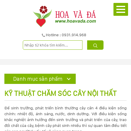
TRANG
CHỦ
GIỚI
Hotline : 0931.914.968
THIỆU
DỰ
ÁN
Danh mục sản phẩm
SẢN
KỸ THUẬT CHĂM SÓC CÂY NỘI THẤT
PHẨM
Để sinh trưởng, phát triển bình thường cây cần 4 điều kiện sống
chính: nhiệt độ, ánh sáng, nước, dinh dưỡng. Với điều kiện sống
DỊCH
khắc nghiệt ảnh hưởng đến sinh trưởng và phát triển của cây, trao
đổi chất của cây, bệnh cây phát sinh nhiều thì sự quan tâm điểu tiết
VỤ