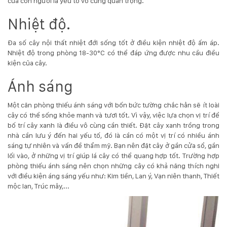
của con người là yếu tố vô cùng quan trọng.
KỸ
Nhiệt độ.
THUẬT
Đa số cây nội thất nhiệt đới sống tốt ở điều kiện nhiệt độ ấm áp.
Nhiệt độ trong phòng 18-30°C có thể đáp ứng được nhu cầu điều
TRỒNG
kiện của cây.
CÂY
Ánh sáng
HÌNH
Một căn phòng thiếu ánh sáng với bốn bức tường chắc hẳn sẽ ít loài
cây có thể sống khỏe mạnh và tươi tốt. Vì vậy, việc lựa chọn vị trí để
ẢNH
bố trí cây xanh là điều vô cùng cần thiết. Đặt cây xanh trồng trong
nhà cần lưu ý đến hai yếu tố, đó là cần có một vị trí có nhiều ánh
sáng tự nhiên và vấn đề thẩm mỹ. Bạn nên đặt cây ở gần cửa sổ, gần
LIÊN
lối vào, ở những vị trí giúp lá cây có thể quang hợp tốt. Trường hợp
phòng thiếu ánh sáng nên chọn những cây có khả năng thích nghi
HỆ
với điều kiện áng sáng yếu như: Kim tiền, Lan ý, Vạn niên thanh, Thiết
mộc lan, Trúc mây,...