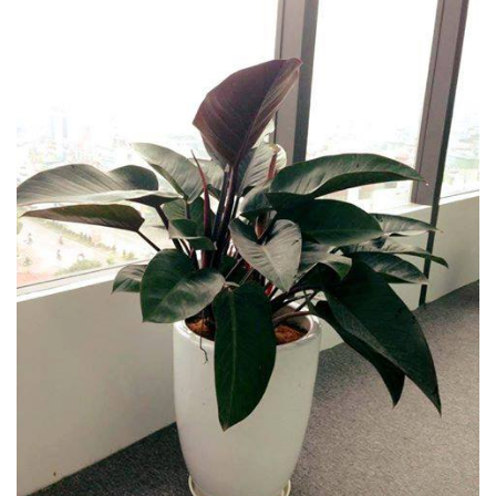
Hotline
:
0931.914.968
hoasenvietdn@gmail.com
573
Nguyễn
Hữu
Thọ
-
Cẩm
Lệ
-
Đà
nẵng