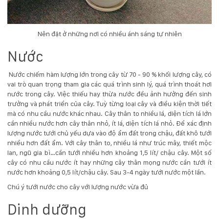
132
-
168
Võ
Nên đặt ở những nơi có nhiều ánh sáng tự nhiên
Chí
Nước
Công
-
Hòa
Nước chiếm hàm lượng lớn trong cây từ 70 - 90 % khối lượng cây, có
Quý
vai trò quan trọng tham gia các quá trình sinh lý, quá trình thoát hơi
-
nước trong cây. Việc thiếu hay thừa nước đều ảnh hưởng đến sinh
TP.
trưởng và phát triển của cây. Tuỳ từng loại cây và điều kiện thời tiết
Đà
mà có nhu cầu nước khác nhau. Cây thân to nhiều lá, diện tích lá lớn
Nẵng
cần nhiều nước hơn cây thân nhỏ, ít lá, diện tích lá nhỏ. Để xác định
lượng nước tưới chủ yếu dựa vào độ ẩm đất trong chậu, đất khô tưới
nhiều hơn đất ẩm. Với cây thân to, nhiều lá như trúc mây, thiết mộc
lan, ngũ gia bì…cần tưới nhiều hơn khoảng 1,5 lít/ chậu cây. Một số
cây có nhu cầu nước ít hay những cây thân mọng nước cần tưới ít
nước hơn khoảng 0,5 lít/chậu cây. Sau 3-4 ngày tưới nước một lần.
Chú ý tưới nước cho cây với lượng nước vừa đủ
Dinh dưỡng