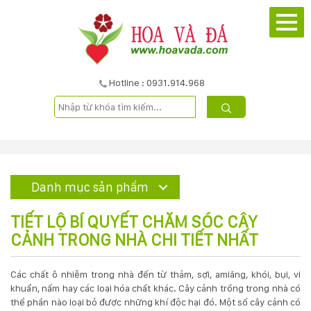
TRANG
CHỦ
GIỚI
Hotline : 0931.914.968
THIỆU
DỰ
ÁN
Danh mục sản phẩm
SẢN
TIẾT LỘ BÍ QUYẾT CHĂM SÓC CÂY
PHẨM
CẢNH TRONG NHÀ CHI TIẾT NHẤT
DỊCH
Các chất ô nhiễm trong nhà đến từ thảm, sợi, amiăng, khói, bụi, vi
khuẩn, nấm hay các loại hóa chất khác. Cây cảnh trồng trong nhà có
VỤ
thể phần nào loại bỏ được những khí độc hại đó. Một số cây cảnh có