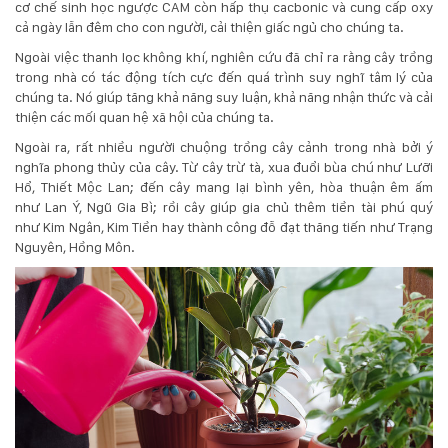
cơ chế sinh học ngược CAM còn hấp thụ cacbonic và cung cấp oxy
cả ngày lẫn đêm cho con người, cải thiện giấc ngủ cho chúng ta.
KỸ
Ngoài việc thanh lọc không khí, nghiên cứu đã chỉ ra rằng cây trồng
THUẬT
trong nhà có tác động tích cực đến quá trình suy nghĩ tâm lý của
chúng ta. Nó giúp tăng khả năng suy luận, khả năng nhận thức và cải
TRỒNG
thiện các mối quan hệ xã hội của chúng ta.
Ngoài ra, rất nhiều người chuộng trồng cây cảnh trong nhà bởi ý
CÂY
nghĩa phong thủy của cây. Từ cây trừ tà, xua đuổi bùa chú như
Lưỡi
Hổ
,
Thiết Mộc Lan
; đến cây mang lại bình yên, hòa thuận êm ấm
HÌNH
như
Lan Ý
,
Ngũ Gia Bì
; rồi cây giúp gia chủ thêm tiền tài phú quý
như
Kim Ngân
,
Kim Tiền
hay thành công đỗ đạt thăng tiến như
Trạng
ẢNH
Nguyên
,
Hồng Môn
.
LIÊN
HỆ