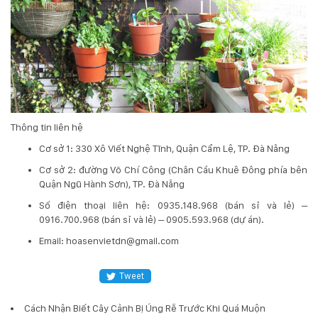
Thông tin liên hệ
Cơ sở 1: 330 Xô Viết Nghệ Tĩnh, Quận Cẩm Lệ, TP. Đà Nẵng
Cơ sở 2: đường Võ Chí Công (Chân Cầu Khuê Đông phía bên
Quận Ngũ Hành Sơn), TP. Đà Nẵng
​Số điện thoại liên hệ: 0935.148.968 (bán sỉ và lẻ) –
0916.700.968 (bán sỉ và lẻ) – 0905.593.968 (dự án).
Email: hoasenvietdn@gmail.com
Tweet
Cách Nhận Biết Cây Cảnh Bị Úng Rễ Trước Khi Quá Muộn