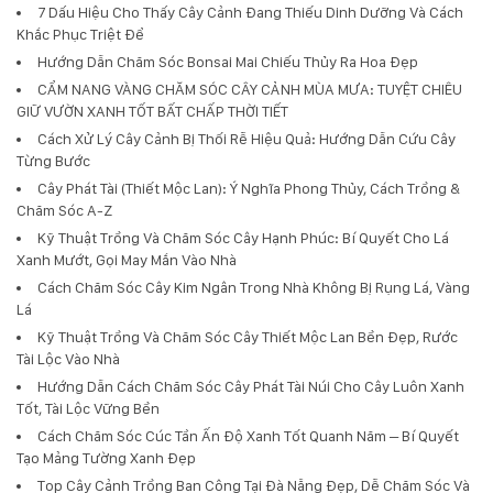
7 Dấu Hiệu Cho Thấy Cây Cảnh Đang Thiếu Dinh Dưỡng Và Cách
Khắc Phục Triệt Để
Hướng Dẫn Chăm Sóc Bonsai Mai Chiếu Thủy Ra Hoa Đẹp
CẨM NANG VÀNG CHĂM SÓC CÂY CẢNH MÙA MƯA: TUYỆT CHIÊU
GIỮ VƯỜN XANH TỐT BẤT CHẤP THỜI TIẾT
Cách Xử Lý Cây Cảnh Bị Thối Rễ Hiệu Quả: Hướng Dẫn Cứu Cây
Từng Bước
Cây Phát Tài (Thiết Mộc Lan): Ý Nghĩa Phong Thủy, Cách Trồng &
Chăm Sóc A-Z
Kỹ Thuật Trồng Và Chăm Sóc Cây Hạnh Phúc: Bí Quyết Cho Lá
Xanh Mướt, Gọi May Mắn Vào Nhà
Cách Chăm Sóc Cây Kim Ngân Trong Nhà Không Bị Rụng Lá, Vàng
Lá
Kỹ Thuật Trồng Và Chăm Sóc Cây Thiết Mộc Lan Bền Đẹp, Rước
Tài Lộc Vào Nhà
Hướng Dẫn Cách Chăm Sóc Cây Phát Tài Núi Cho Cây Luôn Xanh
Tốt, Tài Lộc Vững Bền
Cách Chăm Sóc Cúc Tần Ấn Độ Xanh Tốt Quanh Năm – Bí Quyết
Tạo Mảng Tường Xanh Đẹp
Top Cây Cảnh Trồng Ban Công Tại Đà Nẵng Đẹp, Dễ Chăm Sóc Và