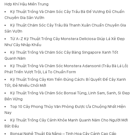
Hợp Khí Hậu Miền Trung
Kỹ Thuật Trồng Và Chăm Sóc Cây Trầu Bà Đế Vương Đỏ Chuẩn
Chuyên Gia Sân Vườn
Kỹ Thuật Chăm Sóc Cây Trầu Bà Thanh Xuân Chuẩn Chuyên Gia
Sân Vườn
Từ A-Z Kỹ Thuật Trồng Cây Monstera Deliciosa Giúp Lá Xẻ Đẹp
Như Cây Nhập Khẩu
Kỹ Thuật Trồng Và Chăm Sóc Cây Bàng Singapore Xanh Tốt
Quanh Năm
Kỹ Thuật Trồng Và Chăm Sóc Monstera Adansonii (Trầu Bà Lá Lỗ)
Phát Triển Vượt Trội, Lá To Chuẩn Form
Kỹ Thuật Trồng Cây Kim Tiền Đúng Cách: Bí Quyết Để Cây Xanh
Tốt, Đẻ Nhiều Chồi Mới
Kỹ Thuật Trồng Và Chăm Sóc Bonsai Tùng, Linh Sam, Sanh, Si Đẹp
Bền Vững
Top 10 Cây Phong Thủy Văn Phòng Được Ưa Chuộng Nhất Hiện
Nay
Kỹ Thuật Trồng Cây Cảnh Khỏe Mạnh Quanh Năm Cho Người Mới
Bắt Đầu
Bonsai Nghệ Thuật Đà Nẵng – Tinh Hoa Cây Cảnh Cao Cấp