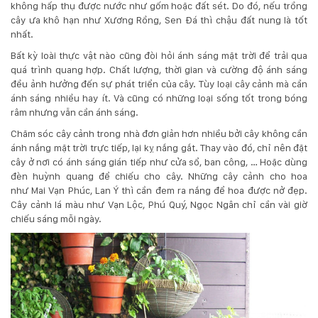
132
không hấp thụ được nước như gốm hoặc đất sét. Do đó, nếu trồng
-
cây ưa khô hạn như
Xương Rồng
,
Sen Đá
thì chậu đất nung là tốt
168
nhất.
Võ
Bất kỳ loài thực vật nào cũng đòi hỏi ánh sáng mặt trời để trải qua
Chí
quá trình quang hợp. Chất lượng, thời gian và cường độ ánh sáng
Công
đều ảnh hưởng đến sự phát triển của cây. Tùy loại cây cảnh mà cần
-
ánh sáng nhiều hay ít. Và cũng có những loại sống tốt trong bóng
Hòa
râm nhưng vẫn cần ánh sáng.
Quý
-
Chăm sóc cây cảnh trong nhà đơn giản hơn nhiều bởi cây không cần
TP.
ánh nắng mặt trời trực tiếp, lại kỵ nắng gắt. Thay vào đó, chỉ nên đặt
Đà
cây ở nơi có ánh sáng gián tiếp như cửa sổ, ban công, … Hoặc dùng
Nẵng
đèn huỳnh quang để chiếu cho cây. Những cây cảnh cho hoa
như
Mai Vạn Phúc
, Lan Ý thì cần đem ra nắng để hoa được nở đẹp.
Cây cảnh lá màu như
Vạn Lộc
,
Phú Quý
,
Ngọc Ngân
chỉ cần vài giờ
chiếu sáng mỗi ngày.