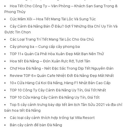
Hoa Tết Cho Công Ty – Văn Phòng – Khách Sạn Sang Trọng &
Phong Thủy
Cúc Mâm Xôi – Hoa Tết Mang Tài Lộc Và Sung Túc
Cây Cảnh Đà Nẵng Bán Ở Đâu? Gợi Ý Những Địa Chỉ Uy Tín Và
Được Tin Chọn
Các Loại Trang Trí Tết Mang Tài Lộc Cho Gia Chủ
Cây phong ba – Cung cấp cây phong ba
TOP 11+ Quán Cà Phê Hòa Xuân Đẹp Mắt Bạn Nên Thử
Hoa tết Đà Nẵng – Đón Xuân Rực Rỡ, Tươi Tắn
Chợ Hoa Đà Nẵng - Nét Đặc Sắc Trong Dịp Tết Nguyên Đán
Review TOP 6+ Quán Cafe Nhiệt Đới Đà Nẵng Đẹp Mắt Nhất
10+ Cửa Hàng Cá Koi Đà Nẵng, Hàng F1 Nhật Bản Cao Cấp
TOP 10 Công Ty Cây Cảnh Đà Nẵng Uy Tín, Giá Tốt Nhất
TOP 10 Cửa Hàng Cây Cảnh Đà Nẵng Uy Tín, Giá Tốt
Top 5 cây cảnh trưng bày dịp tết âm lịch Tân Sửu 2021 và địa chỉ
bán hoa tết Đà Nẵng
Các loại cây cảnh thích hợp trồng tại Villa Resort
Bán cây cảnh để bàn Đà Nẵng