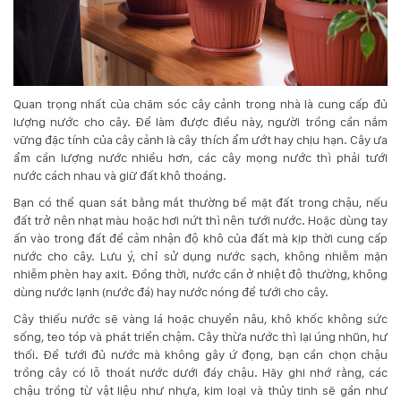
Hotline
:
0931.914.968
Quan trọng nhất của chăm sóc cây cảnh trong nhà là cung cấp đủ
hoasenvietdn@gmail.com
lượng nước cho cây. Để làm được điều này, người trồng cần nắm
vững đặc tính của cây cảnh là cây thích ẩm ướt hay chịu hạn. Cây ưa
ẩm cần lượng nước nhiều hơn, các cây mọng nước thì phải tưới
nước cách nhau và giữ đất khô thoáng.
573
Nguyễn
Bạn có thể quan sát bằng mắt thường bề mặt đất trong chậu, nếu
Hữu
đất trở nên nhạt màu hoặc hơi nứt thì nên tưới nước. Hoặc dùng tay
Thọ
ấn vào trong đất để cảm nhận độ khô của đất mà kịp thời cung cấp
-
nước cho cây. Lưu ý, chỉ sử dụng nước sạch, không nhiễm mặn
Cẩm
nhiễm phèn hay axit. Đồng thời, nước cần ở nhiệt độ thường, không
Lệ
dùng nước lạnh (nước đá) hay nước nóng để tưới cho cây.
-
Cây thiếu nước sẽ vàng lá hoặc chuyển nâu, khô khốc không sức
Đà
sống, teo tóp và phát triển chậm. Cây thừa nước thì lại úng nhũn, hư
nẵng
thối. Để tưới đủ nước mà không gây ứ đọng, bạn cần chọn chậu
trồng cây có lỗ thoát nước dưới đáy chậu. Hãy ghi nhớ rằng, các
chậu trồng từ vật liệu như nhựa, kim loại và thủy tinh sẽ gần như