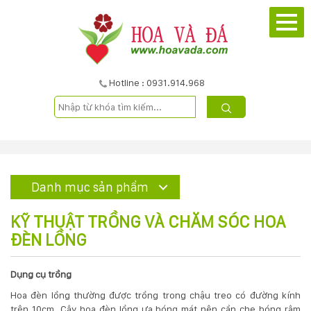
TRANG
CHỦ
GIỚI
Hotline : 0931.914.968
THIỆU
DỰ
ÁN
Danh mục sản phẩm
SẢN
KỸ THUẬT TRỒNG VÀ CHĂM SÓC HOA
PHẨM
ĐÈN LỒNG
DỊCH
Dụng cụ trồng
Hoa đèn lồng thường được trồng trong chậu treo có đường kính
VỤ
trên 10cm. Cây hoa đèn lồng ưa bóng mát nên cần che bóng râm