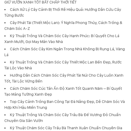
GIỮ VƯỜN XANH TỐT BẤT CHẤP THỜI TIẾT
Cách Xử Lý Cây Cảnh Bị Thối Rễ Hiệu Quả: Hướng Dẫn Cứu Cây
Từng Bước
Cây Phát Tài (Thiết Mộc Lan): Ý Nghĩa Phong Thủy, Cách Trồng &
Chăm Sóc A-Z
Kỹ Thuật Trồng Và Chăm Sóc Cây Hạnh Phúc: Bí Quyết Cho Lá
Xanh Mướt, Gọi May Mắn Vào Nhà
Cách Chăm Sóc Cây Kim Ngân Trong Nhà Không Bị Rụng Lá, Vàng
Lá
Kỹ Thuật Trồng Và Chăm Sóc Cây Thiết Mộc Lan Bền Đẹp, Rước
Tài Lộc Vào Nhà
Hướng Dẫn Cách Chăm Sóc Cây Phát Tài Núi Cho Cây Luôn Xanh
Tốt, Tài Lộc Vững Bền
Cách Chăm Sóc Cúc Tần Ấn Độ Xanh Tốt Quanh Năm – Bí Quyết
Tạo Mảng Tường Xanh Đẹp
Top Cây Cảnh Trồng Ban Công Tại Đà Nẵng Đẹp, Dễ Chăm Sóc Và
Hợp Khí Hậu Miền Trung
Kỹ Thuật Trồng Và Chăm Sóc Cây Trầu Bà Đế Vương Đỏ Chuẩn
Chuyên Gia Sân Vườn
Kỹ Thuật Chăm Sóc Cây Trầu Bà Thanh Xuân Chuẩn Chuyên Gia