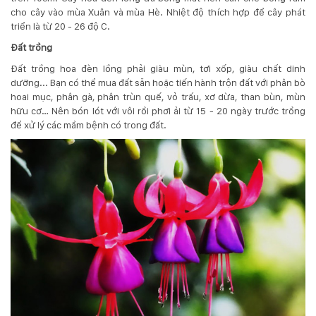
cho cây vào mùa Xuân và mùa Hè. Nhiệt độ thích hợp để cây phát
KỸ
triển là từ 20 - 26 độ C.
Đất trồng
THUẬT
Đất trồng hoa đèn lồng phải giàu mùn, tơi xốp, giàu chất dinh
TRỒNG
dưỡng... Bạn có thể mua đất sẵn hoặc tiến hành trộn đất với phân bò
hoai mục, phân gà, phân trùn quế, vỏ trấu, xơ dừa, than bùn, mùn
CÂY
hữu cơ… Nên bón lót với vôi rồi phơi ải từ 15 - 20 ngày trước trồng
để xử lý các mầm bệnh có trong đất.
HÌNH
ẢNH
LIÊN
HỆ