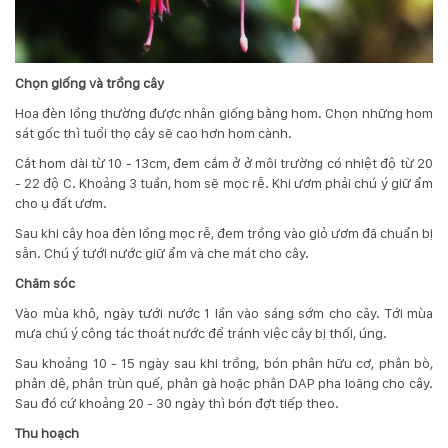
Hotline
:
0931.914.968
Chọn giống và trồng cây
Hoa đèn lồng thường được nhân giống bằng hom. Chọn những hom
sát gốc thì tuổi thọ cây sẽ cao hơn hom cành.
hoasenvietdn@gmail.com
Cắt hom dài từ 10 - 13cm, đem cắm ở ở môi trường có nhiệt độ từ 20
- 22 độ C. Khoảng 3 tuần, hom sẽ mọc rễ. Khi ươm phải chú ý giữ ẩm
cho ụ đất ươm.
573
Nguyễn
Sau khi cây hoa đèn lồng mọc rễ, đem trồng vào giỏ ươm đã chuẩn bị
Hữu
sẵn. Chú ý tưới nước giữ ẩm và che mát cho cây.
Thọ
Chăm sóc
-
Cẩm
Vào mùa khô, ngày tưới nước 1 lần vào sáng sớm cho cây. Tới mùa
Lệ
mưa chú ý công tác thoát nước để tránh việc cây bị thối, úng.
-
Sau khoảng 10 - 15 ngày sau khi trồng, bón phân hữu cơ, phân bò,
Đà
phân dê, phân trùn quế, phân gà hoặc phân DAP pha loãng cho cây.
nẵng
Sau đó cứ khoảng 20 - 30 ngày thì bón đợt tiếp theo.
Thu hoạch