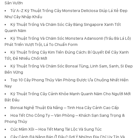
Sân Vườn
Từ A-Z Kỹ Thuật Trồng Cây Monstera Deliciosa Giúp Lá Xẻ Đẹp
Như Cây Nhập Khẩu
Kỹ Thuật Trồng Và Chăm Sóc Cây Bàng Singapore Xanh Tốt
Quanh Năm
Kỹ Thuật Trồng Và Chăm Sóc Monstera Adansonii (Trầu Bà Lá Lỗ)
Phát Triển Vượt Trội, Lá To Chuẩn Form
Kỹ Thuật Trồng Cây Kim Tiền Đúng Cách: Bí Quyết Để Cây Xanh
Tốt, Đẻ Nhiều Chồi Mới
Kỹ Thuật Trồng Và Chăm Sóc Bonsai Tùng, Linh Sam, Sanh, Si Đẹp
Bền Vững
Top 10 Cây Phong Thủy Văn Phòng Được Ưa Chuộng Nhất Hiện
Nay
Kỹ Thuật Trồng Cây Cảnh Khỏe Mạnh Quanh Năm Cho Người Mới
Bắt Đầu
Bonsai Nghệ Thuật Đà Nẵng – Tinh Hoa Cây Cảnh Cao Cấp
Hoa Tết Cho Công Ty – Văn Phòng – Khách Sạn Sang Trọng &
Phong Thủy
Cúc Mâm Xôi – Hoa Tết Mang Tài Lộc Và Sung Túc
Cây Cảnh Đà Nẵng Bán Ở Đâu? Gợi Ý Những Địa Chỉ Uy Tín Và