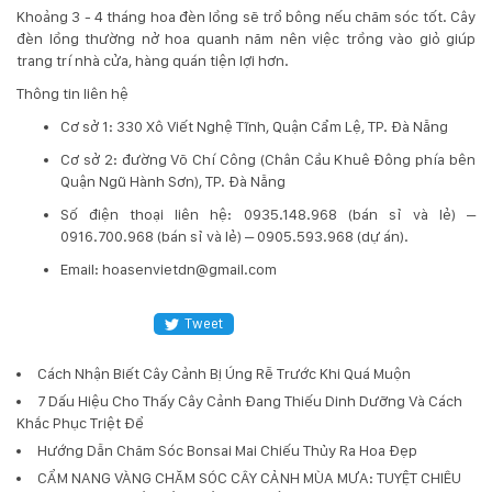
132
Khoảng 3 - 4 tháng hoa đèn lồng sẽ trổ bông nếu chăm sóc tốt. Cây
-
đèn lồng thường nở hoa quanh năm nên việc trồng vào giỏ giúp
168
trang trí nhà cửa, hàng quán tiện lợi hơn.
Võ
Thông tin liên hệ
Chí
Công
Cơ sở 1: 330 Xô Viết Nghệ Tĩnh, Quận Cẩm Lệ, TP. Đà Nẵng
-
Cơ sở 2: đường Võ Chí Công (Chân Cầu Khuê Đông phía bên
Hòa
Quận Ngũ Hành Sơn), TP. Đà Nẵng
Quý
-
​Số điện thoại liên hệ: 0935.148.968 (bán sỉ và lẻ) –
TP.
0916.700.968 (bán sỉ và lẻ) – 0905.593.968 (dự án).
Đà
Email: hoasenvietdn@gmail.com
Nẵng
Tweet
Cách Nhận Biết Cây Cảnh Bị Úng Rễ Trước Khi Quá Muộn
7 Dấu Hiệu Cho Thấy Cây Cảnh Đang Thiếu Dinh Dưỡng Và Cách
Khắc Phục Triệt Để
Hướng Dẫn Chăm Sóc Bonsai Mai Chiếu Thủy Ra Hoa Đẹp
CẨM NANG VÀNG CHĂM SÓC CÂY CẢNH MÙA MƯA: TUYỆT CHIÊU