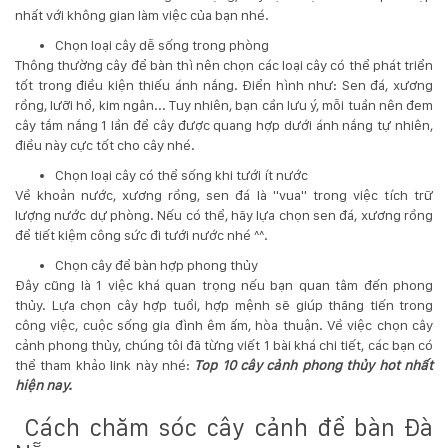
132
nhất với không gian làm việc của bạn nhé.
-
Chọn loại cây dễ sống trong phòng
168
Thông thường cây để bàn thì nên chọn các loại cây có thể phát triển
Võ
tốt trong điều kiện thiếu ánh nắng. Điển hình như: Sen đá, xương
Chí
rồng, lưỡi hổ, kim ngân... Tuy nhiên, bạn cần lưu ý, mỗi tuần nên đem
Công
cây tắm nắng 1 lần để cây được quang hợp dưới ánh nắng tự nhiên,
-
điều này cực tốt cho cây nhé.
Hòa
Quý
Chọn loại cây có thể sống khi tưới ít nước
-
Về khoản nước, xương rồng, sen đá là "vua" trong việc tích trữ
TP.
lượng nước dự phòng. Nếu có thể, hãy lựa chọn sen đá, xương rồng
Đà
để tiết kiệm công sức đi tưới nước nhé ^^.
Nẵng
Chọn cây để bàn hợp phong thủy
Đây cũng là 1 việc khá quan trọng nếu bạn quan tâm đến phong
thủy. Lựa chọn cây hợp tuổi, hợp mệnh sẽ giúp thăng tiến trong
công việc, cuộc sống gia đình êm ấm, hòa thuận. Về việc chọn cây
cảnh phong thủy, chúng tôi đã từng viết 1 bài khá chi tiết, các bạn có
thể tham khảo link này nhé:
Top 10 cây cảnh phong thủy hot nhất
hiện nay
.
Cách chăm sóc cây cảnh để bàn Đà