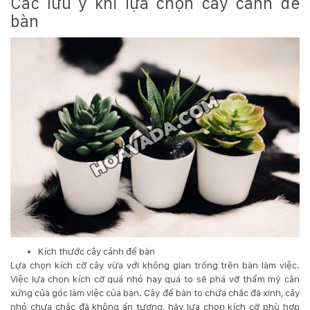
Các lưu ý khi lựa chọn cây cảnh để
Hotline
bàn
:
0931.914.968
hoasenvietdn@gmail.com
573
Nguyễn
Hữu
Thọ
-
Cẩm
Lệ
-
Kích thước cây cảnh để bàn
Đà
Lựa chọn kích cỡ cây vừa với không gian trống trên bàn làm việc.
nẵng
Việc lựa chọn kích cỡ quá nhỏ hay quá to sẽ phá vỡ thẩm mỹ cân
xứng của góc làm việc của bạn. Cây để bàn to chưa chắc đã xinh, cây
nhỏ chưa chắc đã không ấn tượng, hãy lựa chọn kích cỡ phù hợp