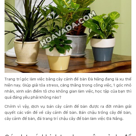
KỸ
THUẬT
TRỒNG
CÂY
HÌNH
ẢNH
Trang trí góc làm việc bằng cây cảnh để bàn Đà Nẵng đang là xu thế
hiện nay. Giúp giải tỏa stress, căng thẳng trong công việc, 1 góc nhỏ
LIÊN
nhắn, xinh xắn điểm tô cho không gian làm việc, học tập của bạn thì
quá đáng yêu phải không nào?
HỆ
Chính vì vậy, dịch vụ bán cây cảnh để bàn được ra đời nhằm giải
quyết các vấn đề về cây cảnh để bàn. Bán chậu trồng cây để bàn,
cây cảnh để bàn, đá trang trí chậu cây để bàn làm việc Đà Nẵng.
keo
dán gạch đà nẵng