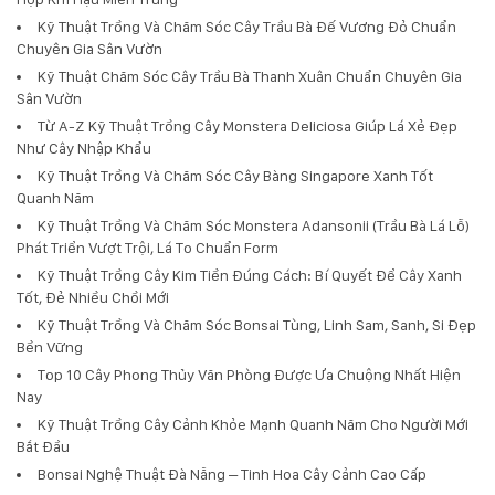
Kỹ Thuật Trồng Và Chăm Sóc Cây Trầu Bà Đế Vương Đỏ Chuẩn
Chuyên Gia Sân Vườn
Kỹ Thuật Chăm Sóc Cây Trầu Bà Thanh Xuân Chuẩn Chuyên Gia
Sân Vườn
Từ A-Z Kỹ Thuật Trồng Cây Monstera Deliciosa Giúp Lá Xẻ Đẹp
Như Cây Nhập Khẩu
Kỹ Thuật Trồng Và Chăm Sóc Cây Bàng Singapore Xanh Tốt
Quanh Năm
Kỹ Thuật Trồng Và Chăm Sóc Monstera Adansonii (Trầu Bà Lá Lỗ)
Phát Triển Vượt Trội, Lá To Chuẩn Form
Kỹ Thuật Trồng Cây Kim Tiền Đúng Cách: Bí Quyết Để Cây Xanh
Tốt, Đẻ Nhiều Chồi Mới
Kỹ Thuật Trồng Và Chăm Sóc Bonsai Tùng, Linh Sam, Sanh, Si Đẹp
Bền Vững
Top 10 Cây Phong Thủy Văn Phòng Được Ưa Chuộng Nhất Hiện
Nay
Kỹ Thuật Trồng Cây Cảnh Khỏe Mạnh Quanh Năm Cho Người Mới
Bắt Đầu
Bonsai Nghệ Thuật Đà Nẵng – Tinh Hoa Cây Cảnh Cao Cấp