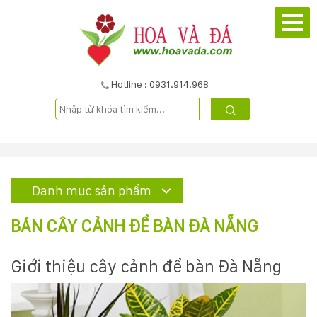
TRANG
CHỦ
GIỚI
Hotline : 0931.914.968
THIỆU
DỰ
ÁN
Danh mục sản phẩm
SẢN
BÁN CÂY CẢNH ĐỂ BÀN ĐÀ NẴNG
PHẨM
Giới thiệu cây cảnh để bàn Đà Nẵng
DỊCH
VỤ