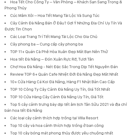
Hoa Tết Cho Công Ty – Văn Phòng – Khách Sạn Sang Trọng &
Phong Thủy
Cúc Mâm Xôi – Hoa Tết Mang Tài Lộc Và Sung Túc
Cây Cảnh Đà Nẵng Bán Ở Đâu? Gợi Ý Những Địa Chỉ Uy Tín Và
Được Tin Chọn
Các Loại Trang Trí Tết Mang Tài Lộc Cho Gia Chủ
Cây phong ba – Cung cấp cây phong ba
TOP 11+ Quán Cà Phê Hòa Xuân Đẹp Mắt Bạn Nên Thử
Hoa tết Đà Nẵng – Đón Xuân Rực Rỡ, Tươi Tắn
Chợ Hoa Đà Nẵng - Nét Đặc Sắc Trong Dịp Tết Nguyên Đán
Review TOP 6+ Quán Cafe Nhiệt Đới Đà Nẵng Đẹp Mắt Nhất
10+ Cửa Hàng Cá Koi Đà Nẵng, Hàng F1 Nhật Bản Cao Cấp
TOP 10 Công Ty Cây Cảnh Đà Nẵng Uy Tín, Giá Tốt Nhất
TOP 10 Cửa Hàng Cây Cảnh Đà Nẵng Uy Tín, Giá Tốt
Top 5 cây cảnh trưng bày dịp tết âm lịch Tân Sửu 2021 và địa chỉ
bán hoa tết Đà Nẵng
Các loại cây cảnh thích hợp trồng tại Villa Resort
Top 10 cây và hoa cảnh thích hợp trồng ở ban công
Top 10 cây bóng mát phong thủy được yêu chuộng nhất