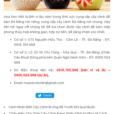
Hoa Sen Việt là đơn vị lâu năm trong lĩnh vực cung cấp cây cảnh để
bàn Đà Nẵng nói riêng, cung cấp cây cảnh Đà Nẵng nói chung. Hãy
liên hệ ngay với chúng tôi để lựa chọn được cây cảnh để bàn: Hợp
phong thủy, hợp không gian, hợp túi tiền, dễ dàng chăm sóc nhất.
Cơ sở 1: 573 Nguyễn Hữu Thọ - Cẩm Lệ - TP. Đà Nẵng - ĐT:
0916 700 968
Cơ sở 2: Lô 25 Võ Chí Công - Hòa Quý - TP. Đà Nẵng (Chân
Cầu Khuê Đông phía bên Quận Ngũ Hành Sơn) - ĐT: 0905 593
968
​Số điện thoại liên hệ:
0916.700.968 (bán sỉ và lẻ) –
0905.593.968 (dự án).
Email: hoasenvietdn@gmail.com
Tweet
Cách Nhận Biết Cây Cảnh Bị Úng Rễ Trước Khi Quá Muộn
7 Dấu Hiệu Cho Thấy Cây Cảnh Đang Thiếu Dinh Dưỡng Và Cách