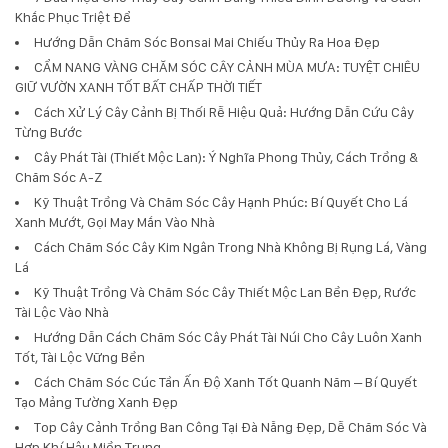
Khắc Phục Triệt Để
Hướng Dẫn Chăm Sóc Bonsai Mai Chiếu Thủy Ra Hoa Đẹp
CẨM NANG VÀNG CHĂM SÓC CÂY CẢNH MÙA MƯA: TUYỆT CHIÊU
GIỮ VƯỜN XANH TỐT BẤT CHẤP THỜI TIẾT
Cách Xử Lý Cây Cảnh Bị Thối Rễ Hiệu Quả: Hướng Dẫn Cứu Cây
Từng Bước
Cây Phát Tài (Thiết Mộc Lan): Ý Nghĩa Phong Thủy, Cách Trồng &
Chăm Sóc A-Z
Kỹ Thuật Trồng Và Chăm Sóc Cây Hạnh Phúc: Bí Quyết Cho Lá
Xanh Mướt, Gọi May Mắn Vào Nhà
Cách Chăm Sóc Cây Kim Ngân Trong Nhà Không Bị Rụng Lá, Vàng
Lá
Kỹ Thuật Trồng Và Chăm Sóc Cây Thiết Mộc Lan Bền Đẹp, Rước
Tài Lộc Vào Nhà
Hướng Dẫn Cách Chăm Sóc Cây Phát Tài Núi Cho Cây Luôn Xanh
Tốt, Tài Lộc Vững Bền
Cách Chăm Sóc Cúc Tần Ấn Độ Xanh Tốt Quanh Năm – Bí Quyết
Tạo Mảng Tường Xanh Đẹp
Top Cây Cảnh Trồng Ban Công Tại Đà Nẵng Đẹp, Dễ Chăm Sóc Và
Hợp Khí Hậu Miền Trung