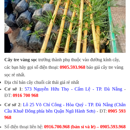
Cây tre vàng sọc
trưởng thành phụ thuộc vào đường kính cây,
các bạn hãy gọi số điện thoại:
0905.593.968
báo giá cây tre vàng
sọc rẻ nhất.
Địa chỉ bán cây chuối cát thái giá rẻ nhất
Cơ sở 1
:
573 Nguyễn Hữu Thọ - Cẩm Lệ - TP. Đà Nẵng
-
ĐT:
0916 700 968
Cơ sở 2
:
Lô 25 Võ Chí Công - Hòa Quý - TP. Đà Nẵng (Chân
Cầu Khuê Đông phía bên Quận Ngũ Hành Sơn)
- ĐT:
0905 593
968
​Số điện thoại liên hệ:
0916.700.968 (bán sỉ và lẻ) – 0905.593.968