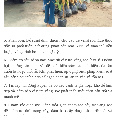
5. Phân bón: Bổ sung dinh dưỡng cho cây tre vàng sọc giúp thúc
đẩy sự phát triển. Sử dụng phân bón loại NPK và tuân thủ liều
lượng và lộ trình bón phân hợp lý.
6. Kiểm tra sâu bệnh hại: Mặc dù cây tre vàng sọc ít bị sâu bệnh
hại, nhưng cần quan sát để phát hiện sớm các dấu hiệu của sâu
cuốn lá hoặc thối rễ. Khi phát hiện, áp dụng biện pháp kiểm soát
sâu bệnh hại thích hợp để ngăn chặn sự lan truyền và tổn hại.
7. Tỉa cây: Thường xuyên tỉa bỏ các cành lá già hoặc khô để làm
đẹp và đảm bảo cây tre vàng sọc phát triển một cách cân đối và
mạnh mẽ.
8. Chăm sóc định kỳ: Dành thời gian chăm sóc cây tre vàng sọc
để kiểm tra tình trạng cây, đảm bảo cây được phát triển tốt và