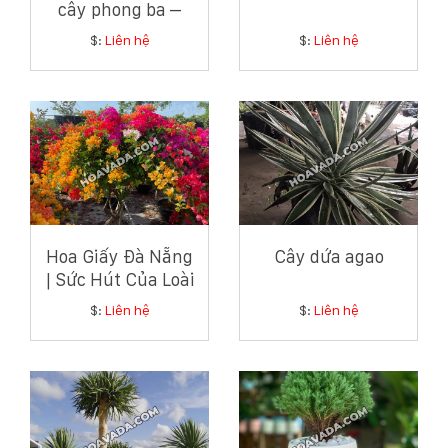
cây phong ba –
Hướng dẫn chi tiết
$:
Liên hệ
$:
Liên hệ
từ chuyên gia cây
xanh ven biển
Hoa Giấy Đà Nẵng
Cây dứa agao
| Sức Hút Của Loài
Hoa Giản Dị Mà
$:
Liên hệ
$:
Liên hệ
Tinh Tế