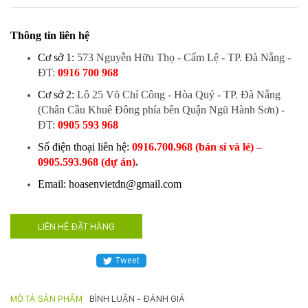
Hotline
:
Thông tin liên hệ
0931.914.968
Cơ sở 1:
573 Nguyễn Hữu Thọ - Cẩm Lệ - TP. Đà Nẵng
-
ĐT:
0916 700 968
hoasenvietdn@gmail.com
Cơ sở 2:
Lô 25 Võ Chí Công - Hòa Quý - TP. Đà Nẵng
(Chân Cầu Khuê Đông phía bên Quận Ngũ Hành Sơn)
-
ĐT:
0905 593 968
573
Số điện thoại liên hệ:
0916.700.968 (bán sỉ và lẻ) –
Nguyễn
0905.593.968 (dự án)
.
Hữu
Thọ
Email: hoasenvietdn@gmail.com
-
Cẩm
Lệ
LIÊN HỆ ĐẶT HÀNG
-
Đà
Tweet
nẵng
MÔ TẢ SẢN PHẨM
BÌNH LUẬN - ĐÁNH GIÁ