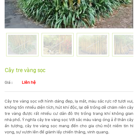
KỸ
THUẬT
TRỒNG
CÂY
HÌNH
Cây tre vàng sọc
ẢNH
Giá :
Liên hệ
LIÊN
Cây tre vàng sọc với hình dáng đẹp, lạ mắt, màu sắc rực rỡ tươi vui,
HỆ
không tốn nhiều diện tích, hút khí độc, lại dễ trồng dễ chăm nên cây
tre vàng được rất nhiều cư dân đô thị trồng trang khí không gian
nhà phố. Ý nghĩa cây tre vàng sọc Với sắc màu vàng óng ả ở thân cây
ấn tượng, cây tre vàng sọc mang đến cho gia chủ một niềm tin hi
vọng, sự vươn lên để giành lấy chiến thắng, vinh quang.