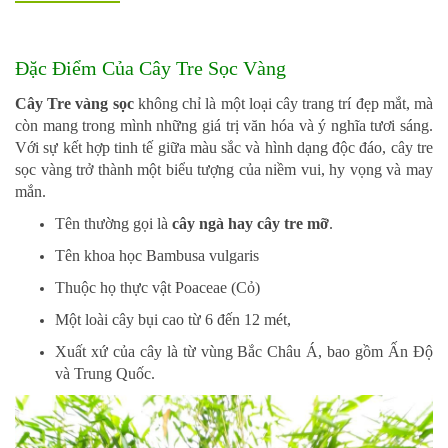
132
-
168
Đặc Điểm Của Cây Tre Sọc Vàng
Võ
Chí
Cây Tre vàng sọc
không chỉ là một loại cây trang trí đẹp mắt, mà
Công
còn mang trong mình những giá trị văn hóa và ý nghĩa tươi sáng.
-
Với sự kết hợp tinh tế giữa màu sắc và hình dạng độc đáo, cây tre
Hòa
Quý
sọc vàng trở thành một biểu tượng của niềm vui, hy vọng và may
-
mắn.
TP.
Tên thường gọi là
cây ngà hay cây tre mỡ
.
Đà
Nẵng
Tên khoa học Bambusa vulgaris
Thuộc họ thực vật Poaceae (Cỏ)
Một loài cây bụi cao từ 6 đến 12 mét,
Xuất xứ của cây là từ vùng Bắc Châu Á, bao gồm Ấn Độ
và Trung Quốc.