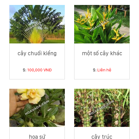
cây chuối kiểng
một số cây khác
$:
100,000 VNĐ
$:
Liên hệ
hoa sứ
cây trúc