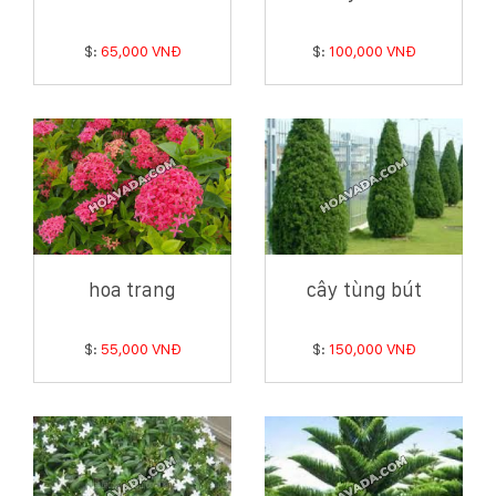
$:
65,000 VNĐ
$:
100,000 VNĐ
hoa trang
cây tùng bút
$:
55,000 VNĐ
$:
150,000 VNĐ