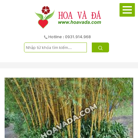
TRANG
CHỦ
GIỚI
Hotline : 0931.914.968
THIỆU
DỰ
ÁN
SẢN
PHẨM
DỊCH
VỤ