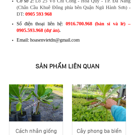
Cơ sở 2:
Lô 25 Võ Chí Công - Hòa Quý - TP. Đà Nẵng
(Chân Cầu Khuê Đông phía bên Quận Ngũ Hành Sơn)
-
ĐT:
0905 593 968
Số điện thoại liên hệ:
0916.700.968 (bán sỉ và lẻ) –
0905.593.968 (dự án)
.
Email: hoasenvietdn@gmail.com
SẢN PHẨM LIÊN QUAN
Cách nhân giống
Cây phong ba biển