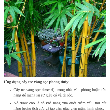
Ứng dụng cây tre vàng sọc phong thủy
:
Cây tre vàng sọc được đặt trong nhà, văn phòng hoặc cửa
hàng để mang lại sự giàu có và tài lộc.
Nó được cho là có khả năng xua đuổi điềm xấu, thu hút
năng lượng tích cực và tạo cảm giác viên mãn, hạnh phúc.