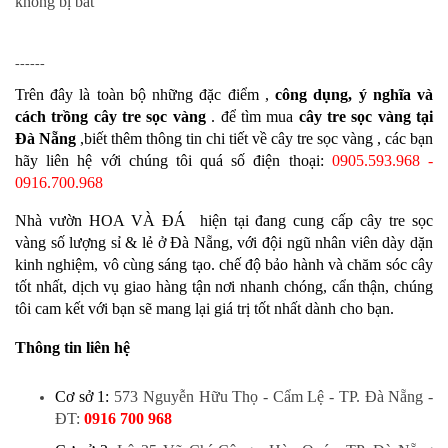
không bị bất
------
Trên đây là toàn bộ những đặc điểm ,
công dụng, ý nghĩa và
cách trồng cây tre sọc vàng
. để tìm mua
cây tre sọc vàng tại
Đà Nẵng
,
biết thêm thông tin chi tiết về cây tre sọc vàng , các bạn 
hãy liên hệ với chúng tôi quá số điện thoại:
0905.593.968 - 
0916.700.968
Nhà vườn HOA VÀ ĐÁ
hiện tại đang cung cấp cây tre sọc 
vàng
số lượng sỉ & lẻ ở Đà Nẵng, 
với đội ngũ nhân viên dày dặn 
kinh nghiệm, vô cùng sáng tạo. chế độ bảo hành và chăm sóc cây 
tốt nhất, dịch vụ giao hàng tận nơi nhanh chóng, cẩn thận, chúng 
tôi cam kết với bạn sẽ mang lại giá trị tốt nhất dành cho bạn.
Thông tin liên hệ
Cơ sở 1:
573 Nguyễn Hữu Thọ - Cẩm Lệ - TP. Đà Nẵng
-
ĐT:
0916 700 968