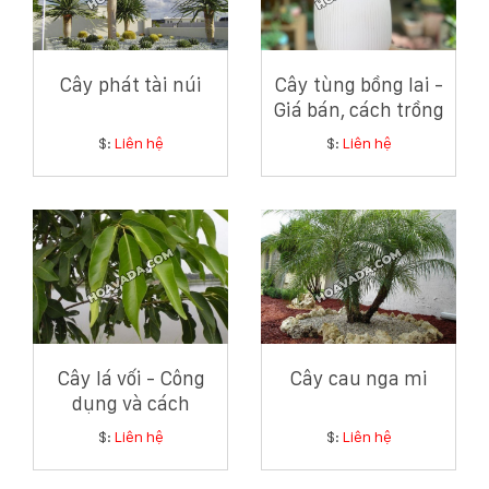
Cây phát tài núi
Cây tùng bồng lai -
Giá bán, cách trồng
và chăm sóc cây
$:
Liên hệ
$:
Liên hệ
tùng bồng lai
Cây lá vối - Công
Cây cau nga mi
dụng và cách
chăm sóc cây lá vối
$:
Liên hệ
$:
Liên hệ