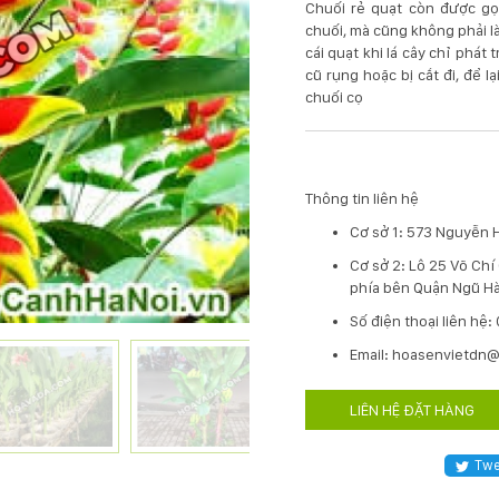
Chuối rẻ quạt còn được gọi
chuối, mà cũng không phải l
cái quạt khi lá cây chỉ phát 
cũ rụng hoặc bị cắt đi, để 
chuối cọ
Thông tin liên hệ
Cơ sở 1: 573 Nguyễn 
Cơ sở 2: Lô 25 Võ Ch
phía bên Quận Ngũ Hà
​Số điện thoại liên hệ
Email: hoasenvietdn
LIÊN HỆ ĐẶT HÀNG
Twe