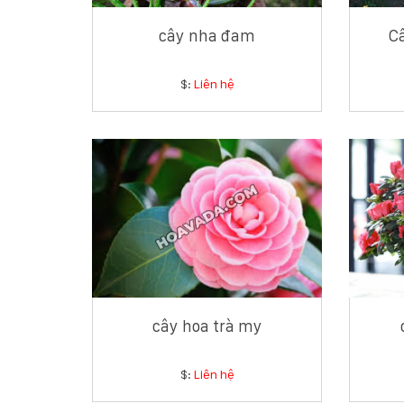
cây nha đam
C
$:
Liên hệ
cây hoa trà my
$:
Liên hệ