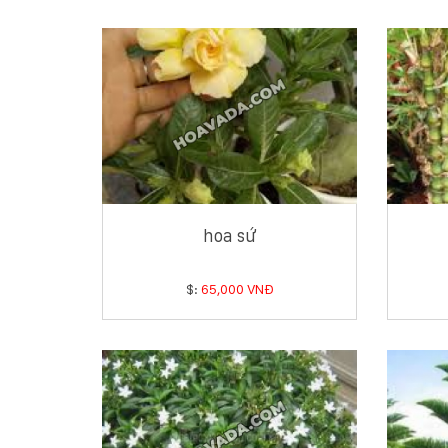
hoa sứ
$:
65,000 VNĐ