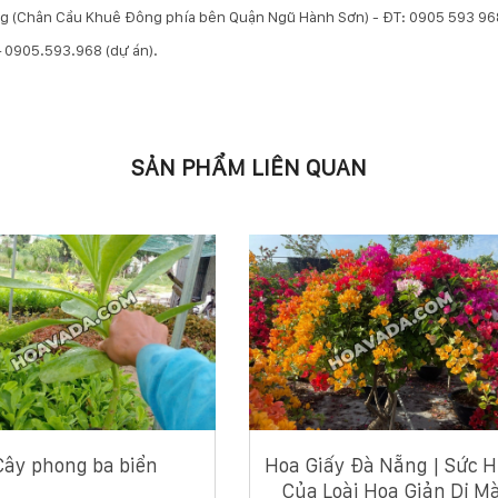
ẵng (Chân Cầu Khuê Đông phía bên Quận Ngũ Hành Sơn) - ĐT: 0905 593 96
 – 0905.593.968 (dự án).
SẢN PHẨM LIÊN QUAN
Cây phong ba biển
Hoa Giấy Đà Nẵng | Sức H
Của Loài Hoa Giản Dị M