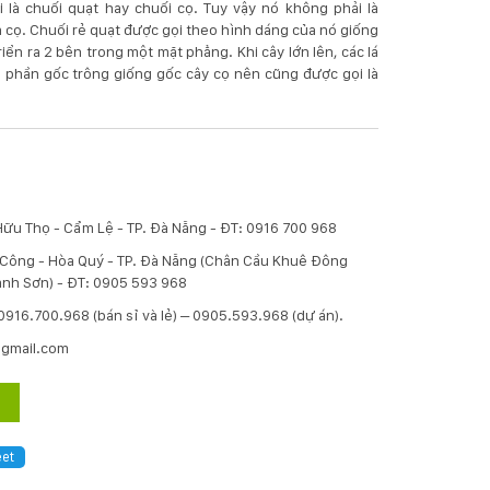
 là chuối quạt hay chuối cọ. Tuy vậy nó không phải là
à cọ. Chuối rẻ quạt được gọi theo hình dáng của nó giống
triển ra 2 bên trong một mặt phẳng. Khi cây lớn lên, các lá
lại phần gốc trông giống gốc cây cọ nên cũng được gọi là
Hữu Thọ - Cẩm Lệ - TP. Đà Nẵng - ĐT: 0916 700 968
í Công - Hòa Quý - TP. Đà Nẵng (Chân Cầu Khuê Đông
nh Sơn) - ĐT: 0905 593 968
: 0916.700.968 (bán sỉ và lẻ) – 0905.593.968 (dự án).
@gmail.com
et