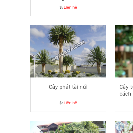
chuyên gia cây xanh ven
$:
Liên hệ
biển
Cây phát tài núi
Cây t
cách 
$:
Liên hệ