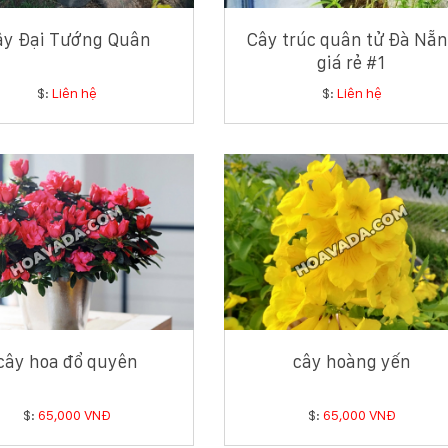
ây Đại Tướng Quân
Cây trúc quân tử Đà Nẵ
giá rẻ #1
$:
Liên hệ
$:
Liên hệ
cây hoa đổ quyên
cây hoàng yến
$:
65,000 VNĐ
$:
65,000 VNĐ