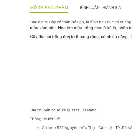
MÔ TẢ SẢN PHẨM
BÌNH LUẬN - ĐÁNH GIÁ
Đặc điểm: Cây có thân hóa gỗ, lá hình bầu dục có cuống 
màu xám nâu. Hoa lớn màu trắng mọc ở kẽ lá, phần t
Cây đòi hỏi trồng ở vị trí thoáng rộng, có nhiều nắng
Địa chỉ bán chuối rẻ quạt tại Đà Nẵng
Thông tin liên hệ
Cơ sở 1: 573 Nguyễn Hữu Thọ - Cẩm Lệ - TP. Đà N