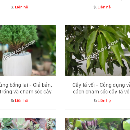
Tinh Tế
$:
Liên hệ
$:
Liên hệ
ùng bồng lai - Giá bán,
Cây lá vối - Công dụng v
trồng và chăm sóc cây
cách chăm sóc cây lá vố
tùng bồng lai
$:
Liên hệ
$:
Liên hệ