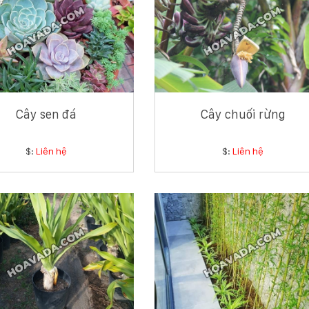
Cây sen đá
Cây chuối rừng
$:
Liên hệ
$:
Liên hệ