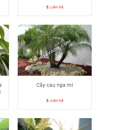
$:
Liên hệ
à
Cây cau nga mi
i
$:
Liên hệ