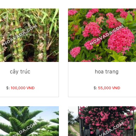
cây trúc
hoa trang
$:
100,000 VNĐ
$:
55,000 VNĐ