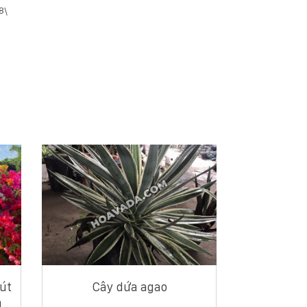
8\
út
Cây dứa agao
à