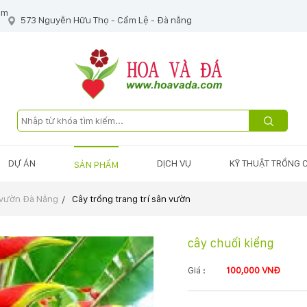
om
573 Nguyễn Hữu Thọ - Cẩm Lệ - Đà nẵng
DỰ ÁN
DỊCH VỤ
KỸ THUẬT TRỒNG 
SẢN PHẨM
 vườn Đà Nẵng
Cây trồng trang trí sân vườn
cây chuối kiểng
Giá :
100,000 VNĐ