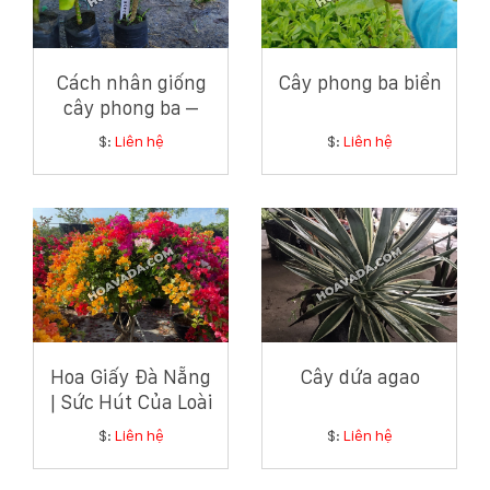
Cách nhân giống
Cây phong ba biển
cây phong ba –
Hướng dẫn chi tiết
$:
Liên hệ
$:
Liên hệ
từ chuyên gia cây
xanh ven biển
Hoa Giấy Đà Nẵng
Cây dứa agao
| Sức Hút Của Loài
Hoa Giản Dị Mà
$:
Liên hệ
$:
Liên hệ
Tinh Tế