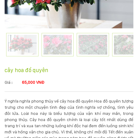
KỸ
THUẬT
TRỒNG
CÂY
HÌNH
cây hoa đổ quyên
ẢNH
Giá :
65,000 VNĐ
LIÊN
Ý nghĩa nghĩa phong thủy về cây hoa đỗ quyên Hoa đỗ quyên tượng
HỆ
trưng cho một chuyện tình đẹp của tình nghĩa vợ chồng, tình yêu
đôi lứa. Loài hoa này là biểu tượng của vận khí may mắn, trong
phong thủy. Cây hoa đỗ quyên chính là loại cây tốt nhất dùng để
trang trí và xua tan những luồng khí độc hại đem đến luồng sinh khí
mới và hồng vận cho gia chủ. Vì thế, không chỉ mỗi độ Tết đến xuân