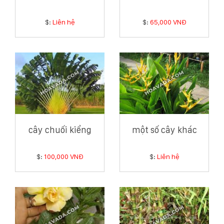
$:
Liên hệ
$:
65,000 VNĐ
cây chuối kiểng
một số cây khác
$:
100,000 VNĐ
$:
Liên hệ