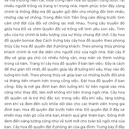
về mà thường niên các mùa trong năm hoa đỗ quyên cũng được rất
nhiều người trồng và trang trí trong nhà. Hạnh phúc tròn đầy cũng
Hotline
chính là thông điệp mà đỗ quyên gửi đến cho những đôi tình nhân,
:
những cặp vợ chồng. Trong điển tích Tiên Ông cảm động trước tình
0931.914.968
cảm chờ đợi của đôi vợ chồng lạc mất nhau. Trong câu truyện đó
giữa hoa Đỗ và chim Quyên đôi vợ trồng với tình yêu son sắc. Tình
yêu của họ chính là biểu tượng của sự thủy chung đợi chờ. Cây hoa
hoasenvietdn@gmail.com
đỗ quyên bonsai đẹp Cách trưng bày cây hoa đỗ quyên theo phong
thủy Cây hoa đổ quyên đặt ở phòng khách: Theo phong thủy phòng
khách chính là nơi đại diện cho người chủ của ngôi nhà. Đặt cây ở
đây sẽ giúp gia chủ có nhiều hồng vận, may mắn và thịnh vượng
573
trong cả năm. Trang trí cây hoa đỗ quyên ở bàn làm việc: Đây là cách
Nguyễn
để thư giãn tốt nhất, đỗ quyên giúp lấy đi luồng khí xấu, thay vào đó
Hữu
luồng khí mới. Theo phong thủy sẽ giúp bạn có những bước đột phá
Thọ
và thăng tiến nhanh hơn trong công việc. Đặt hoa đỗ quyên ở ban
-
công: Đây là nơi gia đình bạn đón luồng khí từ bên ngoài vào nhà
Cẩm
cũng như thay đổi, làm mới không khí bên trong ngôi nhà. Cây hoa
Lệ
đỗ quyên sẽ là trợ thủ đắc lực trong việc đẩy khí xấu, tăng lượng
-
sinh khí và đem đến sức khỏe dồi dào cho các thành viên trong gia
Đà
đình bạn. Hoa đỗ quyên đặt trước hiên nhà: Đỗ quyên đặt ở đây sẽ
nẵng
khiến may mắn gõ cửa nhà bạn, khách quý ghé thăm bạn. Đồng thời
đem đến năng lượng cũng như vẻ tươi mới cho toàn bộ ngôi nhà của
bạn. Cây hoa đỗ quyên đặt ở phòng ăn của gia đình: Trưng bày ở đây