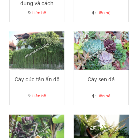
dụng và cách
chăm sóc cây lá vối
$:
Liên hệ
$:
Liên hệ
Cây cúc tần ấn độ
Cây sen đá
$:
Liên hệ
$:
Liên hệ