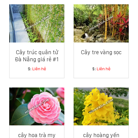
Cây trúc quân tử
Cây tre vàng sọc
Đà Nẵng giá rẻ #1
$:
Liên hệ
$:
Liên hệ
cây hoa trà my
cây hoàng yến