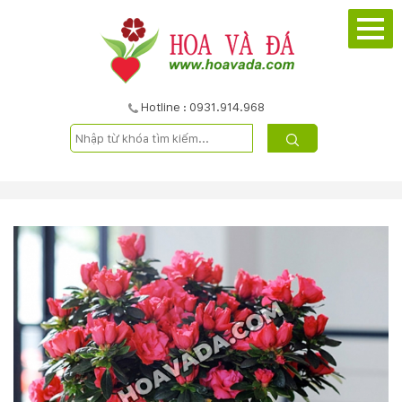
TRANG
CHỦ
GIỚI
Hotline : 0931.914.968
THIỆU
DỰ
ÁN
SẢN
PHẨM
DỊCH
VỤ