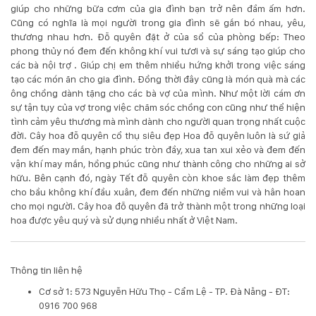
132
giúp cho những bữa cơm của gia đình bạn trở nên đầm ấm hơn.
-
Cũng có nghĩa là mọi người trong gia đình sẽ gắn bó nhau, yêu,
168
thương nhau hơn. Đỗ quyên đặt ở của sổ của phòng bếp: Theo
Võ
phong thủy nó đem đến không khí vui tươi và sự sáng tạo giúp cho
Chí
các bà nội trợ . Giúp chị em thêm nhiều hứng khởi trong việc sáng
Công
tạo các món ăn cho gia đình. Đồng thời đây cũng là món quà mà các
-
ông chồng dành tặng cho các bà vợ của mình. Như một lời cám ơn
Hòa
sự tận tụy của vợ trong việc chăm sóc chồng con cũng như thể hiện
Quý
tình cảm yêu thương mà mình dành cho người quan trọng nhất cuộc
-
đời. Cây hoa đỗ quyên cổ thụ siêu đẹp Hoa đỗ quyên luôn là sứ giả
TP.
đem đến may mắn, hạnh phúc tròn đầy, xua tan xui xẻo và đem đến
Đà
vận khí may mắn, hồng phúc cũng như thành công cho những ai sở
Nẵng
hữu. Bên cạnh đó, ngày Tết đỗ quyên còn khoe sắc làm đẹp thêm
cho bầu không khí đầu xuân, đem đến những niềm vui và hân hoan
cho mọi người. Cây hoa đỗ quyên đã trở thành một trong những loại
hoa được yêu quý và sử dụng nhiều nhất ở Việt Nam.
Thông tin liên hệ
Cơ sở 1: 573 Nguyễn Hữu Thọ - Cẩm Lệ - TP. Đà Nẵng - ĐT:
0916 700 968