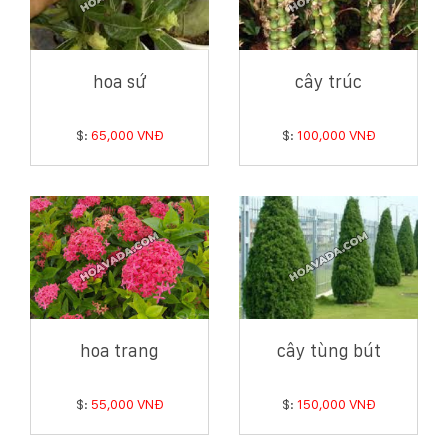
hoa sứ
cây trúc
$:
65,000 VNĐ
$:
100,000 VNĐ
hoa trang
cây tùng bút
$:
55,000 VNĐ
$:
150,000 VNĐ