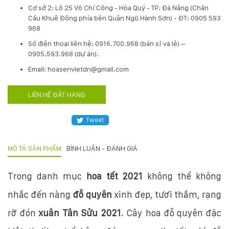
Cơ sở 2: Lô 25 Võ Chí Công - Hòa Quý - TP. Đà Nẵng (Chân
Cầu Khuê Đông phía bên Quận Ngũ Hành Sơn) - ĐT: 0905 593
968
​Số điện thoại liên hệ: 0916.700.968 (bán sỉ và lẻ) –
0905.593.968 (dự án).
Email: hoasenvietdn@gmail.com
LIÊN HỆ ĐẶT HÀNG
Tweet
MÔ TẢ SẢN PHẨM
BÌNH LUẬN - ĐÁNH GIÁ
Trong danh mục
hoa tết 2021
không thể không
nhắc đến nàng
đỗ quyên
xinh đẹp, tươi thắm, rạng
rỡ đón
xuân Tân Sửu 2021
. Cây hoa đỗ quyên đặc