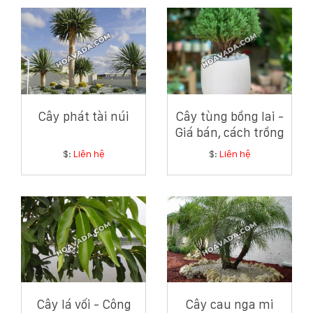
Cây phát tài núi
Cây tùng bồng lai -
Giá bán, cách trồng
và chăm sóc cây
$:
Liên hệ
$:
Liên hệ
tùng bồng lai
Cây lá vối - Công
Cây cau nga mi