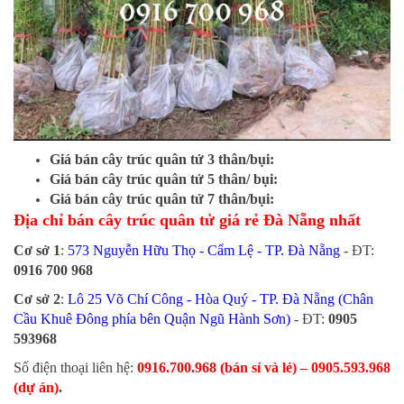
Giá bán cây trúc quân tử 3 thân/bụi:
Giá bán cây trúc quân tử 5 thân/ bụi:
Giá bán cây trúc quân tử 7 thân/bụi:
Địa chỉ bán cây trúc quân tử giá rẻ Đà Nẵng nhất
Cơ sở 1
:
573 Nguyễn Hữu Thọ - Cẩm Lệ - TP. Đà Nẵng
- ĐT:
0916 700 968
Cơ sở 2
:
Lô 25 Võ Chí Công - Hòa Quý - TP. Đà Nẵng (Chân
Cầu Khuê Đông phía bên Quận Ngũ Hành Sơn)
- ĐT:
0905
593968
​Số điện thoại liên hệ:
0916.700.968 (bán sỉ và lẻ) – 0905.593.968
(dự án)
.