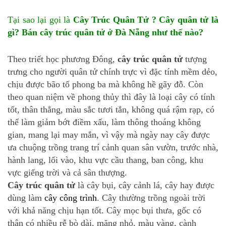
Tại sao lại gọi là
Cây Trúc Quân Tử ? Cây quân tử là
gì? Bán cây trúc quân tử ở Đà Nẵng như thế nào?
Theo triết học phương Đông,
cây trúc quân tử
tượng
trưng cho người quân tử chính trực vì đặc tính mềm dẻo,
chịu được bão tố phong ba mà không hề gãy đỗ. Còn
theo quan niệm về phong thủy thì đây là loại cây có tính
tốt, thân thẳng, màu sắc tươi tắn, không quá rậm rạp, có
thể làm giảm bớt điềm xấu, làm thông thoáng không
gian, mang lại may mắn, vì vậy mà ngày nay cây được
ưa chuộng trồng trang trí cảnh quan sân vườn, trước nhà,
hành lang, lối vào, khu vực cầu thang, ban công, khu
vực giếng trời và cả sân thượng.
Cây trúc quân tử
là cây bụi, cây cảnh lá, cây hay được
dùng làm
cây công trình
. Cây thường trồng ngoài trời
với khả năng chịu hạn tốt. Cây mọc bụi thưa, gốc có
thân có nhiều rễ bò dài, măng nhỏ, màu vàng, cành