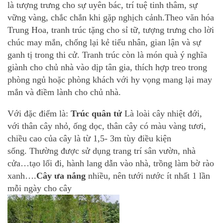
là tượng trưng cho sự uyên bác, trí tuệ tinh thâm, sự
vững vàng, chắc chắn khi gặp nghịch cảnh.Theo văn hóa
Trung Hoa, tranh trúc tặng cho sỉ tữ, tượng trưng cho lời
chúc may mắn, chống lại kẻ tiểu nhân, gian lận và sự
ganh tị trong thi cử. Tranh trúc còn là món quà ý nghĩa
giành cho chủ nhà vào dịp tân gia, thích hợp treo trong
phòng ngủ hoặc phòng khách với hy vọng mang lại may
mắn và điềm lành cho chủ nhà.
Với đặc điểm là:
Trúc quân tử
Là loài cây nhiệt đới,
với thân cây nhỏ, ống dọc, thân cây có màu vàng tươi,
chiều cao của cây là từ 1,5- 3m tùy điều kiện
sống.
Thường được sử dụng trang trí sân vườn, nhà
cửa…tạo lối đi, hành lang dẫn vào nhà, trồng làm bờ rào
xanh….
Cây ưa nắng
nhiều, nên tưới nước ít nhất 1 lần
mỗi ngày cho cây