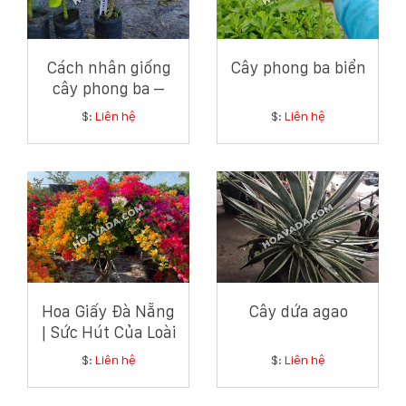
Cách nhân giống
Cây phong ba biển
cây phong ba –
Hướng dẫn chi tiết
$:
Liên hệ
$:
Liên hệ
từ chuyên gia cây
xanh ven biển
Hoa Giấy Đà Nẵng
Cây dứa agao
| Sức Hút Của Loài
Hoa Giản Dị Mà
$:
Liên hệ
$:
Liên hệ
Tinh Tế