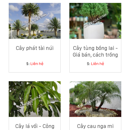
Cây phát tài núi
Cây tùng bồng lai -
Giá bán, cách trồng
và chăm sóc cây
$:
Liên hệ
$:
Liên hệ
tùng bồng lai
Cây lá vối - Công
Cây cau nga mi