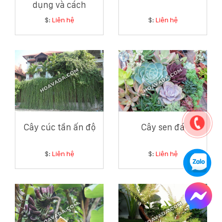
dụng và cách
chăm sóc cây lá vối
$:
Liên hệ
$:
Liên hệ
Cây cúc tần ấn độ
Cây sen đá
$:
Liên hệ
$:
Liên hệ