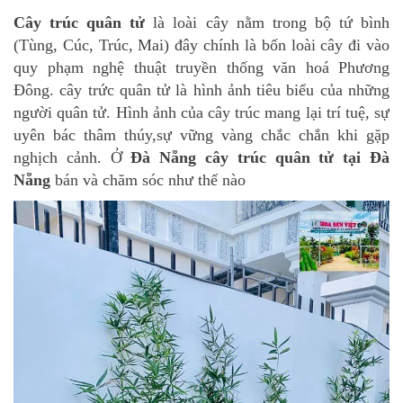
132
Cây trúc quân tử
là loài cây nằm trong bộ tứ bình
-
168
(Tùng, Cúc, Trúc, Mai) đây chính là bốn loài cây đi vào
Võ
quy phạm nghệ thuật
truyền thống văn hoá Phương
Chí
Đông. cây trức quân tử là hình ảnh tiêu biểu của những
Công
người quân tử. Hình ảnh của cây trúc mang lại trí tuệ,
sự
-
Hòa
uyên bác thâm thúy,sự vững vàng chắc chắn khi gặp
Quý
nghịch cảnh. Ở
Đà Nẵng cây trúc quân tử tại Đà
-
Nẵng
bán và chăm sóc như thế nào
TP.
Đà
Nẵng