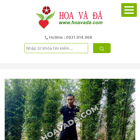
TRANG
CHỦ
GIỚI
Hotline : 0931.914.968
THIỆU
DỰ
ÁN
SẢN
PHẨM
DỊCH
VỤ