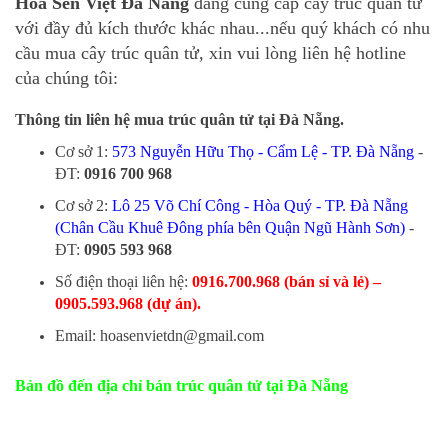
Hoa Sen Việt Đà Nẵng
đang cung cấp cây trúc quân tử
với đầy đủ kích thước khác nhau...nếu quý khách có nhu
cầu mua cây trúc quân tử, xin vui lòng liên hệ hotline
của chúng tôi:
Thông tin liên hệ mua trúc quân tử tại Đà Nẵng.
Cơ sở 1:
573 Nguyễn Hữu Thọ - Cẩm Lệ - TP. Đà Nẵng
-
ĐT:
0916 700 968
Cơ sở 2:
Lô 25 Võ Chí Công - Hòa Quý - TP. Đà Nẵng
(Chân Cầu Khuê Đông phía bên Quận Ngũ Hành Sơn)
-
ĐT:
0905 593 968
​Số điện thoại liên hệ:
0916.700.968 (bán sỉ và lẻ) –
0905.593.968 (dự án).
Email: hoasenvietdn@gmail.com
Bản đồ đến địa chỉ bán trúc quân tử tại Đà Nẵng