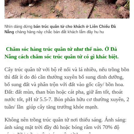
Nhìn dáng đứng
bán trúc quân tử cho khách ở Liên Chiểu Đà
Nẵng
chàng hảng này chắc bán đắt khách lắm đây hu hu
Chăm sóc hàng trúc quân tử như thế nào. Ở Đà
Nẵng cách chăm sóc trúc quân tử có gì khác biệt.
Cây trúc quân tử với bộ rễ nổi và lá nhiều, nếu trồng bồn
thì đất ít do đó cần thường xuyên bổ sung dinh dưỡng,
bổ sung đất và phân trộn với đất vào gốc cây/ bồn hoa.
Đất: đất mùn, than bùn hoặc cát pha, giữ ẩm tốt, thoát
nước tốt, pH từ 5.5-7. Bón phân hữu cơ thường xuyên, 2
tuần/ lần giúp cây tăng trưởng khỏe mạnh.
Không nên trồng trúc quân tử nơi thiếu sáng. Ánh sáng:
ánh sáng mặt trời đầy đủ hoặc bóng râm với 70% độ