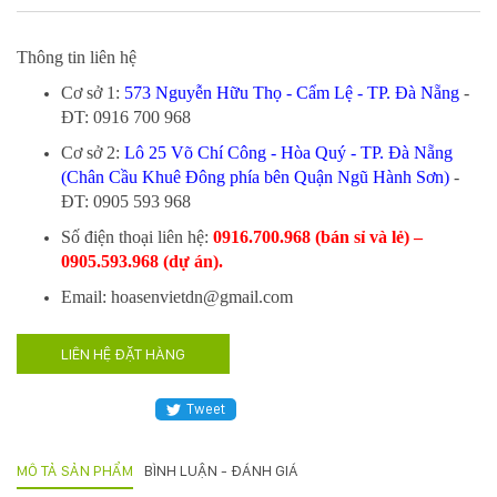
Hotline
:
Thông tin liên hệ
0931.914.968
Cơ sở 1:
573 Nguyễn Hữu Thọ - Cẩm Lệ - TP. Đà Nẵng
-
ĐT: 0916 700 968
hoasenvietdn@gmail.com
Cơ sở 2:
Lô 25 Võ Chí Công - Hòa Quý - TP. Đà Nẵng
(Chân Cầu Khuê Đông phía bên Quận Ngũ Hành Sơn)
-
ĐT: 0905 593 968
573
​Số điện thoại liên hệ:
0916.700.968 (bán sỉ và lẻ) –
Nguyễn
0905.593.968 (dự án).
Hữu
Thọ
Email: hoasenvietdn@gmail.com
-
Cẩm
LIÊN HỆ ĐẶT HÀNG
Lệ
-
Đà
Tweet
nẵng
MÔ TẢ SẢN PHẨM
BÌNH LUẬN - ĐÁNH GIÁ