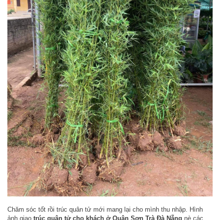
Chăm sóc tốt rồi trúc quân tử mới mang lại cho mình thu nhập. Hình
ảnh giao
trúc quân tử cho khách ở Quận Sơn Trà Đà Nẵng
nè các