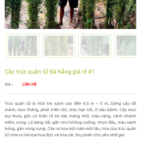
KỸ
THUẬT
TRỒNG
CÂY
HÌNH
Cây trúc quân tử Đà Nẵng giá rẻ #1
ẢNH
Giá :
Liên hệ
LIÊN
Trúc quân tử là một tre xanh cao đến 4,5 m – 5 m. Dáng cây rất
HỆ
mảnh, mọc thẳng, phát triễn tốt, chịu hạn tốt, ít sâu bệnh. Cây mọc
bụi thưa, gốc có thân rễ bò dài, măng nhỏ, màu vàng, cành nhánh
mềm, cong. Lá dạng dải, gần như không cuống, nhọn đầu, màu xanh
bóng, gân vòng cung. Cây ra hoa mỗi năm một lần, hoa của trúc quân
tử chia ra hai loại hoa đực và hoa cái, thụ phấn chủ yếu nhờ gió.