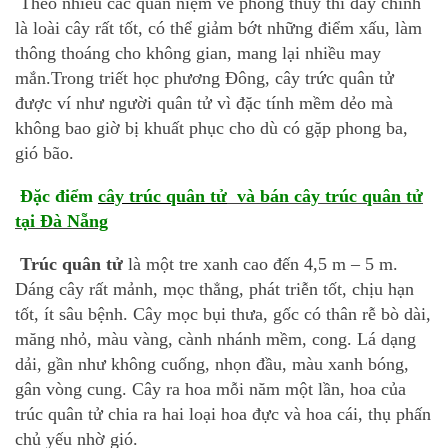
Theo nhiều các quan niệm về phong thủy thì đây chính
là loài cây rất tốt, có thể giảm bớt những điểm xấu, làm
thông thoáng cho không gian, mang lại nhiều may
mắn.Trong triết học phương Đông, cây trức quân tử
được ví như người quân tử vì đặc tính mềm dẻo mà
không bao giờ bị khuất phục cho dù có gặp phong ba,
gió bão.
Đặc điểm
cây trúc quân tử
và bán cây trúc quân tử
tại Đà Nẵng
Trúc quân tử
là một tre xanh cao đến 4,5 m – 5 m.
Dáng cây rất mảnh, mọc thẳng, phát triễn tốt, chịu hạn
tốt, ít sâu bệnh. Cây mọc bụi thưa, gốc có thân rễ bò dài,
măng nhỏ, màu vàng, cành nhánh mềm, cong. Lá dạng
dải, gần như không cuống, nhọn đầu, màu xanh bóng,
gân vòng cung. Cây ra hoa mỗi năm một lần, hoa của
trúc quân tử chia ra hai loại hoa đực và hoa cái, thụ phấn
chủ yếu nhờ gió.