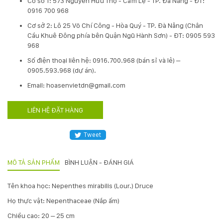
Cơ sở 1: 573 Nguyễn Hữu Thọ - Cẩm Lệ - TP. Đà Nẵng - ĐT:
0916 700 968
Hotline
:
Cơ sở 2: Lô 25 Võ Chí Công - Hòa Quý - TP. Đà Nẵng (Chân
0931.914.968
Cầu Khuê Đông phía bên Quận Ngũ Hành Sơn) - ĐT: 0905 593
968
​Số điện thoại liên hệ: 0916.700.968 (bán sỉ và lẻ) –
hoasenvietdn@gmail.com
0905.593.968 (dự án).
Email: hoasenvietdn@gmail.com
573
LIÊN HỆ ĐẶT HÀNG
Nguyễn
Hữu
Thọ
Tweet
-
Cẩm
Lệ
MÔ TẢ SẢN PHẨM
BÌNH LUẬN - ĐÁNH GIÁ
-
Đà
Tên khoa học: Nepenthes mirabilis (Lour.) Druce
nẵng
Họ thực vật: Nepenthaceae (Nắp ấm)
Chiều cao: 20 – 25 cm