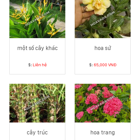
một số cây khác
hoa sứ
$:
Liên hệ
$:
65,000 VNĐ
cây trúc
hoa trang