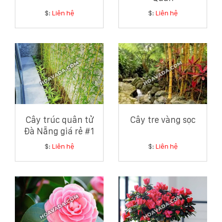
$:
Liên hệ
$:
Liên hệ
Cây trúc quân tử
Cây tre vàng sọc
Đà Nẵng giá rẻ #1
$:
Liên hệ
$:
Liên hệ