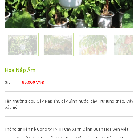
KỸ
THUẬT
TRỒNG
CÂY
HÌNH
Hoa Nắp Ấm
ẢNH
Giá :
65,000 VNĐ
LIÊN
Tên thường gọi: Cây Nắp ấm, cây Bình nước, cây Trư lung thảo, Cây
HỆ
bắt mồi
Thông tin liên hệ Công ty TNHH Cây Xanh Cảnh Quan Hoa Sen Việt