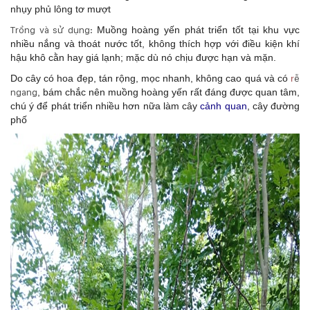
nhụy phủ lông tơ mượt
Trồng và sử dụng:
Muồng hoàng yến phát triển tốt tại khu vực
nhiều nắng và thoát nước tốt, không thích hợp với điều kiện khí
hậu khô cằn hay giá lạnh; mặc dù nó chịu được hạn và mặn.
Do cây có hoa đẹp, tán rộng, mọc nhanh, không cao quá và có
r
ễ
ngang
, bám chắc nên muồng hoàng yến rất đáng được quan tâm,
chú ý để phát triển nhiều hơn nữa làm cây
cảnh quan
, cây đường
phố