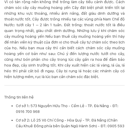
Vì có tán rộng nên không thể trồng làm cây tiểu cảnh được. Cách
Hotline
chăm sóc cây cây muồng hoàng yến Cây đặt biệt phát triển tốt lại
:
những khu vực thoáng, nhiều ánh nắng, đất giàu dinh dưỡng và
0931.914.968
thoát nước tốt. Cây được trồng nhiều tại các vùng phía Nam Chế độ
Nước: tưới cây 1 – 2 lần 1 tuần. Đất trồng: thoát nước tốt là điều
quan trọng nhất, giàu chất dinh dưỡng. Những lưu ý khi chăm sóc
cây muồng hoàng yến Nếu bạn thuê cây muồng hoàng yến thì hãy
hoasenvietdn@gmail.com
để nhân viên kỹ thuật của đơn vị cho thuê cây tự chăm sóc theo lịch
của họ. Nếu bạn mua cây thì cần biết cách chăm sóc cây muồng
hoàng yến cơ bản như sau: Chú ý đến lượng nước tưới cho cây,
573
cũng như bón phân cho cây trong lúc cây gần ra hoa để đảm bảo
Nguyễn
hoa đẹp, cây sinh trưởng tốt. Khi cây xuất hiện các lá vàng, lá úa, lá
Hữu
héo thì phải cắt bỏ đi ngay. Cây bị rụng lá hoặc các nhánh cây có
Thọ
hiện tượng mềm, rục là lúc bạn cần chăm sóc đặc biệt.
-
Cẩm
Lệ
Thông tin liên hệ
-
Đà
Cơ sở 1: 573 Nguyễn Hữu Thọ - Cẩm Lệ - TP. Đà Nẵng - ĐT:
nẵng
0916 700 968
Cơ sở 2: Lô 25 Võ Chí Công - Hòa Quý - TP. Đà Nẵng (Chân
Cầu Khuê Đông phía bên Quận Ngũ Hành Sơn) - ĐT: 0905 593