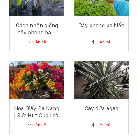
Cách nhân giống
Cây phong ba biển
cây phong ba –
Hướng dẫn chi tiết
$:
Liên hệ
$:
Liên hệ
từ chuyên gia cây
xanh ven biển
Hoa Giấy Đà Nẵng
Cây dứa agao
| Sức Hút Của Loài
Hoa Giản Dị Mà
$:
Liên hệ
$:
Liên hệ
Tinh Tế