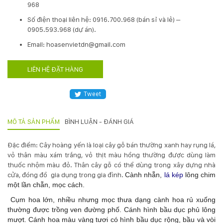
132
968
-
​Số điện thoại liên hệ: 0916.700.968 (bán sỉ và lẻ) –
168
0905.593.968 (dự án).
Võ
Chí
Email: hoasenvietdn@gmail.com
Công
-
LIÊN HỆ ĐẶT HÀNG
Hòa
Quý
-
Tweet
TP.
Đà
MÔ TẢ SẢN PHẨM
BÌNH LUẬN - ĐÁNH GIÁ
Nẵng
Đặc điểm: Cây hoàng yến là loại cây gỗ bán thường xanh hay rụng lá,
vỏ thân màu xám trắng, vỏ thịt màu hồng thường được dùng làm
thuốc nhộm màu đỏ. Thân cây gỗ có thể dùng trong xây dựng nhà
cửa, đóng đồ gia dụng trong gia đình.
Cành nhẵn,
lá kép
lông chim
một lần chẵn, mọc cách.
Cụm hoa lớn, nhiều nhưng mọc thưa dạng cành hoa rủ xuống
thường được trồng ven đường phố. Cánh hình bầu dục phủ lông
mượt. Cánh hoa màu vàng tươi có hình bầu dục rộng, bầu và vòi