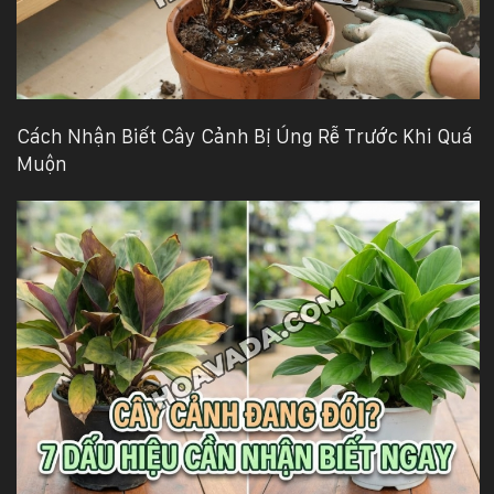
Cách Nhận Biết Cây Cảnh Bị Úng Rễ Trước Khi Quá
Muộn