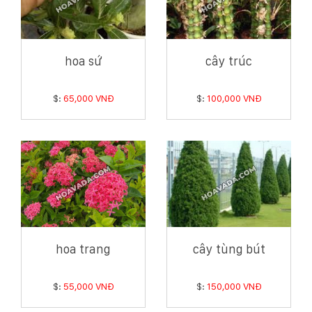
hoa sứ
cây trúc
$:
65,000 VNĐ
$:
100,000 VNĐ
hoa trang
cây tùng bút
$:
55,000 VNĐ
$:
150,000 VNĐ