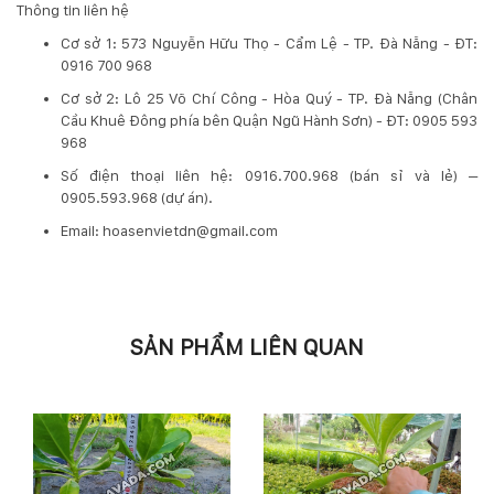
Thông tin liên hệ
Cơ sở 1: 573 Nguyễn Hữu Thọ - Cẩm Lệ - TP. Đà Nẵng - ĐT:
0916 700 968
Cơ sở 2: Lô 25 Võ Chí Công - Hòa Quý - TP. Đà Nẵng (Chân
Cầu Khuê Đông phía bên Quận Ngũ Hành Sơn) - ĐT: 0905 593
968
​Số điện thoại liên hệ: 0916.700.968 (bán sỉ và lẻ) –
0905.593.968 (dự án).
Email: hoasenvietdn@gmail.com
SẢN PHẨM LIÊN QUAN