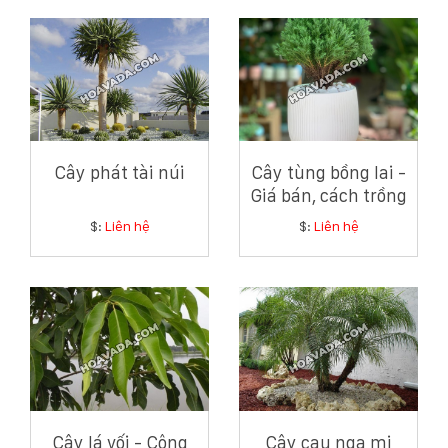
Cây phát tài núi
Cây tùng bồng lai -
Giá bán, cách trồng
và chăm sóc cây
$:
Liên hệ
$:
Liên hệ
tùng bồng lai
Cây lá vối - Công
Cây cau nga mi