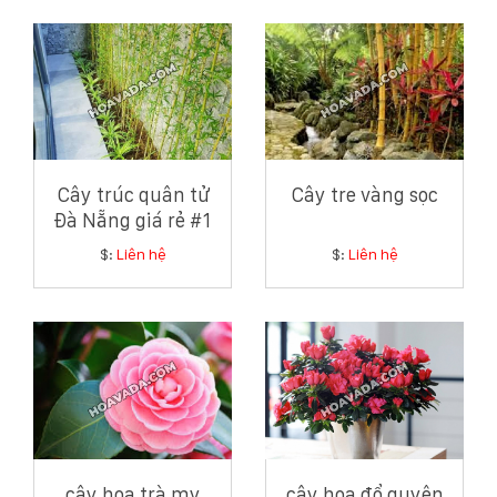
Cây trúc quân tử
Cây tre vàng sọc
Đà Nẵng giá rẻ #1
$:
Liên hệ
$:
Liên hệ
cây hoa trà my
cây hoa đổ quyên