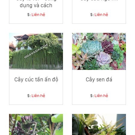
dụng và cách
chăm sóc cây lá vối
$:
Liên hệ
$:
Liên hệ
Cây cúc tần ấn độ
Cây sen đá
$:
Liên hệ
$:
Liên hệ