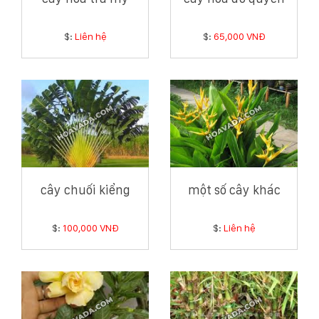
$:
Liên hệ
$:
65,000 VNĐ
cây chuối kiểng
một số cây khác
$:
100,000 VNĐ
$:
Liên hệ