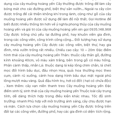
dụng của cây muồng hoàng yến Cây thường được trồng để làm cây
bóng mát cho các đường phố, biệt thự sân vườn… Ngoài ra cây còn
KỸ
được trồng để cải thiện không khí trong lành, cũng như gỗ của cây
muồng hoàng yến được sử dụng để làm đồ nội thất. Gọi Hotline để
THUẬT
biết được nhiều thông tin hơn về ý nghĩa phong thủy của cây muồng
hoàng yến và giá trị của cây muồng hoàng yến xin gọi 0935.148.968
TRỒNG
Cây được trồng chủ yếu tại đường phố, hay khuôn viên gia đình,
trong các công viên, công trình công cộng… Đối tượng hay sử dụng
CÂY
cây muồng hoàng yến Cây được các công viên, biệt thự, hay gia
đình, nhà vườn trồng rất nhiều. Chiều cao cây: 10 – 20m Đặc điểm
HÌNH
hình thái của cây muồng hoàng yến Thân: thuộc cây thân gỗ, đường
kính khoảng 40cm, vỏ màu xám trắng, bên trong gỗ có màu hồng.
ẢNH
Phân cành thấp, nhẵn Lá: thuộc dạng lá kép lông chim chẵn, lá chét
mọc đối hình bầu dục, đầu nhọn Hoa, quả: hoa thường mọc theo
cụm, cành rủ xuống, cánh hoa dạng hình bầu dục mặt ngoài phủ
LIÊN
lông mượt màu vàng. Quả đậu hình trụ, hơi có đốt ( hạt có chứa độc)
. Xem thêm: cây vạn niên thanh treo Cây muồng hoàng yến Đặc
HỆ
điểm sinh lý, sinh thái của cây muồng hoàng yến Thuộc loài cây trung
tính, dễ dàng thích hợp trong điều kiện khác nhau. Tốc độ sinh
trưởng: nhanh Phù hợp với môi trường ánh sáng, cây chịu được hạn
và mặn. Cách lựa chọn cây muồng hoàng yến Cây được trồng trên
đất tại các công viên, đường phố, hay các gia đình có diện tích rộng.