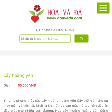
TRANG
CHỦ
GIỚI
Hotline : 0931.914.968
THIỆU
DỰ
ÁN
cây hoàng yến
SẢN
PHẨM
Giá :
65,000 VNĐ
DỊCH
Ý nghĩa phong thủy của cây muồng hoàng yến Cây thể hiện cho sự
may mắn và tiền tài. Nhất là khi nở hoa vào mùa hè tạo nên dấu ấn
VỤ
đặc biệt cho nhiều con đường. Hoa cây muồng hoàng yến Công