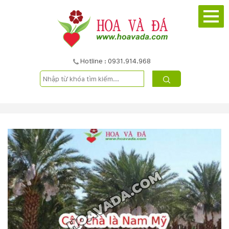
TRANG
CHỦ
GIỚI
Hotline : 0931.914.968
THIỆU
DỰ
ÁN
SẢN
PHẨM
DỊCH
VỤ