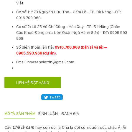
Việt
Hotline
Cơ sở 1:
573 Nguyễn Hữu Thọ - Cẩm Lệ - TP. Đà Nẵng - ĐT:
:
0916 700 968
0931.914.968
Cơ sở 2:
Lô 25 Võ Chí Công - Hòa Quý - TP. Đà Nẵng (Chân
Cầu Khuê Đông phía bên Quận Ngũ Hành Sơn) - ĐT: 0905 593
968
hoasenvietdn@gmail.com
​Số điện thoại liên hệ:
0916.700.968 (bán sỉ và lẻ) –
0905.593.968 (dự án)
.
573
Email: hoasenvietdn@gmail.com
Nguyễn
Hữu
Thọ
LIÊN HỆ ĐẶT HÀNG
-
Cẩm
Lệ
Tweet
-
Đà
nẵng
MÔ TẢ SẢN PHẨM
BÌNH LUẬN - ĐÁNH GIÁ
Cây
Chà là nam
hay còn gọi là Chà là đồi có nguồn gốc châu Á, Ấn