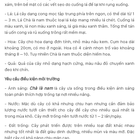
xám, trên bề mặt có các vết sẹo do cuống lá để lại khi rụng xuống.
- Lá: Lá cây dạng cong mọc tập trung phía trên ngọn, có thể dài từ 1
– 3 m. Lá Chà là nam thuộc loại lá kép mang nhiều lá chét. Cuống lá
màu xanh, lá non màu xanh sáng, lá già màu xanh thẫm. Tổng thể tán
lá uốn cong và rủ xuống trông rất mềm mại.
- Hoa: Cây cho hoa dạng đơn tính, nhỏ màu nâu kem. Cụm hoa dài
khoảng 20cm, có mo ở ngoài. Hoa có 4 cánh nhọn trổ vào khoảng
tháng 8 – 10. Tuy nhiên Chà là nam thuộc diện hiếm hoa.
- Quả: Quả của cây nhỏ dạng hạch cứng, màu nâu đỏ chuyển xanh
đeo khi chín.
Yêu cầu điều kiện môi trường
- Ánh sáng:
Chà là nam
là cây ưa sống trong điều kiện ánh sáng
toàn phần thích hợp trồng tại nơi nhiều nắng.
- Nước: Mặc dù cây có khả nhưng chịu hạn nhưng cần đảm bảo
lượng nước tưới cần thiết cho cây để cây cho nhiều quả nhất là
trong mùa khô. Cây mới trồng nên tưới nước từ 1 – 2 lần/ngày.
- Đất trồng: Cây phát triển được trên nhiều loại đất khác nhau
nhưng tốt nhất là đất giàu dinh dưỡng, nhiều mùn và màu mỡ. Đặc
biệt cây có khả năng chịu mặn cao.