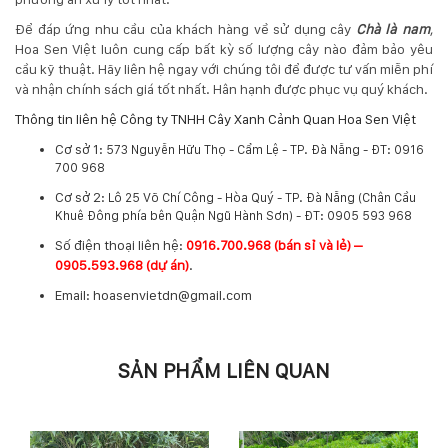
Để đáp ứng nhu cầu của khách hàng về sử dụng cây
Chà là nam
,
Hoa Sen Việt luôn cung cấp bất kỳ số lượng cây nào đảm bảo yêu
cầu kỹ thuật. Hãy liên hệ ngay với chúng tôi để được tư vấn miễn phí
và nhận chính sách giá tốt nhất. Hân hạnh được phục vụ quý khách.
Thông tin liên hệ Công ty TNHH Cây Xanh Cảnh Quan Hoa Sen Việt
Cơ sở 1:
573 Nguyễn Hữu Thọ - Cẩm Lệ - TP. Đà Nẵng - ĐT: 0916
700 968
Cơ sở 2:
Lô 25 Võ Chí Công - Hòa Quý - TP. Đà Nẵng (Chân Cầu
Khuê Đông phía bên Quận Ngũ Hành Sơn) - ĐT: 0905 593 968
​Số điện thoại liên hệ:
0916.700.968 (bán sỉ và lẻ) –
0905.593.968 (dự án)
.
Email: hoasenvietdn@gmail.com
SẢN PHẨM LIÊN QUAN