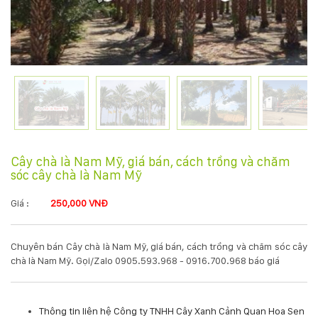
KỸ
THUẬT
TRỒNG
CÂY
HÌNH
Cây chà là Nam Mỹ, giá bán, cách trồng và chăm
sóc cây chà là Nam Mỹ
ẢNH
Giá :
250,000 VNĐ
LIÊN
HỆ
Chuyên bán Cây chà là Nam Mỹ, giá bán, cách trồng và chăm sóc cây
chà là Nam Mỹ. Gọi/Zalo 0905.593.968 - 0916.700.968 báo giá
Thông tin liên hệ Công ty TNHH Cây Xanh Cảnh Quan Hoa Sen