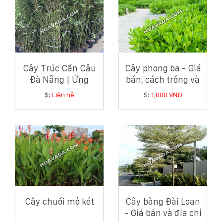
Cây Trúc Cần Câu
Cây phong ba - Giá
Đà Nẵng | Ứng
bán, cách trồng và
Dụng Và Bảng Giá
chăm sóc cây
$:
Liên hệ
$:
1,000 VNĐ
Mới Nhất
phong ba
Cây chuối mỏ két
Cây bàng Đài Loan
- Giá bán và địa chỉ