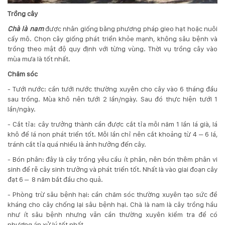
Trồng cây
Chà là nam
được nhân giống bằng phương pháp gieo hạt hoặc nuôi
cấy mô. Chọn cây giống phát triển khỏe mạnh, không sâu bệnh và
trồng theo mật độ quy định với từng vùng. Thời vụ trồng cây vào
mùa mưa là tốt nhất.
Chăm sóc
- Tưới nước: cần tưới nước thường xuyên cho cây vào 6 tháng đầu
sau trồng. Mùa khô nên tưới 2 lần/ngày. Sau đó thực hiện tưới 1
lần/ngày.
- Cắt tỉa: cây trưởng thành cần được cắt tỉa mỗi năm 1 lần lá già, lá
khô để lá non phát triển tốt. Mỗi lần chỉ nên cắt khoảng từ 4 – 6 lá,
tránh cắt tỉa quá nhiều là ảnh hưởng đến cây.
- Bón phân: đây là cây trồng yêu cầu ít phân, nên bón thêm phân vi
sinh để rễ cây sinh trưởng và phát triển tốt. Nhất là vào giai đoạn cây
đạt 6 – 8 năm bắt đầu cho quả.
- Phòng trừ sâu bệnh hại: cần chăm sóc thường xuyên tạo sức đề
kháng cho cây chống lại sâu bệnh hại. Chà là nam là cây trồng hầu
như ít sâu bệnh nhưng vẫn cần thường xuyên kiểm tra để có
phương án xử lý tốt nhất.