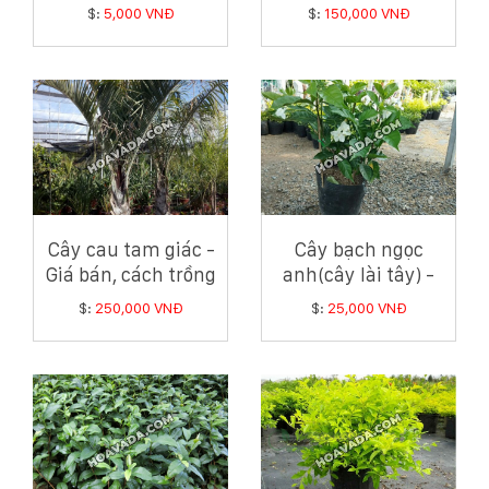
bán cây bàng Đài
$:
5,000 VNĐ
$:
150,000 VNĐ
Loan
Cây cau tam giác -
Cây bạch ngọc
Giá bán, cách trồng
anh(cây lài tây) -
và chăm sóc cây
Giá bán, cách trồng
$:
250,000 VNĐ
$:
25,000 VNĐ
cau tam giác
và chăm sóc cây
bạch ngọc anh