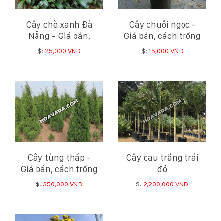
Cây chè xanh Đà
Cây chuỗi ngọc -
Nẵng - Giá bán,
Giá bán, cách trồng
cách trồng và
và chăm sóc cây
$:
25,000 VNĐ
$:
15,000 VNĐ
chăm sóc cây chè
chuỗi ngọc
xanh
Cây tùng tháp -
Cây cau trắng trái
Giá bán, cách trồng
đỏ
và chăm sóc cây
$:
350,000 VNĐ
$:
2,200,000 VNĐ
tùng tháp