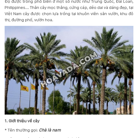
Độ được trồng phổ biến ở một số nước như Trung Quốc, Đài Loan,
132
Philippines... Thân cây mọc thẳng, cứng cáp, dẻo dai và dáng đẹp, tại
-
Việt Nam cây được chọn lựa trồng tại khuôn viên sân vườn, khu đô
168
thị, đường phố, vườn hoa.
Võ
Chí
Công
-
Hòa
Quý
-
TP.
Đà
Nẵng
1. Giới thiệu về cây
* Tên thường gọi:
Chà là nam