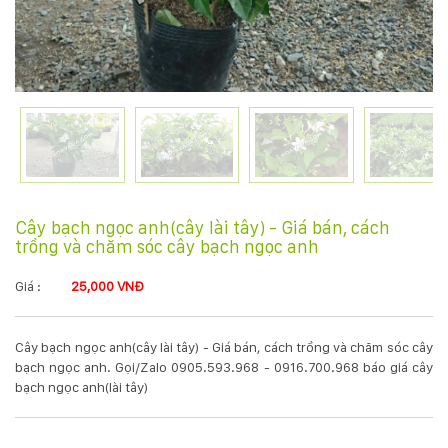
KỸ
THUẬT
TRỒNG
CÂY
HÌNH
Cây bạch ngọc anh(cây lài tây) - Giá bán, cách
trồng và chăm sóc cây bạch ngọc anh
ẢNH
Giá :
25,000 VNĐ
LIÊN
HỆ
Cây bạch ngọc anh(cây lài tây) - Giá bán, cách trồng và chăm sóc cây
bạch ngọc anh. Gọi/Zalo 0905.593.968 - 0916.700.968 báo giá cây
bạch ngọc anh(lài tây)