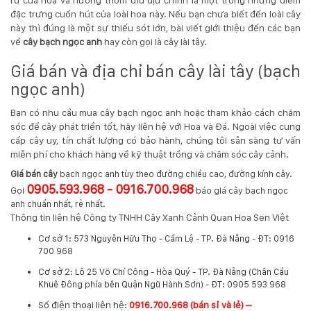
rũ của hoa và hương thơm dìu dịu chính là một trong những điểm
đặc trưng cuốn hút của loài hoa này. Nếu bạn chưa biết đến loài cây
này thì đúng là một sự thiếu sót lớn, bài viết giới thiệu đến các bạn
về
cây bạch ngọc anh
hay còn gọi là cây lài tây.
Giá bán và địa chỉ bán cây lài tây (bạch
ngọc anh)
Bạn có nhu cầu mua cây bạch ngọc anh hoặc tham khảo cách chăm
sóc để cây phát triển tốt, hãy liên hệ với Hoa và Đá. Ngoài việc cung
cấp cây uy, tín chất lượng có bảo hành, chúng tôi sẵn sàng tư vấn
miễn phí cho khách hàng về kỹ thuật trồng và chăm sóc cây cảnh.
Giá bán cây
bạch ngọc anh tùy theo đường chiều cao, đường kính cây.
0905.593.968 - 0916.700.968
Gọi
báo giá cây bạch ngọc
anh chuẩn nhất, rẻ nhất.
Thông tin liên hệ Công ty TNHH Cây Xanh Cảnh Quan Hoa Sen Việt
Cơ sở 1:
573 Nguyễn Hữu Thọ - Cẩm Lệ - TP. Đà Nẵng - ĐT: 0916
700 968
Cơ sở 2:
Lô 25 Võ Chí Công - Hòa Quý - TP. Đà Nẵng (Chân Cầu
Khuê Đông phía bên Quận Ngũ Hành Sơn) - ĐT: 0905 593 968
​Số điện thoại liên hệ:
0916.700.968 (bán sỉ và lẻ) –