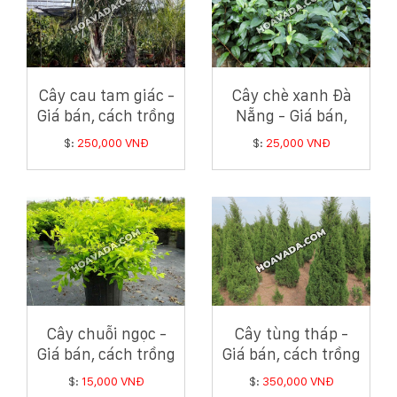
Cây cau tam giác -
Cây chè xanh Đà
Giá bán, cách trồng
Nẵng - Giá bán,
và chăm sóc cây
cách trồng và
$:
250,000 VNĐ
$:
25,000 VNĐ
cau tam giác
chăm sóc cây chè
xanh
Cây chuỗi ngọc -
Cây tùng tháp -
Giá bán, cách trồng
Giá bán, cách trồng
và chăm sóc cây
và chăm sóc cây
$:
15,000 VNĐ
$:
350,000 VNĐ
chuỗi ngọc
tùng tháp