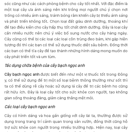
sóc cũng như các cách phòng bệnh cho cây tốt nhất. Với đặc điểm là
một loại cây ưa ánh sáng nên khi trồng mọi người chú ý chọn nơi
trồng có nhiều ánh sáng, tránh bóng râm khiến cây bị thiếu ánh sáng
và phát triển không tốt. Chọn loại đất giàu dinh dưỡng, thoáng khí
để tạo điều kiện cho cây hấp thụ tốt chất dinh dưỡng. Đây là loại cây
cần nhiều nước nên chú ý việc bổ sung nước cho cây hàng ngày.
Cây cũng có thể bị các loại các loại côn trùng đeo bám, khi gặp hiện
tượng đó thì các bạn có thể sử dụng thuốc diệt sâu bệnh. Đồng thời
các bạn có thể tỉa cây để tạo thành những hình dáng mong muốn do
cây phát triển tốt và um tùm.
Tác dụng chữa bệnh của cây bạch ngọc anh
Cây bạch ngọc anh
được biết đến như một vị thuốc tốt trong Đông
y, có thể sử dụng để trị một số loại bệnh thông thường như sốt thì
ta có thể dùng rễ cây hoặc sử dụng lá cây để trị các bệnh ho cũng
rất hữu ích. Đây là loại cây tốt cho sức khỏe con người, tạo không
gian sống thoáng đãng, giảm căng thẳng mệt mỏi.
Các loại cây bạch ngọc anh
Cây có hình dáng và hoa gần giống với cây lài ta, thường được sử
dụng trong trang trí cảnh quan trong sân vườn, đồng thời cũng hỗ
trợ sức khỏe con người trong nhiều trường hợp. Hiện nay, loại cây