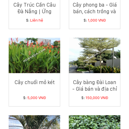
Cây Trúc Cần Câu
Cây phong ba - Giá
Đà Nẵng | Ứng
bán, cách trồng và
Dụng Và Bảng Giá
chăm sóc cây
$:
Liên hệ
$:
1,000 VNĐ
Mới Nhất
phong ba
Cây chuối mỏ két
Cây bàng Đài Loan
- Giá bán và địa chỉ
bán cây bàng Đài
$:
5,000 VNĐ
$:
150,000 VNĐ
Loan