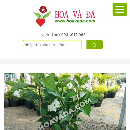
TRANG
CHỦ
GIỚI
Hotline : 0931.914.968
THIỆU
DỰ
ÁN
SẢN
PHẨM
DỊCH
VỤ