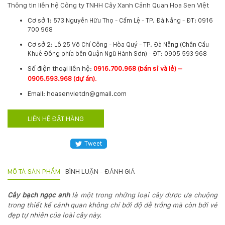
Thông tin liên hệ Công ty TNHH Cây Xanh Cảnh Quan Hoa Sen Việt
Hotline
Cơ sở 1:
573 Nguyễn Hữu Thọ - Cẩm Lệ - TP. Đà Nẵng - ĐT: 0916
:
700 968
0931.914.968
Cơ sở 2:
Lô 25 Võ Chí Công - Hòa Quý - TP. Đà Nẵng (Chân Cầu
Khuê Đông phía bên Quận Ngũ Hành Sơn) - ĐT: 0905 593 968
hoasenvietdn@gmail.com
​Số điện thoại liên hệ:
0916.700.968 (bán sỉ và lẻ) –
0905.593.968 (dự án)
.
Email: hoasenvietdn@gmail.com
573
Nguyễn
LIÊN HỆ ĐẶT HÀNG
Hữu
Thọ
-
Tweet
Cẩm
Lệ
MÔ TẢ SẢN PHẨM
BÌNH LUẬN - ĐÁNH GIÁ
-
Đà
nẵng
Cây bạch ngọc anh
là một trong những loại cây được ưa chuộng
trong thiết kế cảnh quan không chỉ bởi độ dễ trồng mà còn bởi vẻ
đẹp tự nhiên của loài cây này.