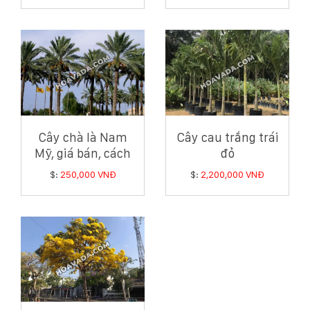
Cây chà là Nam
Cây cau trắng trái
Mỹ, giá bán, cách
đỏ
trồng và chăm sóc
$:
250,000 VNĐ
$:
2,200,000 VNĐ
cây chà là Nam Mỹ