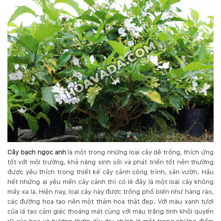
132
-
168
Võ
Chí
Công
-
Hòa
Quý
-
TP.
Đà
Nẵng
Cây bạch ngọc anh
là một trong những loại cây dễ trồng, thích ứng
tốt với môi trường, khả năng sinh sôi và phát triển tốt nên thường
được yêu thích trong thiết kế cây cảnh công trình, sân vườn. Hầu
hết những ai yêu mến cây cảnh thì có lẽ đây là một loài cây không
mấy xa lạ. Hiện nay, loại cây này được trồng phổ biến như hàng rào,
các đường hoa tạo nên một thảm hoa thật đẹp. Với màu xanh tươi
của lá tạo cảm giác thoáng mát cùng với màu trắng tinh khôi quyến