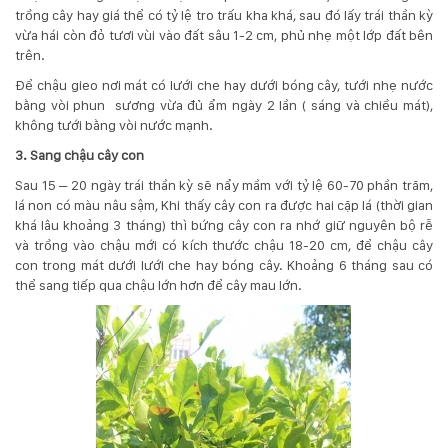
trồng cây hay giá thể có tỷ lệ tro trấu kha khá, sau đó lấy trái thần kỳ
vừa hái còn đỏ tươi vùi vào đất sâu 1-2 cm, phủ nhẹ một lớp đất bên
trên.
Để chậu gieo nơi mát có lưới che hay dưới bóng cây, tưới nhẹ nước
bằng vòi phun sương vừa đủ ẩm ngày 2 lần ( sáng và chiều mát),
không tưới bằng vòi nước mạnh.
3. Sang chậu cây con
Sau 15 – 20 ngày trái thần kỳ sẽ nẩy mầm với tỷ lệ 60-70 phần trăm,
lá non có màu nâu sậm, Khi thấy cây con ra được hai cặp lá (thời gian
khá lâu khoảng 3 tháng) thì bứng cây con ra nhớ giữ nguyên bộ rễ
và trồng vào chậu mới có kích thước chậu 18-20 cm, để chậu cây
con trong mát dưới lưới che hay bóng cây. Khoảng 6 tháng sau có
thể sang tiếp qua chậu lớn hơn để cây mau lớn.