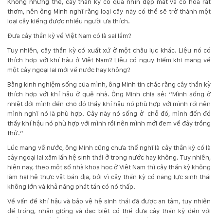
Không những thế, cây thần kỳ có quả nhìn đẹp mắt và có hoa rất
thơm, nên ông Minh nghĩ rằng loại cây này có thể sẽ trở thành một
loại cây kiểng được nhiều người ưa thích.
Đưa cây thần kỳ về Việt Nam có là sai lầm?
Tuy nhiên, cây thần kỳ có xuất xứ ở một châu lục khác. Liệu nó có
thích hợp với khí hậu ở Việt Nam? Liệu có nguy hiểm khi mang về
một cây ngoại lai mới về nước hay không?
Bằng kinh nghiệm sống của mình, ông Minh tin chắc rằng cây thần kỳ
thích hợp với khí hậu ở quê nhà. Ông Minh chia sẻ: “Mình sống ở
nhiệt đới mình đến chỗ đó thấy khí hậu nó phù hợp với mình rồi nên
mình nghĩ nó là phù hợp. Cây này nó sống ở chỗ đó, mình đến đó
thấy khí hậu nó phù hợp với mình rồi nên mình mới đem về đây trồng
thử.”
Lúc mang về nước, ông Minh cũng chưa thể nghĩ là cây thần kỳ có là
cây ngoại lai xâm lấn hệ sinh thái ở trong nước hay không. Tuy nhiên,
hiện nay, theo một số nhà khoa học ở Việt Nam thì cây thần kỳ không
làm hại hệ thực vật bản địa, bởi vì cây thần kỳ có năng lực sinh thái
không lớn và khả năng phát tán có nó thấp.
Về vấn đề khí hậu và bảo vệ hệ sinh thái đã được an tâm, tuy nhiên
để trồng, nhân giống và đặc biệt có thể đưa cây thần kỳ đến với