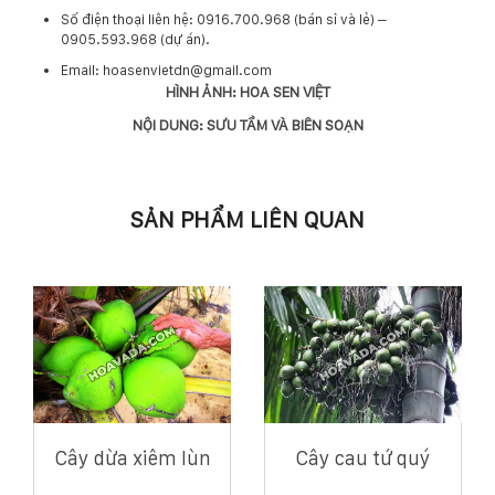
​Số điện thoại liên hệ: 0916.700.968 (bán sỉ và lẻ) –
0905.593.968 (dự án).
Email: hoasenvietdn@gmail.com
HÌNH ẢNH: HOA SEN VIỆT
NỘI DUNG: SƯU TẦM VÀ BIÊN SOẠN
SẢN PHẨM LIÊN QUAN
Cây dừa xiêm lùn
Cây cau tứ quý