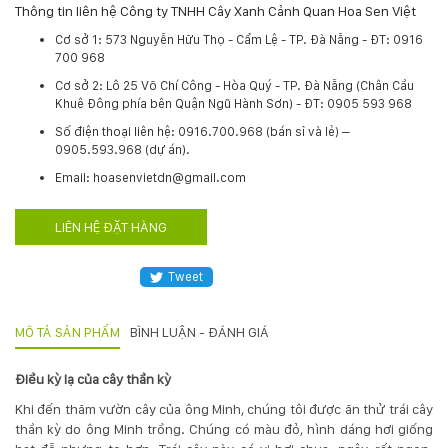
Thông tin liên hệ Công ty TNHH Cây Xanh Cảnh Quan Hoa Sen Việt
Hotline
Cơ sở 1: 573 Nguyễn Hữu Thọ - Cẩm Lệ - TP. Đà Nẵng - ĐT: 0916
:
700 968
0931.914.968
Cơ sở 2: Lô 25 Võ Chí Công - Hòa Quý - TP. Đà Nẵng (Chân Cầu
Khuê Đông phía bên Quận Ngũ Hành Sơn) - ĐT: 0905 593 968
​Số điện thoại liên hệ: 0916.700.968 (bán sỉ và lẻ) –
hoasenvietdn@gmail.com
0905.593.968 (dự án).
Email: hoasenvietdn@gmail.com
573
Nguyễn
LIÊN HỆ ĐẶT HÀNG
Hữu
Thọ
Tweet
-
Cẩm
Lệ
MÔ TẢ SẢN PHẨM
BÌNH LUẬN - ĐÁNH GIÁ
-
Đà
Điều kỳ lạ của cây thần kỳ
nẵng
Khi đến thăm vườn cây của ông Minh, chúng tôi được ăn thử trái cây
thần kỳ do ông Minh trồng. Chúng có màu đỏ, hình dáng hơi giống