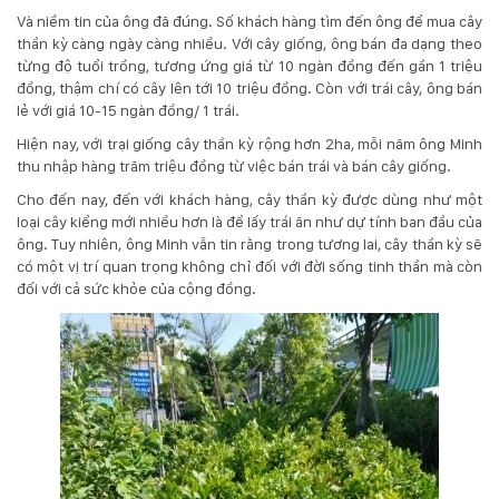
Và niềm tin của ông đã đúng. Số khách hàng tìm đến ông để mua cây
thần kỳ càng ngày càng nhiều. Với cây giống, ông bán đa dạng theo
từng độ tuổi trồng, tương ứng giá từ 10 ngàn đồng đến gần 1 triệu
đồng, thậm chí có cây lên tới 10 triệu đồng. Còn với trái cây, ông bán
lẻ với giá 10-15 ngàn đồng/ 1 trái.
Hiện nay, với trại giống cây thần kỳ rộng hơn 2ha, mỗi năm ông Minh
thu nhập hàng trăm triệu đồng từ việc bán trái và bán cây giống.
Cho đến nay, đến với khách hàng, cây thần kỳ được dùng như một
loại cây kiểng mới nhiều hơn là để lấy trái ăn như dự tính ban đầu của
ông. Tuy nhiên, ông Minh vẫn tin rằng trong tương lai, cây thần kỳ sẽ
có một vị trí quan trọng không chỉ đối với đời sống tinh thần mà còn
đối với cả sức khỏe của cộng đồng.