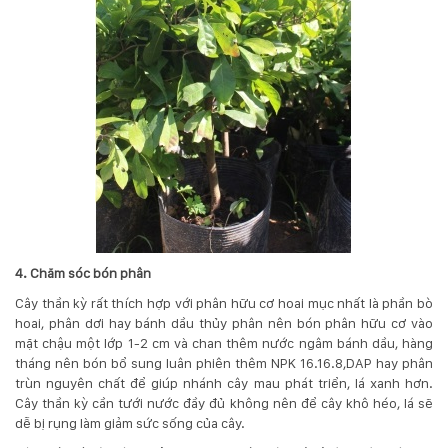
4. Chăm sóc bón phân
Cây thần kỳ rất thích hợp với phân hữu cơ hoai mục nhất là phần bò
hoai, phân dơi hay bánh dầu thủy phân nên bón phân hữu cơ vào
mặt chậu một lớp 1-2 cm và chan thêm nước ngâm bánh dầu, hàng
tháng nên bón bổ sung luân phiên thêm NPK 16.16.8,DAP hay phân
trùn nguyên chất để giúp nhánh cây mau phát triển, lá xanh hơn.
Cây thần kỳ cần tưới nước đầy đủ không nên để cây khô héo, lá sẽ
dễ bị rụng làm giảm sức sống của cây.