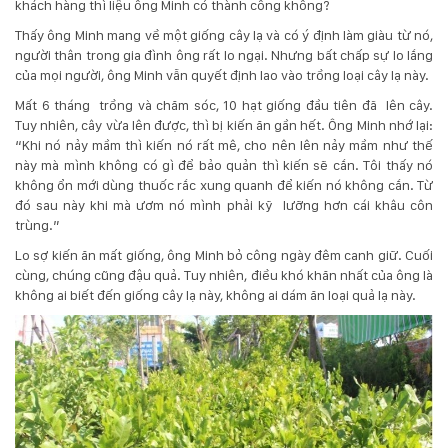
khách hàng thì liệu ông Minh có thành công không?
Thấy ông Minh mang về một giống cây lạ và có ý định làm giàu từ nó,
người thân trong gia đình ông rất lo ngại. Nhưng bất chấp sự lo lắng
của mọi người, ông Minh vẫn quyết định lao vào trồng loại cây lạ này.
Mất 6 tháng trồng và chăm sóc, 10 hạt giống đầu tiên đã lên cây.
Tuy nhiên, cây vừa lên được, thì bị kiến ăn gần hết. Ông Minh nhớ lại:
“Khi nó nảy mầm thì kiến nó rất mê, cho nên lên nảy mầm như thế
này mà mình không có gì để bảo quản thì kiến sẽ cắn. Tôi thấy nó
không ổn mới dùng thuốc rắc xung quanh để kiến nó không cắn. Từ
đó sau này khi mà ươm nó mình phải kỹ lưỡng hơn cái khâu côn
trùng.”
Lo sợ kiến ăn mất giống, ông Minh bỏ công ngày đêm canh giữ. Cuối
cùng, chúng cũng đậu quả. Tuy nhiên, điều khó khăn nhất của ông là
không ai biết đến giống cây lạ này, không ai dám ăn loại quả lạ này.