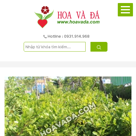
TRANG
CHỦ
GIỚI
Hotline : 0931.914.968
THIỆU
DỰ
ÁN
SẢN
PHẨM
DỊCH
VỤ