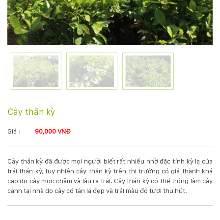
KỸ
THUẬT
TRỒNG
CÂY
HÌNH
Cây thần kỳ
ẢNH
Giá :
90,000 VNĐ
LIÊN
Cây thần kỳ đã được mọi người biết rất nhiều nhờ đặc tính kỳ lạ của
HỆ
trái thần kỳ, tuy nhiên cây thần kỳ trên thị trường có giá thành khá
cao do cây mọc chậm và lâu ra trái. Cây thần kỳ có thể trồng làm cây
cảnh tại nhà do cây có tán lá đẹp và trái màu đỏ tươi thu hút.