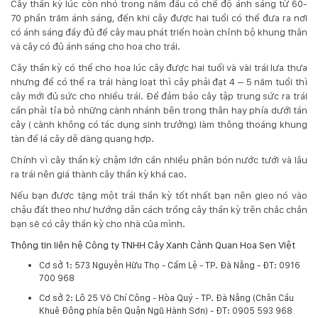
Cây thần kỳ lúc còn nhỏ trong năm đầu có chế độ ánh sáng từ 60-
70 phần trăm ánh sáng, đến khi cây được hai tuổi có thể đưa ra nơi
có ánh sáng đầy đủ để cây mau phát triển hoàn chỉnh bộ khung thân
và cây có đủ ánh sáng cho hoa cho trái.
Cây thần kỳ có thể cho hoa lúc cây được hai tuổi và vài trái lưa thưa
nhưng để có thể ra trái hàng loạt thì cây phải đạt 4 – 5 năm tuổi thì
cây mới đủ sức cho nhiều trái. Để đảm bảo cây tập trung sức ra trái
cần phải tỉa bỏ những cành nhánh bên trong thân hay phía dưới tán
cây ( cành không có tác dụng sinh trưởng) làm thông thoáng khung
tàn để lá cây dễ dàng quang hợp.
Chính vì cây thần kỳ chậm lớn cần nhiều phân bón nước tưới và lâu
ra trái nên giá thành cây thần kỳ khá cao.
Nếu bạn được tặng một trái thần kỳ tốt nhất bạn nên gieo nó vào
chậu đất theo như hướng dẫn cách trồng cây thần kỳ trên chắc chắn
bạn sẽ có cây thần kỳ cho nhà của mình.
Thông tin liên hệ Công ty TNHH Cây Xanh Cảnh Quan Hoa Sen Việt
Cơ sở 1:
573 Nguyễn Hữu Thọ - Cẩm Lệ - TP. Đà Nẵng - ĐT: 0916
700 968
Cơ sở 2: Lô 25 Võ Chí Công - Hòa Quý - TP. Đà Nẵng (Chân Cầu
Khuê Đông phía bên Quận Ngũ Hành Sơn) - ĐT: 0905 593 968