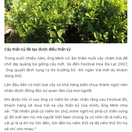
Cây thần kỳ đã tạo được điều thần kỳ
Trong suốt nhiều năm, ông Minh cứ âm thầm nuôi cây chăm trái để
chờ dịp quảng bá giống cây mới. Và đến Festival Hoa Đà Lạt 2007,
ông quyết định tung ra thị trường 50 -60 ngàn trái mời du khách
dùng thử.
Lần đầu tiên có một loại cây có khả năng biến chua thành ngọt nên
nhận được đông đảo sự quan tâm của mọi người.
Khi được hỏi vì sao ông có niềm tin chắc chắn rằng sau Festival đó,
khách hàng sẽ mua trái và cây thần kỳ của mình, ông Minh chia
sẻ: “Tất nhiên phải có niềm tin chứ, mình nghĩ nó phải có triển vọng
gì đó mới làm nó, mà người Việt Nam chúng ta có tính rất là hiếu kỳ,
cái gì là lạ thì họ tìm đến, tìm đến họ nếm thử và đã nếm thử thì họ
sẽ chỉ cho nhau.”