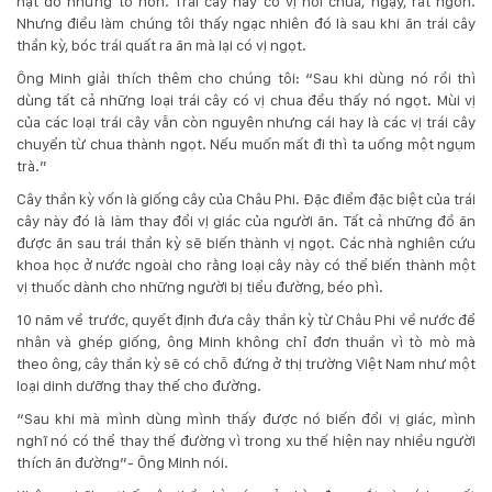
hạt đỗ nhưng to hơn. Trái cây này có vị hơi chua, ngậy, rất ngon.
132
Nhưng điều làm chúng tôi thấy ngạc nhiên đó là sau khi ăn trái cây
-
thần kỳ, bóc trái quất ra ăn mà lại có vị ngọt.
168
Võ
Ông Minh giải thích thêm cho chúng tôi: “Sau khi dùng nó rồi thì
Chí
dùng tất cả những loại trái cây có vị chua đều thấy nó ngọt. Mùi vị
Công
của các loại trái cây vẫn còn nguyên nhưng cái hay là các vị trái cây
-
chuyển từ chua thành ngọt. Nếu muốn mất đi thì ta uống một ngụm
Hòa
trà.”
Quý
Cây thần kỳ vốn là giống cây của Châu Phi. Đặc điểm đặc biệt của trái
-
cây này đó là làm thay đổi vị giác của người ăn. Tất cả những đồ ăn
TP.
được ăn sau trái thần kỳ sẽ biến thành vị ngọt. Các nhà nghiên cứu
Đà
khoa học ở nước ngoài cho rằng loại cây này có thể biến thành một
Nẵng
vị thuốc dành cho những người bị tiểu đường, béo phì.
10 năm về trước, quyết định đưa cây thần kỳ từ Châu Phi về nước để
nhân và ghép giống, ông Minh không chỉ đơn thuần vì tò mò mà
theo ông, cây thần kỳ sẽ có chỗ đứng ở thị trường Việt Nam như một
loại dinh dưỡng thay thế cho đường.
“Sau khi mà mình dùng mình thấy được nó biến đổi vị giác, mình
nghĩ nó có thể thay thế đường vì trong xu thế hiện nay nhiều người
thích ăn đường”- Ông Minh nói.