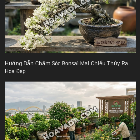
Hotline
:
0931.914.968
hoasenvietdn@gmail.com
Hướng Dẫn Chăm Sóc Bonsai Mai Chiếu Thủy Ra
573
Nguyễn
Hoa Đẹp
Hữu
Thọ
-
Cẩm
Lệ
-
Đà
nẵng