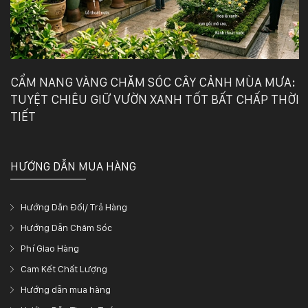
132
-
168
Võ
Chí
Công
CẨM NANG VÀNG CHĂM SÓC CÂY CẢNH MÙA MƯA:
-
TUYỆT CHIÊU GIỮ VƯỜN XANH TỐT BẤT CHẤP THỜI
Hòa
Quý
TIẾT
-
TP.
Đà
HƯỚNG DẪN MUA HÀNG
Nẵng
Hướng Dẫn Đổi/ Trả Hàng
Hướng Dẫn Chăm Sóc
Phí Giao Hàng
Cam Kết Chất Lượng
Hướng dẫn mua hàng