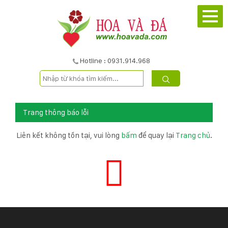
TRANG
CHỦ
GIỚI
Hotline : 0931.914.968
THIỆU
DỰ
Trang thông báo lỗi
ÁN
Liên kết không tồn tại, vui lòng
bấm
để quay lại
Trang chủ
.
SẢN
PHẨM
DỊCH
VỤ