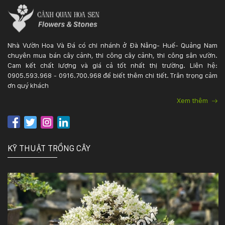
KỸ
THUẬT
Nhà Vườn Hoa Và Đá có chi nhánh ở Đà Nẵng- Huế- Quảng Nam
chuyên mua bán cây cảnh, thi công cây cảnh, thi công sân vườn.
TRỒNG
Cam kết chất lượng và giá cả tốt nhất thị trường. Liên hệ:
0905.593.968 - 0916.700.968 để biết thêm chi tiết. Trân trọng cảm
CÂY
ơn quý khách
Xem thêm
HÌNH
ẢNH
KỸ THUẬT TRỒNG CÂY
LIÊN
HỆ