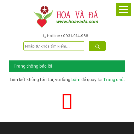
TRANG
CHỦ
GIỚI
Hotline : 0931.914.968
THIỆU
DỰ
Trang thông báo lỗi
ÁN
Liên kết không tồn tại, vui lòng
bấm
để quay lại
Trang chủ
.
SẢN
PHẨM
DỊCH
VỤ