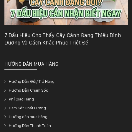
132
-
168
Võ
Chí
Công
7 Dấu Hiệu Cho Thấy Cây Cảnh Đang Thiếu Dinh
-
Dưỡng Và Cách Khắc Phục Triệt Để
Hòa
Quý
-
TP.
HƯỚNG DẪN MUA HÀNG
Đà
Nẵng
Hướng Dẫn Đổi/ Trả Hàng
Hướng Dẫn Chăm Sóc
Phí Giao Hàng
Cam Kết Chất Lượng
Hướng dẫn mua hàng
Hướng Dẫn Thanh Toán