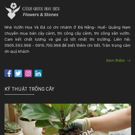
KỸ
THUẬT
Nhà Vườn Hoa Và Đá có chi nhánh ở Đà Nẵng- Huế- Quảng Nam
chuyên mua bán cây cảnh, thi công cây cảnh, thi công sân vườn.
TRỒNG
Cam kết chất lượng và giá cả tốt nhất thị trường. Liên hệ:
0905.593.968 - 0916.700.968 để biết thêm chi tiết. Trân trọng cảm
CÂY
ơn quý khách
Xem thêm
HÌNH
ẢNH
KỸ THUẬT TRỒNG CÂY
LIÊN
HỆ