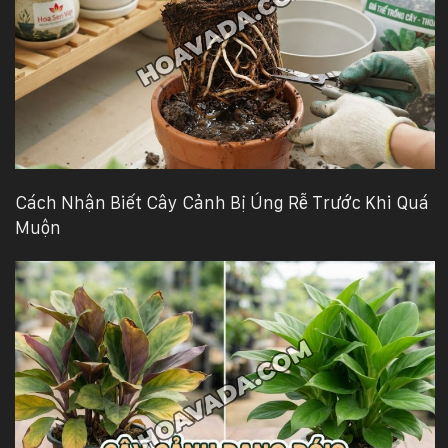
Hotline
:
0931.914.968
hoasenvietdn@gmail.com
Cách Nhận Biết Cây Cảnh Bị Úng Rễ Trước Khi Quá
573
Nguyễn
Muộn
Hữu
Thọ
-
Cẩm
Lệ
-
Đà
nẵng